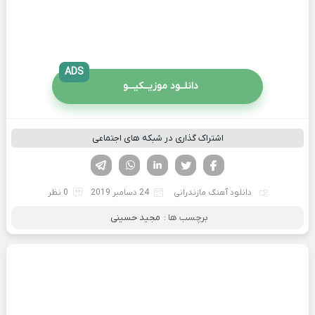
ADS
دانلــود موزیــکیـــو
اشتراک گذاری در شبکه های اجتماعی
فیسوک
تویتر
لینکدین
واتساپ
تلگرام
دانلود آهنگ مازندرانی
24 دسامبر 2019
0 نظر
برچسب ها :
مجید حسینی