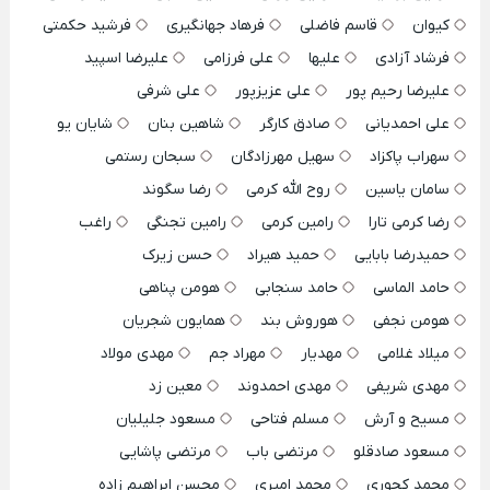
کیوان
قاسم فاضلی
فرهاد جهانگیری
فرشید حکمتی
فرشاد آزادی
علیها
علی فرزامی
علیرضا اسپید
علیرضا رحیم پور
علی عزیزپور
علی شرفی
علی احمدیانی
صادق کارگر
شاهین بنان
شایان یو
سهراب پاکزاد
سهیل مهرزادگان
سبحان رستمی
سامان یاسین
روح الله کرمی
رضا سگوند
رضا کرمی تارا
رامین کرمی
رامین تجنگی
راغب
حمیدرضا بابایی
حمید هیراد
حسن زیرک
حامد الماسی
حامد سنجابی
هومن پناهی
هومن نجفی
هوروش بند
همایون شجریان
میلاد غلامی
مهدیار
مهراد جم
مهدی مولاد
مهدی شریفی
مهدی احمدوند
معین زد
مسیح و آرش
مسلم فتاحی
مسعود جلیلیان
مسعود صادقلو
مرتضی باب
مرتضی پاشایی
محمد کجوری
محمد امیری
محسن ابراهیم زاده