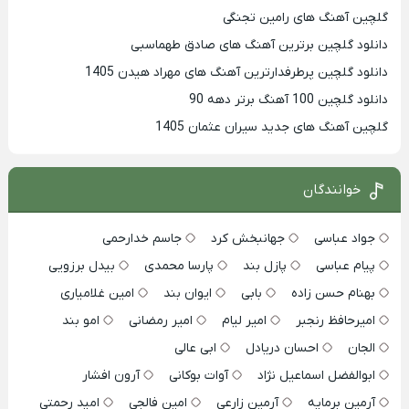
گلچین آهنگ های رامین تجنگی
دانلود گلچین برترین آهنگ های صادق طهماسبی
دانلود گلچین پرطرفدارترین آهنگ های مهراد هیدن 1405
دانلود گلچین 100 آهنگ برتر دهه 90
گلچین آهنگ های جدید سیران عثمان 1405
خوانندگان
جواد عباسی
جهانبخش کرد
جاسم خدارحمی
پیام عباسی
پازل بند
پارسا محمدی
بیدل برزویی
بهنام حسن زاده
بابی
ایوان بند
امین غلامیاری
امیرحافظ رنجبر
امیر لیام
امیر رمضانی
امو بند
الجان
احسان دریادل
ابی عالی
ابوالفضل اسماعیل نژاد
آوات بوکانی
آرون افشار
آرمین برمایه
آرمین زارعی
امین فالجی
امید رحمتی