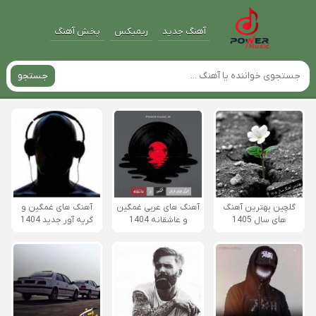
آهنگ جدید
ریمیکس
پخش آهنگ
جستجو
گلچین بهترین آهنگ
آهنگ های عربی غمگین
آهنگ های غمگین و
های سال 1405
و عاشقانه 1404
گریه آور جدید 1404