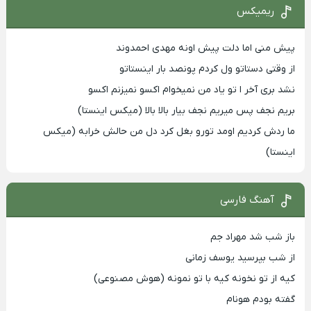
ریمیکس
پیش منی اما دلت پیش اونه مهدی احمدوند
از وقتی دستاتو ول کردم پونصد بار اینستاتو
نشد بری آخر ا تو یاد من نمیخوام اکسو نمیزنم اکسو
بریم نجف پس میریم نجف بیار بالا بالا (میکس اینستا)
ما ردش کردیم اومد تورو بغل کرد دل من حالش خرابه (میکس
اینستا)
آهنگ فارسی
باز شب شد مهراد جم
از شب بپرسید یوسف زمانی
کیه از تو نخونه کیه با تو نمونه (هوش مصنوعی)
گفته بودم هونام