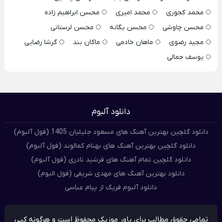
محمد کجوری
محمد امیری
محسن ابراهیم زاده
محسن چاوشی
محسن یگانه
محسن لرستانی
مجید رضوی
ماهان خادمی
ماکان بند
گرشا رضایی
یوسف جمالی
دانلود آلبوم
دانلود گلچین بهترین آهنگ های مسعود جلیلیان 1405 (فول آلبوم)
دانلود گلچین بهترین آهنگ های بهنام کمالوند (فول آلبوم)
دانلود گلچین تمام آهنگ های فرشید نادری (فول آلبوم)
دانلود بهترین آهنگ های مهدی شریفی (فول البوم)
دانلود آلبوم فریک از پیام عباسی
تمامی حقوق مطالب برای پاور موزیک محفوظ است و هرگونه کپی