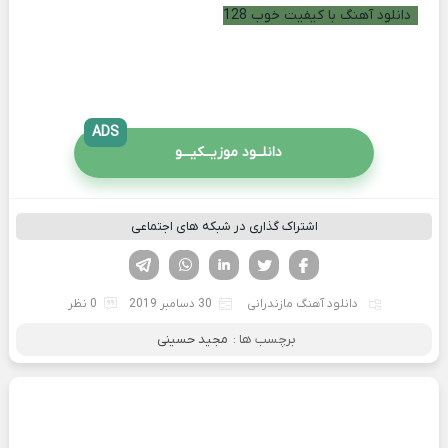
دانلود آهنگ با کیفیت خوب 128
ADS
دانلــود موزیــکیـــو
اشتراک گذاری در شبکه های اجتماعی
فیسوک
تویتر
لینکدین
واتساپ
تلگرام
دانلود آهنگ مازندرانی
30 دسامبر 2019
0 نظر
برچسب ها :
مجید حسینی