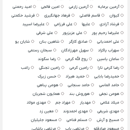
آرمین برمایه
آرمین زارعی
امین فالجی
امید رحمتی
کیوان
قاسم فاضلی
فرهاد جهانگیری
فرشید حکمتی
فرشاد آزادی
علیها
علی فرزامی
علیرضا اسپید
علیرضا رحیم پور
علی عزیزپور
علی شرفی
علی احمدیانی
صادق کارگر
شاهین بنان
شایان یو
سهراب پاکزاد
سهیل مهرزادگان
سبحان رستمی
سامان یاسین
روح الله کرمی
رضا سگوند
رضا کرمی تارا
رامین کرمی
رامین تجنگی
راغب
حمیدرضا بابایی
حمید هیراد
حسن زیرک
حامد الماسی
حامد سنجابی
هومن پناهی
هومن نجفی
هوروش بند
همایون شجریان
میلاد غلامی
مهدیار
مهراد جم
مهدی مولاد
مهدی شریفی
مهدی احمدوند
معین زد
مسیح و آرش
مسلم فتاحی
مسعود جلیلیان
مسعود صادقلو
مرتضی باب
مرتضی پاشایی