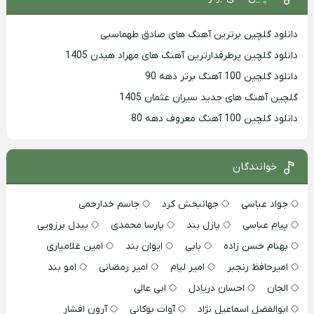
دانلود گلچین برترین آهنگ های صادق طهماسبی
دانلود گلچین پرطرفدارترین آهنگ های مهراد هیدن 1405
دانلود گلچین 100 آهنگ برتر دهه 90
گلچین آهنگ های جدید سیران عثمان 1405
دانلود گلچین 100 آهنگ معروف دهه 80
خوانندگان
جواد عباسی
جهانبخش کرد
جاسم خدارحمی
پیام عباسی
پازل بند
پارسا محمدی
بیدل برزویی
بهنام حسن زاده
بابی
ایوان بند
امین غلامیاری
امیرحافظ رنجبر
امیر لیام
امیر رمضانی
امو بند
الجان
احسان دریادل
ابی عالی
ابوالفضل اسماعیل نژاد
آوات بوکانی
آرون افشار