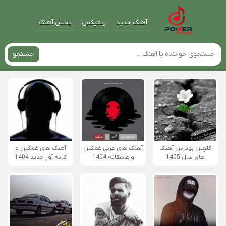
آهنگ جدید
ریمیکس
پخش آهنگ
جستجو
گلچین بهترین آهنگ
آهنگ های عربی غمگین
آهنگ های غمگین و
های سال 1405
و عاشقانه 1404
گریه آور جدید 1404