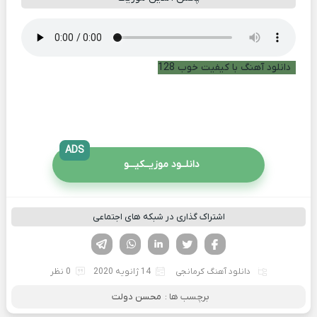
دانلود آهنگ با کیفیت خوب 128
ADS
دانلــود موزیــکیـــو
اشتراک گذاری در شبکه های اجتماعی
فیسوک
تویتر
لینکدین
واتساپ
تلگرام
دانلود آهنگ کرمانجی
14 ژانویه 2020
0 نظر
برچسب ها :
محسن دولت