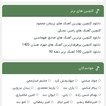
گلچین های برتر
دانلود گلچین بهترین آهنگ های نریمان محمود
گلچین آهنگ های رامین تجنگی
دانلود گلچین برترین آهنگ های صادق طهماسبی
دانلود گلچین پرطرفدارترین آهنگ های مهراد هیدن 1405
دانلود گلچین 100 آهنگ برتر دهه 90
خوانندگان
جواد عباسی
جهانبخش کرد
جاسم خدارحمی
پیام عباسی
پازل بند
پارسا محمدی
بیدل برزویی
بهنام حسن زاده
بابی
ایوان بند
امین غلامیاری
امیرحافظ رنجبر
امیر لیام
امیر رمضانی
امو بند