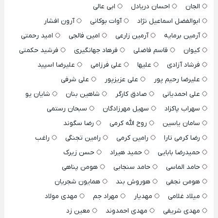
الجان
احسان دریادل
ابی عالی
ابوالفضل اسماعیل نژاد
آوات بوکانی
آرون افشار
آرمین برمایه
آرمین زارعی
امین فالجی
امید رحمتی
کیوان
قاسم فاضلی
فرهاد جهانگیری
فرشید حکمتی
فرشاد آزادی
علیها
علی فرزامی
علیرضا اسپید
علیرضا رحیم پور
علی عزیزپور
علی شرفی
علی احمدیانی
صادق کارگر
شاهین بنان
شایان یو
سهراب پاکزاد
سهیل مهرزادگان
سبحان رستمی
سامان یاسین
روح الله کرمی
رضا سگوند
رضا کرمی تارا
رامین کرمی
رامین تجنگی
راغب
حمیدرضا بابایی
حمید هیراد
حسن زیرک
حامد الماسی
حامد سنجابی
هومن پناهی
هومن نجفی
هوروش بند
همایون شجریان
میلاد غلامی
مهدیار
مهراد جم
مهدی مولاد
مهدی شریفی
مهدی احمدوند
معین زد