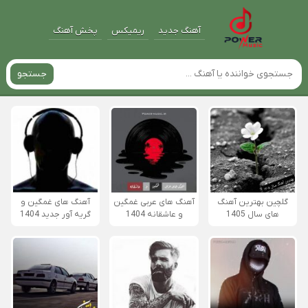
آهنگ جدید
ریمیکس
پخش آهنگ
جستجو
گلچین بهترین آهنگ
آهنگ های عربی غمگین
آهنگ های غمگین و
های سال 1405
و عاشقانه 1404
گریه آور جدید 1404