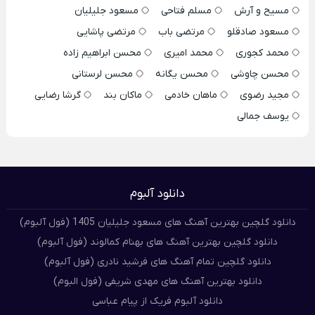
مسیح و آرش
مسلم فتاحی
مسعود جلیلیان
مسعود صادقلو
مرتضی باب
مرتضی پاشایی
محمد کجوری
محمد امیری
محسن ابراهیم زاده
محسن چاوشی
محسن یگانه
محسن لرستانی
مجید رضوی
ماهان خادمی
ماکان بند
گرشا رضایی
یوسف جمالی
دانلود آلبوم
دانلود گلچین بهترین آهنگ های مسعود جلیلیان 1405 (فول آلبوم)
دانلود گلچین بهترین آهنگ های بهنام کمالوند (فول آلبوم)
دانلود گلچین تمام آهنگ های فرشید نادری (فول آلبوم)
دانلود بهترین آهنگ های مهدی شریفی (فول البوم)
دانلود آلبوم فریک از پیام عباسی