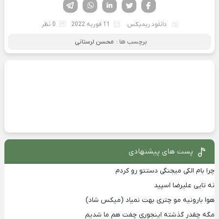
فیسوک
تویتر
لینکدین
واتساپ
تلگرام
دانلود ریمیکس
11 فوریه 2022
0 نظر
برچسب ها :
محسن لرستانی
پست های پیشنهادی
چرا بام الکی میجنگی دستتو رو کردم
نه تایی علیرضا اسپید
هوا بارونیه مو چتری بهت نمیاد (میکس شاد)
مگه چقدر گذشته اینجوری چفت هم ما شدیم