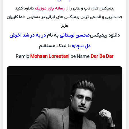
ریمیکس های تاپ و عالی را از
رسانه پاور موزیک
دانلود کنید
جدیدترین و قدیمی ترین ریمیکس های ایرانی در دسترس شما کاربران
عزیز
دانلود ریمیکس
محسن لرستانی
به نام
در به در شد اخرش
دل بیچاره
با لینک مستقیم
Remix
Mohsen Lorestani
be Name
Dar Be Dar