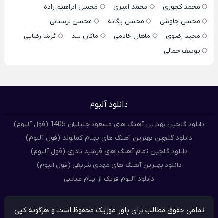
محمد کجوری
محمد امیری
محسن ابراهیم زاده
محسن چاوشی
محسن یگانه
محسن لرستانی
مجید رضوی
ماهان خادمی
ماکان بند
گرشا رضایی
یوسف جمالی
دانلود آلبوم
دانلود گلچین بهترین آهنگ های مسعود جلیلیان 1405 (فول آلبوم)
دانلود گلچین بهترین آهنگ های بهنام کمالوند (فول آلبوم)
دانلود گلچین تمام آهنگ های فرشید نادری (فول آلبوم)
دانلود بهترین آهنگ های مهدی شریفی (فول البوم)
دانلود آلبوم فریک از پیام عباسی
تمامی حقوق مطالب برای پاور موزیک محفوظ است و هرگونه کپی