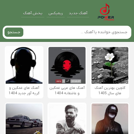
آهنگ جدید
ریمیکس
پخش آهنگ
جستجو
گلچین بهترین آهنگ
آهنگ های عربی غمگین
آهنگ های غمگین و
های سال 1405
و عاشقانه 1404
گریه آور جدید 1404