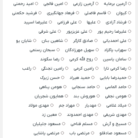
آرمین برمایه
آرمین زارعی
امین فالجی
امید رحمتی
کیوان
قاسم فاضلی
فرهاد جهانگیری
فرشید حکمتی
فرشاد آزادی
علیها
علی فرزامی
علیرضا اسپید
علیرضا رحیم پور
علی عزیزپور
علی شرفی
علی احمدیانی
صادق کارگر
شاهین بنان
شایان یو
سهراب پاکزاد
سهیل مهرزادگان
سبحان رستمی
سامان یاسین
روح الله کرمی
رضا سگوند
رضا کرمی تارا
رامین کرمی
رامین تجنگی
راغب
حمیدرضا بابایی
حمید هیراد
حسن زیرک
حامد الماسی
حامد سنجابی
هومن پناهی
هومن نجفی
هوروش بند
همایون شجریان
میلاد غلامی
مهدیار
مهراد جم
مهدی مولاد
مهدی شریفی
مهدی احمدوند
معین زد
مسیح و آرش
مسلم فتاحی
مسعود جلیلیان
مسعود صادقلو
مرتضی باب
مرتضی پاشایی