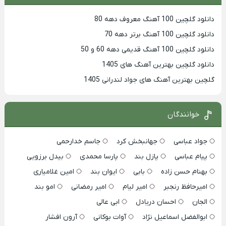
دانلود گلچین 100 آهنگ معروف دهه 80
دانلود گلچین 100 آهنگ برتر دهه 70
دانلود گلچین 100 آهنگ قدیمی دهه 60 و 50
دانلود گلچین بهترین آهنگ های 1405
گلچین بهترین آهنگ های جواد لندرانی 1405
خوانندگان
جواد عباسی
جهانبخش کرد
جاسم خدارحمی
پیام عباسی
پازل بند
پارسا محمدی
بیدل برزویی
بهنام حسن زاده
بابی
ایوان بند
امین غلامیاری
امیرحافظ رنجبر
امیر لیام
امیر رمضانی
امو بند
الجان
احسان دریادل
ابی عالی
ابوالفضل اسماعیل نژاد
آوات بوکانی
آرون افشار