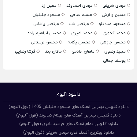
مهدی شریفی
مهدی احمدوند
معین زد
مسیح و آرش
مسلم فتاحی
مسعود جلیلیان
مسعود صادقلو
مرتضی باب
مرتضی پاشایی
محمد کجوری
محمد امیری
محسن ابراهیم زاده
محسن چاوشی
محسن یگانه
محسن لرستانی
مجید رضوی
ماهان خادمی
ماکان بند
گرشا رضایی
یوسف جمالی
دانلود آلبوم
دانلود گلچین بهترین آهنگ های مسعود جلیلیان 1405 (فول آلبوم)
دانلود گلچین بهترین آهنگ های بهنام کمالوند (فول آلبوم)
دانلود گلچین تمام آهنگ های فرشید نادری (فول آلبوم)
دانلود بهترین آهنگ های مهدی شریفی (فول البوم)