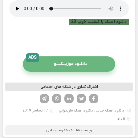
دانلود آهنگ با کیفیت خوب 128
ADS
دانلــود موزیــکیـــو
اشتراک گذاری در شبکه های اجتماعی
فیسوک
تویتر
لینکدین
واتساپ
تلگرام
دانلود آهنگ جدید
،
دانلود آهنگ مازندرانی
17 دسامبر 2019
0 نظر
برچسب ها :
محمدرضا رضایی