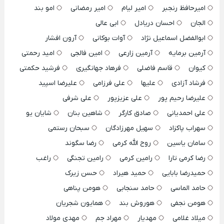
امیرحافظ رنجبر
امیر لیام
امیر رمضانی
امو بند
الجان
احسان دریادل
ابی عالی
ابوالفضل اسماعیل نژاد
آوات بوکانی
آرون افشار
آرمین برمایه
آرمین زارعی
امین فالجی
امید رحمتی
کیوان
قاسم فاضلی
فرهاد جهانگیری
فرشید حکمتی
فرشاد آزادی
علیها
علی فرزامی
علیرضا اسپید
علیرضا رحیم پور
علی عزیزپور
علی شرفی
علی احمدیانی
صادق کارگر
شاهین بنان
شایان یو
سهراب پاکزاد
سهیل مهرزادگان
سبحان رستمی
سامان یاسین
روح الله کرمی
رضا سگوند
رضا کرمی تارا
رامین کرمی
رامین تجنگی
راغب
حمیدرضا بابایی
حمید هیراد
حسن زیرک
حامد الماسی
حامد سنجابی
هومن پناهی
هومن نجفی
هوروش بند
همایون شجریان
میلاد غلامی
مهدیار
مهراد جم
مهدی مولاد