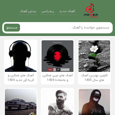
آهنگ جدید
ریمیکس
پخش آهنگ
جستجو
گلچین بهترین آهنگ
آهنگ های عربی غمگین
آهنگ های غمگین و
های سال 1405
و عاشقانه 1404
گریه آور جدید 1404