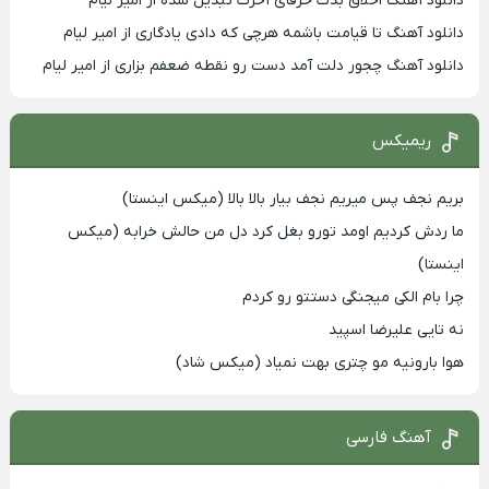
دانلود آهنگ اخلاق بدت حرفای آخرت تبدیل شده از امیر لیام
دانلود آهنگ تا قیامت باشمه هرچی که دادی یادگاری از امیر لیام
دانلود آهنگ چجور دلت آمد دست رو نقطه ضعفم بزاری از امیر لیام
ریمیکس
بریم نجف پس میریم نجف بیار بالا بالا (میکس اینستا)
ما ردش کردیم اومد تورو بغل کرد دل من حالش خرابه (میکس
اینستا)
چرا بام الکی میجنگی دستتو رو کردم
نه تایی علیرضا اسپید
هوا بارونیه مو چتری بهت نمیاد (میکس شاد)
آهنگ فارسی