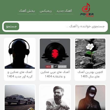
آهنگ جدید
ریمیکس
پخش آهنگ
جستجو
گلچین بهترین آهنگ
آهنگ های عربی غمگین
آهنگ های غمگین و
های سال 1405
و عاشقانه 1404
گریه آور جدید 1404