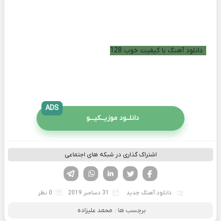
دانلود آهنگ با کیفیت خوب 128
ADS
دانلــود موزیــکیـــو
اشتراک گذاری در شبکه های اجتماعی
فیسوک
تویتر
لینکدین
واتساپ
تلگرام
دانلود آهنگ جدید
31 دسامبر 2019
0 نظر
برچسب ها :
محمد علیزاده