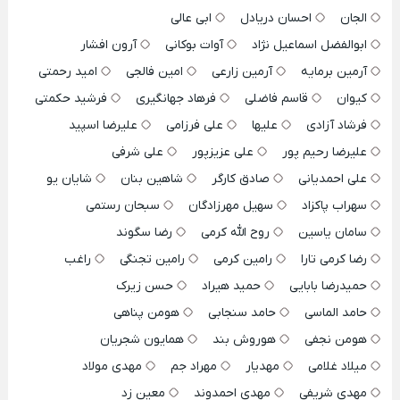
الجان
احسان دریادل
ابی عالی
ابوالفضل اسماعیل نژاد
آوات بوکانی
آرون افشار
آرمین برمایه
آرمین زارعی
امین فالجی
امید رحمتی
کیوان
قاسم فاضلی
فرهاد جهانگیری
فرشید حکمتی
فرشاد آزادی
علیها
علی فرزامی
علیرضا اسپید
علیرضا رحیم پور
علی عزیزپور
علی شرفی
علی احمدیانی
صادق کارگر
شاهین بنان
شایان یو
سهراب پاکزاد
سهیل مهرزادگان
سبحان رستمی
سامان یاسین
روح الله کرمی
رضا سگوند
رضا کرمی تارا
رامین کرمی
رامین تجنگی
راغب
حمیدرضا بابایی
حمید هیراد
حسن زیرک
حامد الماسی
حامد سنجابی
هومن پناهی
هومن نجفی
هوروش بند
همایون شجریان
میلاد غلامی
مهدیار
مهراد جم
مهدی مولاد
مهدی شریفی
مهدی احمدوند
معین زد