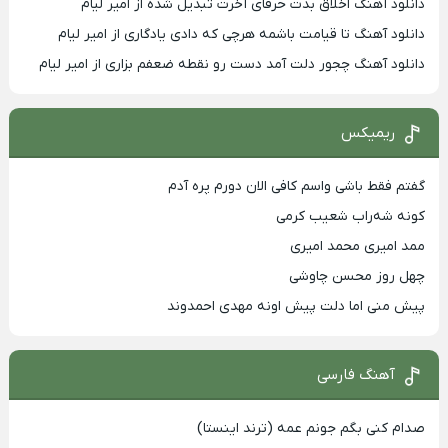
دانلود آهنگ اخلاق بدت حرفای آخرت تبدیل شده از امیر لیام
دانلود آهنگ تا قیامت باشمه هرچی که دادی یادگاری از امیر لیام
دانلود آهنگ چجور دلت آمد دست رو نقطه ضعفم بزاری از امیر لیام
ریمیکس
گفتم فقط باشی واسم کافی الان دورم پره آدم
کونه شه‌راب شعیب کرمی
ممد امیری محمد امیری
چهل روز محسن چاوشی
پیش منی اما دلت پیش اونه مهدی احمدوند
آهنگ فارسی
صدام کنی بگم جونم عمه (ترند اینستا)