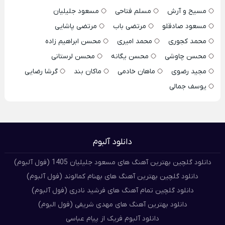
مسیح و آرش
مسلم فتاحی
مسعود جلیلیان
مسعود صادقلو
مرتضی باب
مرتضی پاشایی
محمد کجوری
محمد امیری
محسن ابراهیم زاده
محسن چاوشی
محسن یگانه
محسن لرستانی
مجید رضوی
ماهان خادمی
ماکان بند
گرشا رضایی
یوسف جمالی
دانلود آلبوم
دانلود گلچین بهترین آهنگ های مسعود جلیلیان 1405 (فول آلبوم)
دانلود گلچین بهترین آهنگ های بهنام کمالوند (فول آلبوم)
دانلود گلچین تمام آهنگ های فرشید نادری (فول آلبوم)
دانلود بهترین آهنگ های مهدی شریفی (فول البوم)
دانلود آلبوم فریک از پیام عباسی