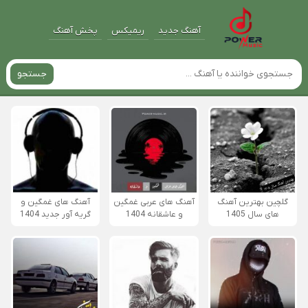
آهنگ جدید
ریمیکس
پخش آهنگ
جستجو
گلچین بهترین آهنگ
آهنگ های عربی غمگین
آهنگ های غمگین و
های سال 1405
و عاشقانه 1404
گریه آور جدید 1404