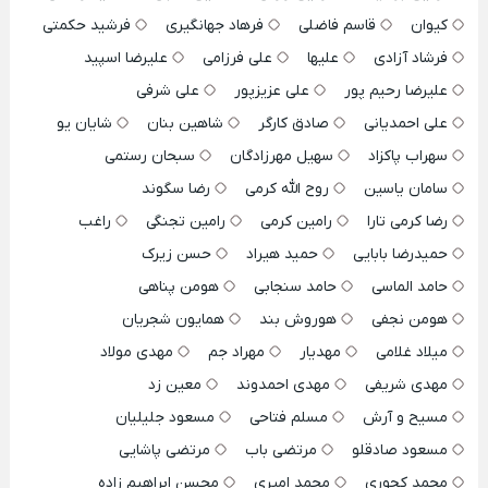
کیوان
قاسم فاضلی
فرهاد جهانگیری
فرشید حکمتی
فرشاد آزادی
علیها
علی فرزامی
علیرضا اسپید
علیرضا رحیم پور
علی عزیزپور
علی شرفی
علی احمدیانی
صادق کارگر
شاهین بنان
شایان یو
سهراب پاکزاد
سهیل مهرزادگان
سبحان رستمی
سامان یاسین
روح الله کرمی
رضا سگوند
رضا کرمی تارا
رامین کرمی
رامین تجنگی
راغب
حمیدرضا بابایی
حمید هیراد
حسن زیرک
حامد الماسی
حامد سنجابی
هومن پناهی
هومن نجفی
هوروش بند
همایون شجریان
میلاد غلامی
مهدیار
مهراد جم
مهدی مولاد
مهدی شریفی
مهدی احمدوند
معین زد
مسیح و آرش
مسلم فتاحی
مسعود جلیلیان
مسعود صادقلو
مرتضی باب
مرتضی پاشایی
محمد کجوری
محمد امیری
محسن ابراهیم زاده