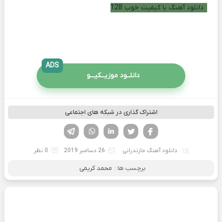
دانلود آهنگ با کیفیت خوب 128
ADS
دانلــود موزیــکیـــو
اشتراک گذاری در شبکه های اجتماعی
فیسوک
تویتر
لینکدین
واتساپ
تلگرام
دانلود آهنگ مازندرانی
26 دسامبر 2019
0 نظر
برچسب ها :
محمد کریمی