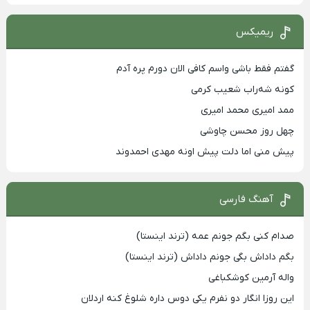
ریمیکس
گفتم فقط باشی واسم کافی الان دورم پره آدم
کونه شه‌راب شعیب کرمی
ممد امیری محمد امیری
چهل روز محسن چاوشی
پیش منی اما دلت پیش اونه مهدی احمدوند
آهنگ فارسی
صدام کنی بگم جونم عمه (ترند اینستا)
بگم داداش بگی جونم داداش (ترند اینستا)
واله آرمین کوشکباغی
این روزا انگار دو نفرم یکی دوس داره شلوغ کنه اردلان