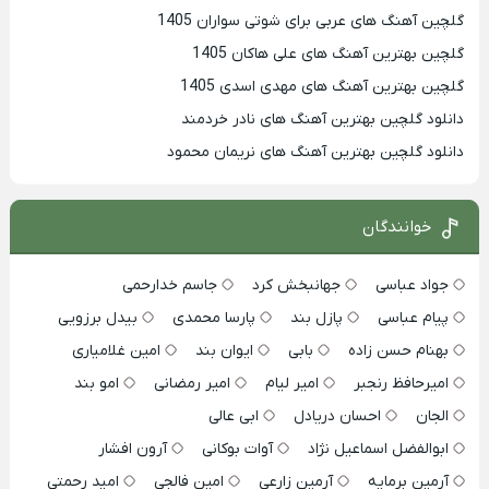
گلچین آهنگ های عربی برای شوتی سواران 1405
گلچین بهترين آهنگ های علی هاکان 1405
گلچین بهترین آهنگ های مهدی اسدی 1405
دانلود گلچین بهترین آهنگ های نادر خردمند
دانلود گلچین بهترین آهنگ های نریمان محمود
خوانندگان
جواد عباسی
جهانبخش کرد
جاسم خدارحمی
پیام عباسی
پازل بند
پارسا محمدی
بیدل برزویی
بهنام حسن زاده
بابی
ایوان بند
امین غلامیاری
امیرحافظ رنجبر
امیر لیام
امیر رمضانی
امو بند
الجان
احسان دریادل
ابی عالی
ابوالفضل اسماعیل نژاد
آوات بوکانی
آرون افشار
آرمین برمایه
آرمین زارعی
امین فالجی
امید رحمتی