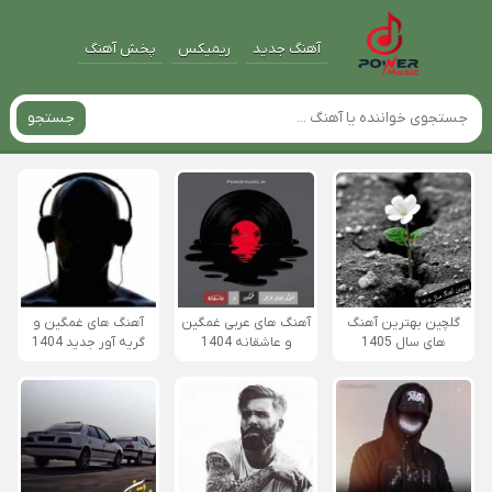
آهنگ جدید
ریمیکس
پخش آهنگ
جستجو
گلچین بهترین آهنگ
آهنگ های عربی غمگین
آهنگ های غمگین و
های سال 1405
و عاشقانه 1404
گریه آور جدید 1404