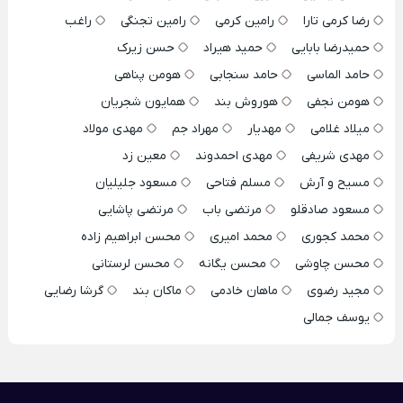
رضا کرمی تارا
رامین کرمی
رامین تجنگی
راغب
حمیدرضا بابایی
حمید هیراد
حسن زیرک
حامد الماسی
حامد سنجابی
هومن پناهی
هومن نجفی
هوروش بند
همایون شجریان
میلاد غلامی
مهدیار
مهراد جم
مهدی مولاد
مهدی شریفی
مهدی احمدوند
معین زد
مسیح و آرش
مسلم فتاحی
مسعود جلیلیان
مسعود صادقلو
مرتضی باب
مرتضی پاشایی
محمد کجوری
محمد امیری
محسن ابراهیم زاده
محسن چاوشی
محسن یگانه
محسن لرستانی
مجید رضوی
ماهان خادمی
ماکان بند
گرشا رضایی
یوسف جمالی