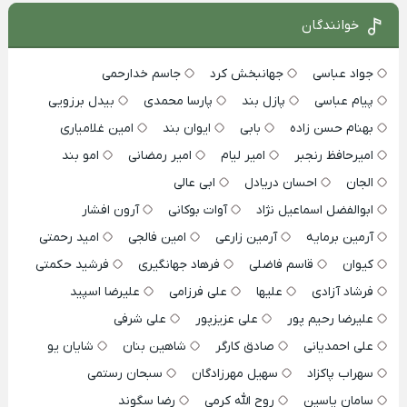
خوانندگان
جواد عباسی
جهانبخش کرد
جاسم خدارحمی
پیام عباسی
پازل بند
پارسا محمدی
بیدل برزویی
بهنام حسن زاده
بابی
ایوان بند
امین غلامیاری
امیرحافظ رنجبر
امیر لیام
امیر رمضانی
امو بند
الجان
احسان دریادل
ابی عالی
ابوالفضل اسماعیل نژاد
آوات بوکانی
آرون افشار
آرمین برمایه
آرمین زارعی
امین فالجی
امید رحمتی
کیوان
قاسم فاضلی
فرهاد جهانگیری
فرشید حکمتی
فرشاد آزادی
علیها
علی فرزامی
علیرضا اسپید
علیرضا رحیم پور
علی عزیزپور
علی شرفی
علی احمدیانی
صادق کارگر
شاهین بنان
شایان یو
سهراب پاکزاد
سهیل مهرزادگان
سبحان رستمی
سامان یاسین
روح الله کرمی
رضا سگوند