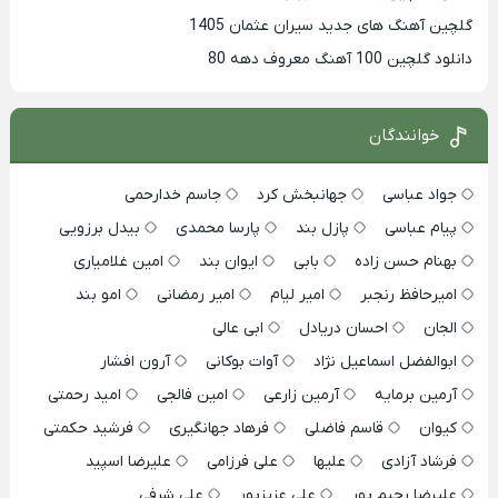
گلچین آهنگ های جدید سیران عثمان 1405
دانلود گلچین 100 آهنگ معروف دهه 80
خوانندگان
جواد عباسی
جهانبخش کرد
جاسم خدارحمی
پیام عباسی
پازل بند
پارسا محمدی
بیدل برزویی
بهنام حسن زاده
بابی
ایوان بند
امین غلامیاری
امیرحافظ رنجبر
امیر لیام
امیر رمضانی
امو بند
الجان
احسان دریادل
ابی عالی
ابوالفضل اسماعیل نژاد
آوات بوکانی
آرون افشار
آرمین برمایه
آرمین زارعی
امین فالجی
امید رحمتی
کیوان
قاسم فاضلی
فرهاد جهانگیری
فرشید حکمتی
فرشاد آزادی
علیها
علی فرزامی
علیرضا اسپید
علیرضا رحیم پور
علی عزیزپور
علی شرفی