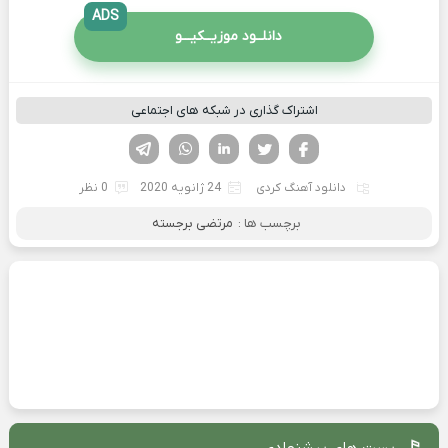
ADS
دانلــود موزیــکیـــو
اشتراک گذاری در شبکه های اجتماعی
فیسوک
تویتر
لینکدین
واتساپ
تلگرام
دانلود آهنگ کردی
24 ژانویه 2020
0 نظر
برچسب ها :
مرتضی برجسته
پست های پیشنهادی