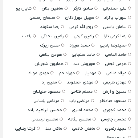
علی احمدیانی
صادق کارگر
شاهین بنان
شایان یو
سهراب پاکزاد
سهیل مهرزادگان
سبحان رستمی
سامان یاسین
روح الله کرمی
رضا سگوند
رضا کرمی تارا
رامین کرمی
رامین تجنگی
راغب
حمیدرضا بابایی
حمید هیراد
حسن زیرک
حامد الماسی
حامد سنجابی
هومن پناهی
هومن نجفی
هوروش بند
همایون شجریان
میلاد غلامی
مهدیار
مهراد جم
مهدی مولاد
مهدی شریفی
مهدی احمدوند
معین زد
مسیح و آرش
مسلم فتاحی
مسعود جلیلیان
مسعود صادقلو
مرتضی باب
مرتضی پاشایی
محمد کجوری
محمد امیری
محسن ابراهیم زاده
محسن چاوشی
محسن یگانه
محسن لرستانی
مجید رضوی
ماهان خادمی
ماکان بند
گرشا رضایی
یوسف جمالی