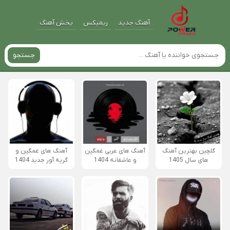
آهنگ جدید
ریمیکس
پخش آهنگ
جستجو
گلچین بهترین آهنگ
آهنگ های عربی غمگین
آهنگ های غمگین و
های سال 1405
و عاشقانه 1404
گریه آور جدید 1404