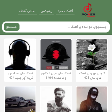
آهنگ جدید
ریمیکس
پخش آهنگ
جستجو
گلچین بهترین آهنگ
آهنگ های عربی غمگین
آهنگ های غمگین و
های سال 1405
و عاشقانه 1404
گریه آور جدید 1404