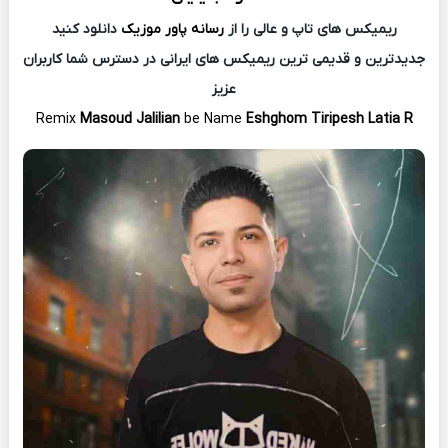
ریمیکس های تاپ و عالی را از
رسانه پاور موزیک
دانلود کنید
جدیدترین و قدیمی ترین ریمیکس های ایرانی در دسترس شما کاربران
عزیز
Remix
Masoud Jalilian
be Name
Eshghom Tiripesh Latia R