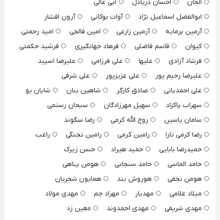
الجان
احسان دریادل
ابی عالی
ابوالفضل اسماعیل نژاد
آوات بوکانی
آرون افشار
آرمین برمایه
آرمین زارعی
امین فالجی
امید رحمتی
کیوان
قاسم فاضلی
فرهاد جهانگیری
فرشید حکمتی
فرشاد آزادی
علیها
علی فرزامی
علیرضا اسپید
علیرضا رحیم پور
علی عزیزپور
علی شرفی
علی احمدیانی
صادق کارگر
شاهین بنان
شایان یو
سهراب پاکزاد
سهیل مهرزادگان
سبحان رستمی
سامان یاسین
روح الله کرمی
رضا سگوند
رضا کرمی تارا
رامین کرمی
رامین تجنگی
راغب
حمیدرضا بابایی
حمید هیراد
حسن زیرک
حامد الماسی
حامد سنجابی
هومن پناهی
هومن نجفی
هوروش بند
همایون شجریان
میلاد غلامی
مهدیار
مهراد جم
مهدی مولاد
مهدی شریفی
مهدی احمدوند
معین زد