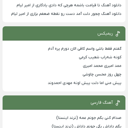
دانلود آهنگ تا قیامت باشمه هرچی که دادی یادگاری از امیر لیام
دانلود آهنگ چجور دلت آمد دست رو نقطه ضعفم بزاری از امیر لیام
ریمیکس
گفتم فقط باشی واسم کافی الان دورم پره آدم
کونه شه‌راب شعیب کرمی
ممد امیری محمد امیری
چهل روز محسن چاوشی
پیش منی اما دلت پیش اونه مهدی احمدوند
آهنگ فارسی
صدام کنی بگم جونم عمه (ترند اینستا)
بگم داداش بگی جونم داداش (ترند اینستا)