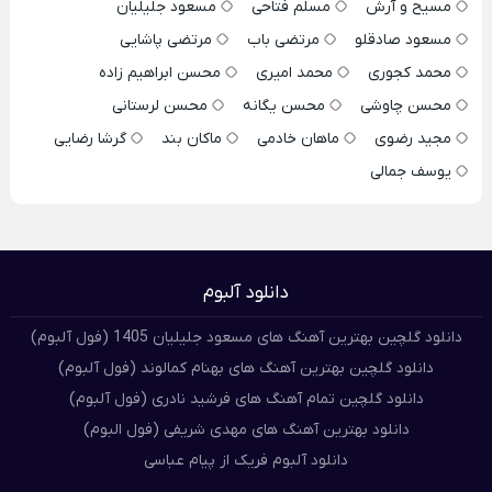
مسیح و آرش
مسلم فتاحی
مسعود جلیلیان
مسعود صادقلو
مرتضی باب
مرتضی پاشایی
محمد کجوری
محمد امیری
محسن ابراهیم زاده
محسن چاوشی
محسن یگانه
محسن لرستانی
مجید رضوی
ماهان خادمی
ماکان بند
گرشا رضایی
یوسف جمالی
دانلود آلبوم
دانلود گلچین بهترین آهنگ های مسعود جلیلیان 1405 (فول آلبوم)
دانلود گلچین بهترین آهنگ های بهنام کمالوند (فول آلبوم)
دانلود گلچین تمام آهنگ های فرشید نادری (فول آلبوم)
دانلود بهترین آهنگ های مهدی شریفی (فول البوم)
دانلود آلبوم فریک از پیام عباسی