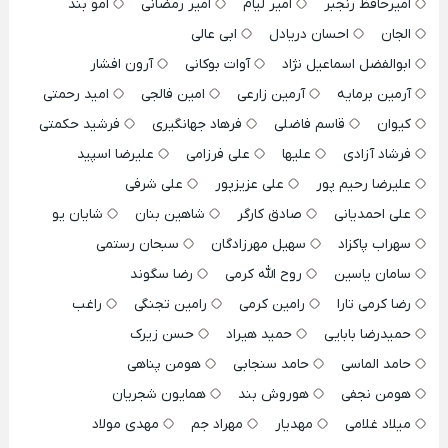
امیرحافظ رنجبر
امیر لیام
امیر رمضانی
امو بند
الجان
احسان دریادل
ابی عالی
ابوالفضل اسماعیل نژاد
آوات بوکانی
آرون افشار
آرمین برمایه
آرمین زارعی
امین فالجی
امید رحمتی
کیوان
قاسم فاضلی
فرهاد جهانگیری
فرشید حکمتی
فرشاد آزادی
علیها
علی فرزامی
علیرضا اسپید
علیرضا رحیم پور
علی عزیزپور
علی شرفی
علی احمدیانی
صادق کارگر
شاهین بنان
شایان یو
سهراب پاکزاد
سهیل مهرزادگان
سبحان رستمی
سامان یاسین
روح الله کرمی
رضا سگوند
رضا کرمی تارا
رامین کرمی
رامین تجنگی
راغب
حمیدرضا بابایی
حمید هیراد
حسن زیرک
حامد الماسی
حامد سنجابی
هومن پناهی
هومن نجفی
هوروش بند
همایون شجریان
میلاد غلامی
مهدیار
مهراد جم
مهدی مولاد