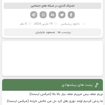
اشتراک گذاری در شبکه های اجتماعی
فیسوک
تویتر
لینکدین
واتساپ
تلگرام
دانلود ریمیکس
19 مارس 2024
0 نظر
برچسب ها :
مسعود جلیلیان
پست های پیشنهادی
بریم نجف پس میریم نجف بیار بالا بالا (میکس اینستا)
ما ردش کردیم اومد تورو بغل کرد دل من حالش خرابه (میکس اینستا)