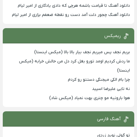
دانلود آهنگ تا قیامت باشمه هرچی که دادی یادگاری از امیر لیام
دانلود آهنگ چجور دلت آمد دست رو نقطه ضعفم بزاری از امیر لیام
ریمیکس
بریم نجف پس میریم نجف بیار بالا بالا (میکس اینستا)
ما ردش کردیم اومد تورو بغل کرد دل من حالش خرابه (میکس
اینستا)
چرا بام الکی میجنگی دستتو رو کردم
نه تایی علیرضا اسپید
هوا بارونیه مو چتری بهت نمیاد (میکس شاد)
آهنگ فارسی
تو گولی نوید زردی