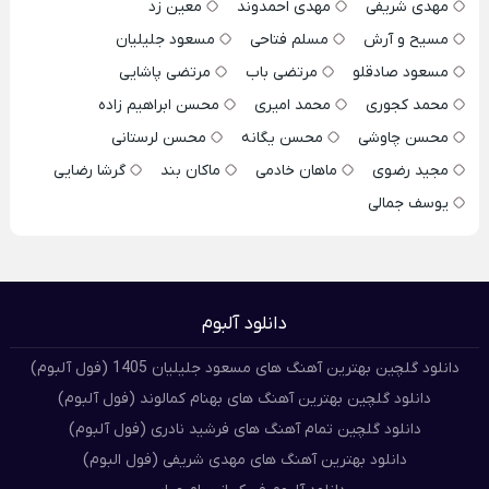
مهدی شریفی
مهدی احمدوند
معین زد
مسیح و آرش
مسلم فتاحی
مسعود جلیلیان
مسعود صادقلو
مرتضی باب
مرتضی پاشایی
محمد کجوری
محمد امیری
محسن ابراهیم زاده
محسن چاوشی
محسن یگانه
محسن لرستانی
مجید رضوی
ماهان خادمی
ماکان بند
گرشا رضایی
یوسف جمالی
دانلود آلبوم
دانلود گلچین بهترین آهنگ های مسعود جلیلیان 1405 (فول آلبوم)
دانلود گلچین بهترین آهنگ های بهنام کمالوند (فول آلبوم)
دانلود گلچین تمام آهنگ های فرشید نادری (فول آلبوم)
دانلود بهترین آهنگ های مهدی شریفی (فول البوم)