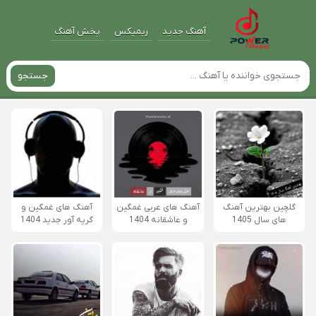
آهنگ جدید
ریمیکس
پخش آهنگ
جستجو
گلچین بهترین آهنگ
آهنگ های عربی غمگین
آهنگ های غمگین و
های سال 1405
و عاشقانه 1404
گریه آور جدید 1404