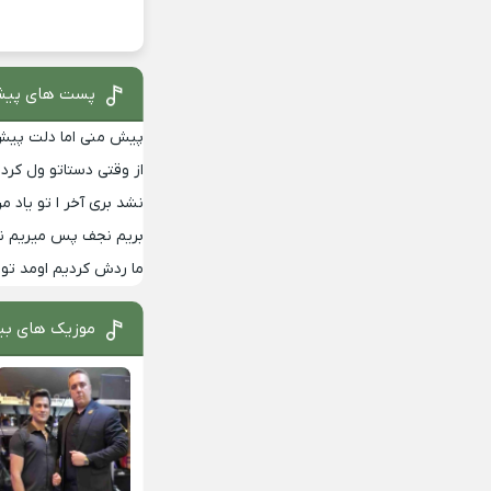
پست های پیش
پیش منی اما دلت پیش
از وقتی دستاتو ول کردم
نشد بری آخر ا تو یاد م
بریم نجف پس میریم نجف
ما ردش کردیم اومد تو
موزیک های بی