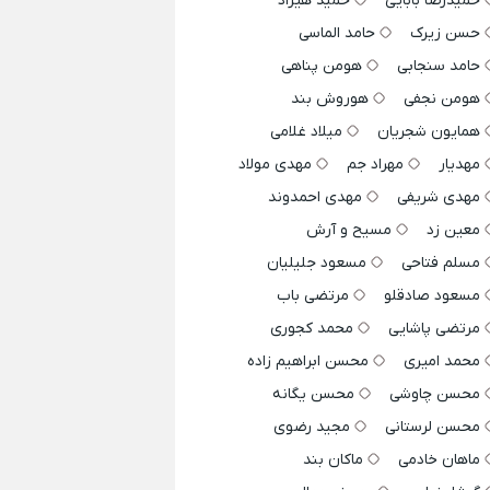
حمیدرضا بابایی
حمید هیراد
حسن زیرک
حامد الماسی
حامد سنجابی
هومن پناهی
هومن نجفی
هوروش بند
همایون شجریان
میلاد غلامی
مهدیار
مهراد جم
مهدی مولاد
مهدی شریفی
مهدی احمدوند
معین زد
مسیح و آرش
مسلم فتاحی
مسعود جلیلیان
مسعود صادقلو
مرتضی باب
مرتضی پاشایی
محمد کجوری
محمد امیری
محسن ابراهیم زاده
محسن چاوشی
محسن یگانه
محسن لرستانی
مجید رضوی
ماهان خادمی
ماکان بند