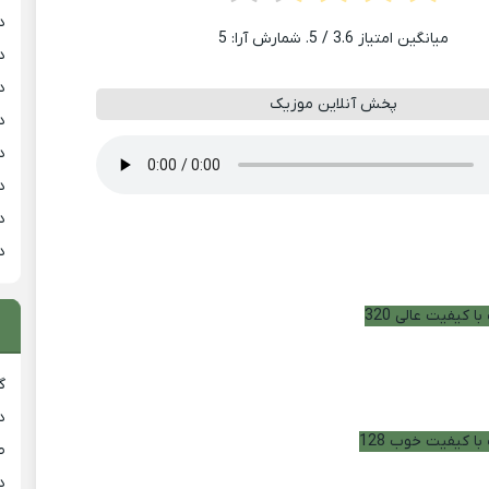
د
میانگین امتیاز
3.6
/ 5. شمارش آرا:
5
د
د
پخش آنلاین موزیک
د
د
د
د
د
ا کیفیت عالی 320
گ
د
با کیفیت خوب 128
ط
د