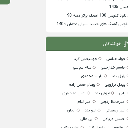
دن 1405
لود گلچین 100 آهنگ برتر دهه 90
لچین آهنگ های جدید سیران عثمان 1405
خوانندگان
جواد عباسی
جهانبخش کرد
جاسم خدارحمی
پیام عباسی
پازل بند
پارسا محمدی
بیدل برزویی
بهنام حسن زاده
بابی
ایوان بند
امین غلامیاری
امیرحافظ رنجبر
امیر لیام
امیر رمضانی
امو بند
الجان
احسان دریادل
ابی عالی
ابوالفضل اسماعیل نژاد
آوات بوکانی