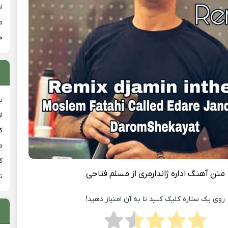
ا
م
خ
ب
ا
ک
م
گ
متن آهنگ اداره ژاندارمری از مسلم فتاحی
ت
روی یک ستاره کلیک کنید تا به آن امتیاز دهید!