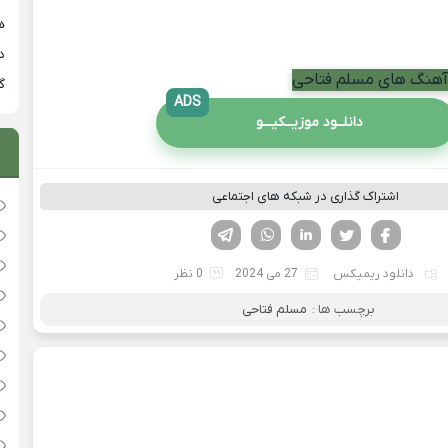
هی
دان
 آهنگ های مسلم فتاحی
گ
ADS
دانلــود موزیــکیـــو
اشتراک گذاری در شبکه های اجتماعی
فیسوک
تویتر
لینکدین
واتساپ
تلگرام
دانلود ریمیکس
27 می 2024
0 نظر
برچسب ها :
مسلم فتاحی