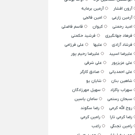
آرون افشار
آرمین برمایه
آرمین زارعی
امین فالجی
امید رحمتی
کیوان
قاسم فاضلی
فرهاد جهانگیری
فرشید حکمتی
فرشاد آزادی
علیها
علی فرزامی
علیرضا اسپید
علیرضا رحیم پور
علی عزیزپور
علی شرفی
علی احمدیانی
صادق کارگر
شاهین بنان
شایان یو
سهراب پاکزاد
سهیل مهرزادگان
سبحان رستمی
سامان یاسین
روح الله کرمی
رضا سگوند
رضا کرمی تارا
رامین کرمی
رامین تجنگی
راغب