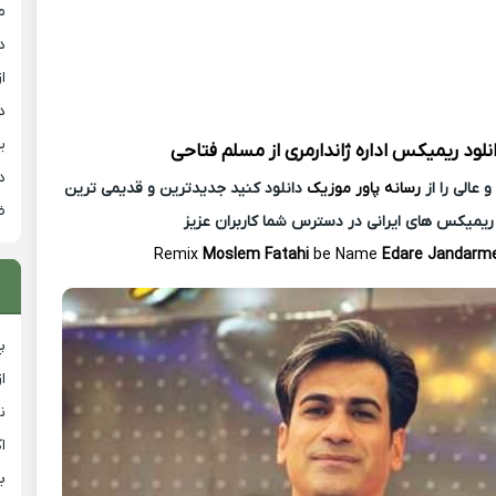
م
د
از
د
ی
نلود ریمیکس
اداره ژاندارمری از
مسلم فتاحی
د
عالی را از
رسانه پاور موزیک
دانلود کنید جدیدترین و قدیمی ترین
ض
ریمیکس های ایرانی در دسترس شما کاربران عزیز
Remix
Moslem Fatahi
be Name
Edare Jandarme
پ
ا
ن
ا
ب