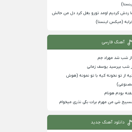
ینستا)
ا ردش کردیم اومد تورو بغل کرد دل من حالش
رابه (میکس اینستا)
آهنگ فارسی
از شب شد مهراد جم
ز شب بپرسید یوسف زمانی
یه از تو نخونه کیه با تو نمونه (هوش
صنوعی)
فته بودم هونام
سبیح شی من مهرم برات بگی نذری میخوام
دانلود آهنگ جدید