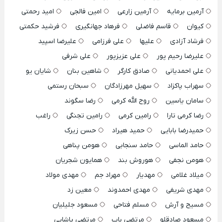
آرمین برمایه
آرمین زارعی
امین فالجی
امید رحمتی
کیوان
قاسم فاضلی
فرهاد جهانگیری
فرشید حکمتی
فرشاد آزادی
علیها
علی فرزامی
علیرضا اسپید
علیرضا رحیم پور
علی عزیزپور
علی شرفی
علی احمدیانی
صادق کارگر
شاهین بنان
شایان یو
سهراب پاکزاد
سهیل مهرزادگان
سبحان رستمی
سامان یاسین
روح الله کرمی
رضا سگوند
رضا کرمی تارا
رامین کرمی
رامین تجنگی
راغب
حمیدرضا بابایی
حمید هیراد
حسن زیرک
حامد الماسی
حامد سنجابی
هومن پناهی
هومن نجفی
هوروش بند
همایون شجریان
میلاد غلامی
مهدیار
مهراد جم
مهدی مولاد
مهدی شریفی
مهدی احمدوند
معین زد
مسیح و آرش
مسلم فتاحی
مسعود جلیلیان
مسعود صادقلو
مرتضی باب
مرتضی پاشایی