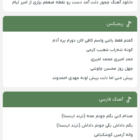
دانلود آهنگ چجور دلت آمد دست رو نقطه ضعفم بزاری از امیر لیام
ریمیکس
گفتم فقط باشی واسم کافی الان دورم پره آدم
کونه شه‌راب شعیب کرمی
ممد امیری محمد امیری
چهل روز محسن چاوشی
پیش منی اما دلت پیش اونه مهدی احمدوند
آهنگ فارسی
صدام کنی بگم جونم عمه (ترند اینستا)
بگم داداش بگی جونم داداش (ترند اینستا)
واله آرمین کوشکباغی