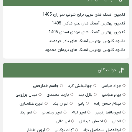
گلچین آهنگ های عربی برای شوتی سواران 1405
گلچین بهترين آهنگ های علی هاکان 1405
گلچین بهترین آهنگ های مهدی اسدی 1405
دانلود گلچین بهترین آهنگ های نادر خردمند
دانلود گلچین بهترین آهنگ های نریمان محمود
خوانندگان
جواد عباسی
جهانبخش کرد
جاسم خدارحمی
پیام عباسی
پازل بند
پارسا محمدی
بیدل برزویی
بهنام حسن زاده
بابی
ایوان بند
امین غلامیاری
امیرحافظ رنجبر
امیر لیام
امیر رمضانی
امو بند
الجان
احسان دریادل
ابی عالی
ابوالفضل اسماعیل نژاد
آوات بوکانی
آرون افشار