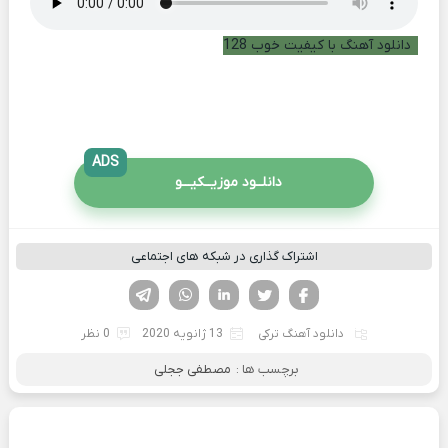
دانلود آهنگ با کیفیت خوب 128
ADS
دانلــود موزیــکیـــو
اشتراک گذاری در شبکه های اجتماعی
فیسوک
تویتر
لینکدین
واتساپ
تلگرام
دانلود آهنگ ترکی
13 ژانویه 2020
0 نظر
برچسب ها :
مصطفی ججلی