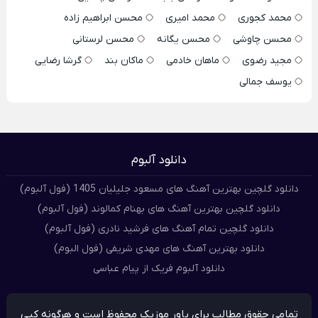
محمد کجوری
محمد امیری
محسن ابراهیم زاده
محسن چاوشی
محسن یگانه
محسن لرستانی
مجید رضوی
ماهان خادمی
ماکان بند
گرشا رضایی
یوسف جمالی
دانلود آلبوم
دانلود گلچین بهترین آهنگ های مسعود جلیلیان 1405 (فول آلبوم)
دانلود گلچین بهترین آهنگ های بهنام کمالوند (فول آلبوم)
دانلود گلچین تمام آهنگ های فرشید نادری (فول آلبوم)
دانلود بهترین آهنگ های مهدی شریفی (فول البوم)
دانلود آلبوم فریک از پیام عباسی
تمامی حقوق مطالب برای پاور موزیک محفوظ است و هرگونه کپی