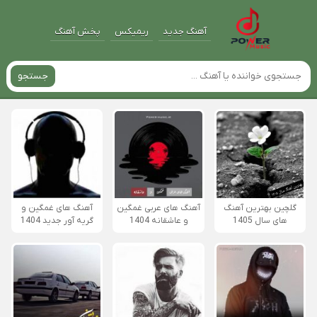
آهنگ جدید
ریمیکس
پخش آهنگ
جستجو
گلچین بهترین آهنگ
آهنگ های عربی غمگین
آهنگ های غمگین و
های سال 1405
و عاشقانه 1404
گریه آور جدید 1404