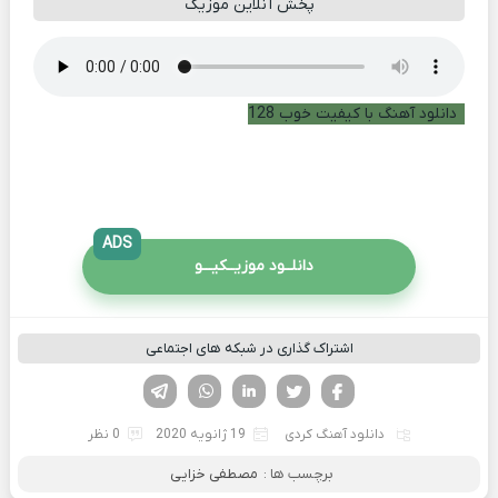
پخش آنلاین موزیک
دانلود آهنگ با کیفیت خوب 128
ADS
دانلــود موزیــکیـــو
اشتراک گذاری در شبکه های اجتماعی
فیسوک
تویتر
لینکدین
واتساپ
تلگرام
دانلود آهنگ کردی
19 ژانویه 2020
0 نظر
برچسب ها :
مصطفی خزایی