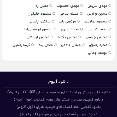
مهدی شریفی
مهدی احمدوند
معین زد
مسیح و آرش
مسلم فتاحی
مسعود جلیلیان
مسعود صادقلو
مرتضی باب
مرتضی پاشایی
محمد کجوری
محمد امیری
محسن ابراهیم زاده
محسن چاوشی
محسن یگانه
محسن لرستانی
مجید رضوی
ماهان خادمی
ماکان بند
گرشا رضایی
یوسف جمالی
دانلود آلبوم
دانلود گلچین بهترین آهنگ های مسعود جلیلیان 1405 (فول آلبوم)
دانلود گلچین بهترین آهنگ های بهنام کمالوند (فول آلبوم)
دانلود گلچین تمام آهنگ های فرشید نادری (فول آلبوم)
دانلود بهترین آهنگ های مهدی شریفی (فول البوم)