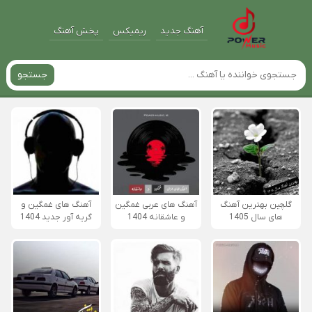
آهنگ جدید
ریمیکس
پخش آهنگ
جستجو
گلچین بهترین آهنگ
آهنگ های عربی غمگین
آهنگ های غمگین و
های سال 1405
و عاشقانه 1404
گریه آور جدید 1404