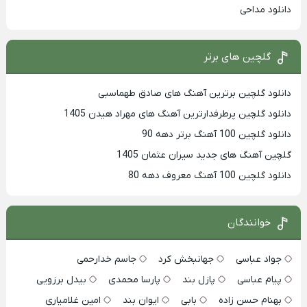
دانلود مداحی
گلچین های برتر
دانلود گلچین برترین آهنگ های صادق طهماسبی
دانلود گلچین پرطرفدارترین آهنگ های مهراد هیدن 1405
دانلود گلچین 100 آهنگ برتر دهه 90
گلچین آهنگ های جدید سیران عثمان 1405
دانلود گلچین 100 آهنگ معروف دهه 80
خوانندگان
جواد عباسی
جهانبخش کرد
جاسم خدارحمی
پیام عباسی
پازل بند
پارسا محمدی
بیدل برزویی
بهنام حسن زاده
بابی
ایوان بند
امین غلامیاری