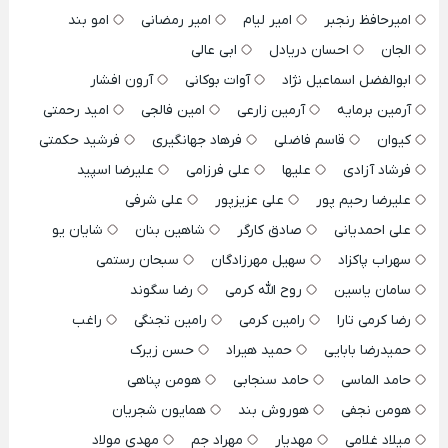
امیرحافظ رنجبر
امیر لیام
امیر رمضانی
امو بند
الجان
احسان دریادل
ابی عالی
ابوالفضل اسماعیل نژاد
آوات بوکانی
آرون افشار
آرمین برمایه
آرمین زارعی
امین فالجی
امید رحمتی
کیوان
قاسم فاضلی
فرهاد جهانگیری
فرشید حکمتی
فرشاد آزادی
علیها
علی فرزامی
علیرضا اسپید
علیرضا رحیم پور
علی عزیزپور
علی شرفی
علی احمدیانی
صادق کارگر
شاهین بنان
شایان یو
سهراب پاکزاد
سهیل مهرزادگان
سبحان رستمی
سامان یاسین
روح الله کرمی
رضا سگوند
رضا کرمی تارا
رامین کرمی
رامین تجنگی
راغب
حمیدرضا بابایی
حمید هیراد
حسن زیرک
حامد الماسی
حامد سنجابی
هومن پناهی
هومن نجفی
هوروش بند
همایون شجریان
میلاد غلامی
مهدیار
مهراد جم
مهدی مولاد