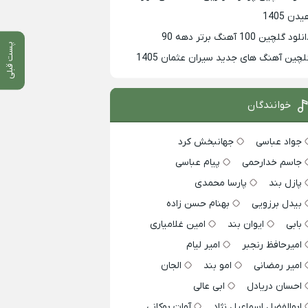
دن 1405
لود گلچین 100 آهنگ برتر دهه 90
پست قبلی
لچین آهنگ های جدید سیران عثمان 1405
خوانندگان
جواد عباسی
جهانبخش کرد
جاسم خدارحمی
پیام عباسی
پازل بند
پارسا محمدی
بیدل برزویی
بهنام حسن زاده
بابی
ایوان بند
امین غلامیاری
امیرحافظ رنجبر
امیر لیام
امیر رمضانی
امو بند
الجان
احسان دریادل
ابی عالی
ابوالفضل اسماعیل نژاد
آوات بوکانی