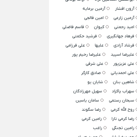
آرون افشار
آرمین برمایه
آرمین زارعی
امین فالجی
امید رحمتی
کیوان
قاسم فاضلی
فرهاد جهانگیری
فرشید حکمتی
فرشاد آزادی
علیها
علی فرزامی
علیرضا اسپید
علیرضا رحیم پور
علی عزیزپور
علی شرفی
علی احمدیانی
صادق کارگر
شاهین بنان
شایان یو
سهراب پاکزاد
سهیل مهرزادگان
سبحان رستمی
سامان یاسین
روح الله کرمی
رضا سگوند
رضا کرمی تارا
رامین کرمی
رامین تجنگی
راغب