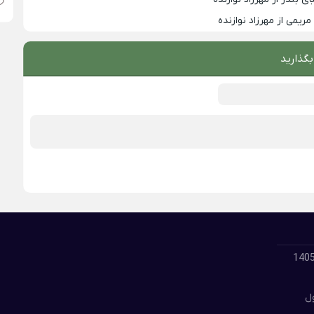
ریمی از مهرزاد نوازنده
بگذارید
لود گلچین بهترین آهنگ های مسعود جلیلیان 1405
ول