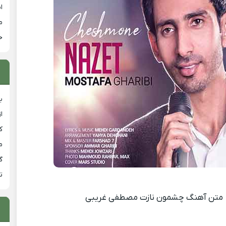
ا
م
خ
ب
ا
ک
م
گ
ت
متن آهنگ چشمون نازت مصطفی غریبی