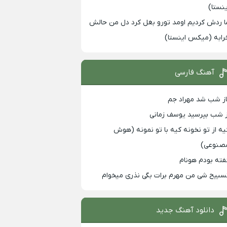
ینستا)
ا ردش کردیم اومد تورو بغل کرد دل من حالش
رابه (میکس اینستا)
آهنگ فارسی
از شب شد مهراد جم
ز شب بپرسید یوسف زمانی
یه از تو نخونه کیه با تو نمونه (هوش
صنوعی)
فته بودم هونام
سبیح شی من مهرم برات بگی نذری میخوام
دانلود آهنگ جدید