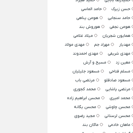
حمیدرضا بابایی
حمید هیراد
حسن زیرک
حامد الماسی
حامد سنجابی
هومن پناهی
هومن نجفی
هوروش بند
همایون شجریان
میلاد غلامی
مهدیار
مهراد جم
مهدی مولاد
مهدی شریفی
مهدی احمدوند
معین زد
مسیح و آرش
مسلم فتاحی
مسعود جلیلیان
مسعود صادقلو
مرتضی باب
مرتضی پاشایی
محمد کجوری
محمد امیری
محسن ابراهیم زاده
محسن چاوشی
محسن یگانه
محسن لرستانی
مجید رضوی
ماهان خادمی
ماکان بند