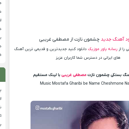
م
د
از
د
ی
ود آهنگ جدید
چشمون نازت از مصطفی غریبی
د
 را از
رسانه پاور موزیک
دانلود کنید جدیدترین و قدیمی ترین آهنگ
ض
های ایرانی در دسترس شما کاربران عزیز
آهنگ بستکی چشمون نازت
مصطفی غریبی
با لینک مستقیم
Music Mostafa Gharibi be Name Cheshmone N
پ
ا
ن
ا
ب