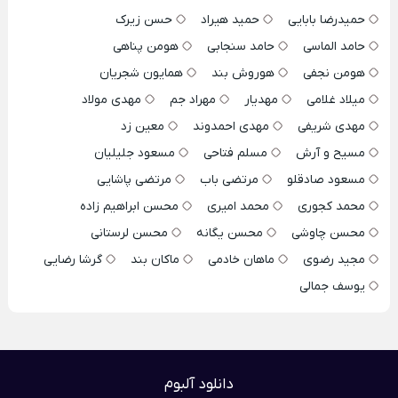
حمیدرضا بابایی
حمید هیراد
حسن زیرک
حامد الماسی
حامد سنجابی
هومن پناهی
هومن نجفی
هوروش بند
همایون شجریان
میلاد غلامی
مهدیار
مهراد جم
مهدی مولاد
مهدی شریفی
مهدی احمدوند
معین زد
مسیح و آرش
مسلم فتاحی
مسعود جلیلیان
مسعود صادقلو
مرتضی باب
مرتضی پاشایی
محمد کجوری
محمد امیری
محسن ابراهیم زاده
محسن چاوشی
محسن یگانه
محسن لرستانی
مجید رضوی
ماهان خادمی
ماکان بند
گرشا رضایی
یوسف جمالی
دانلود آلبوم