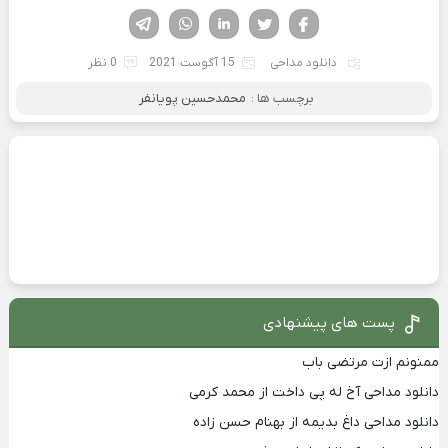
فیسوک
تویتر
لینکدین
واتساپ
تلگرام
دانلود مداحی
15 آگوست 2021
0 نظر
برچسب ها :
محمدحسین پویانفر
پست های پیشنهادی
ممنونم ازت مرتضی باب
دانلود مداحی آخ له پی داخت از محمد کرمی
دانلود مداحی داغ بدیمه از بهنام حسن زاده