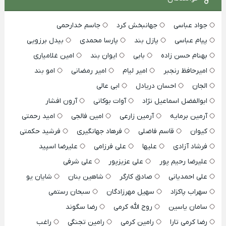
جواد عباسی
جهانبخش کرد
جاسم خدارحمی
پیام عباسی
پازل بند
پارسا محمدی
بیدل برزویی
بهنام حسن زاده
بابی
ایوان بند
امین غلامیاری
امیرحافظ رنجبر
امیر لیام
امیر رمضانی
امو بند
الجان
احسان دریادل
ابی عالی
ابوالفضل اسماعیل نژاد
آوات بوکانی
آرون افشار
آرمین برمایه
آرمین زارعی
امین فالجی
امید رحمتی
کیوان
قاسم فاضلی
فرهاد جهانگیری
فرشید حکمتی
فرشاد آزادی
علیها
علی فرزامی
علیرضا اسپید
علیرضا رحیم پور
علی عزیزپور
علی شرفی
علی احمدیانی
صادق کارگر
شاهین بنان
شایان یو
سهراب پاکزاد
سهیل مهرزادگان
سبحان رستمی
سامان یاسین
روح الله کرمی
رضا سگوند
رضا کرمی تارا
رامین کرمی
رامین تجنگی
راغب