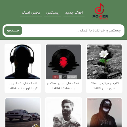
آهنگ جدید
ریمیکس
پخش آهنگ
جستجو
گلچین بهترین آهنگ
آهنگ های عربی غمگین
آهنگ های غمگین و
های سال 1405
و عاشقانه 1404
گریه آور جدید 1404