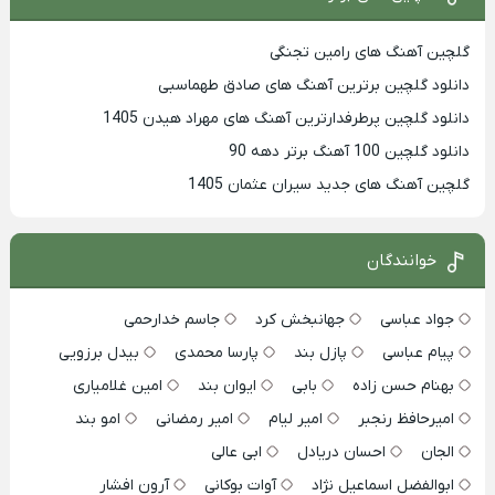
گلچین آهنگ های رامین تجنگی
دانلود گلچین برترین آهنگ های صادق طهماسبی
دانلود گلچین پرطرفدارترین آهنگ های مهراد هیدن 1405
دانلود گلچین 100 آهنگ برتر دهه 90
گلچین آهنگ های جدید سیران عثمان 1405
خوانندگان
جواد عباسی
جهانبخش کرد
جاسم خدارحمی
پیام عباسی
پازل بند
پارسا محمدی
بیدل برزویی
بهنام حسن زاده
بابی
ایوان بند
امین غلامیاری
امیرحافظ رنجبر
امیر لیام
امیر رمضانی
امو بند
الجان
احسان دریادل
ابی عالی
ابوالفضل اسماعیل نژاد
آوات بوکانی
آرون افشار