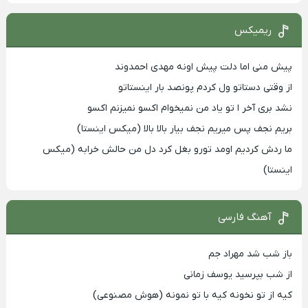
ریمیکس
پیش منی اما دلت پیش اونه مهدی احمدوند
از وقتی دستاتو ول کردم پونصد بار اینستاتو
نشد بری آخر ا تو یاد من نمیخوام اکسو نمیزنم اکسو
بریم نجف پس میریم نجف بیار بالا بالا (میکس اینستا)
ما ردش کردیم اومد تورو بغل کرد دل من حالش خرابه (میکس
اینستا)
آهنگ فارسی
باز شب شد مهراد جم
از شب بپرسید یوسف زمانی
کیه از تو نخونه کیه با تو نمونه (هوش مصنوعی)