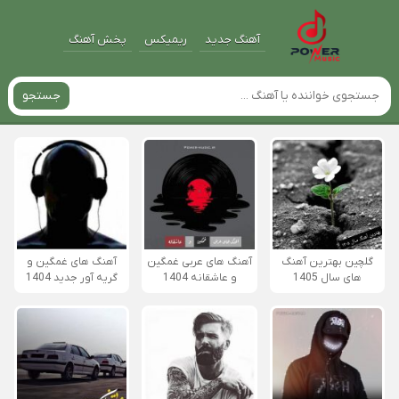
آهنگ جدید
ریمیکس
پخش آهنگ
جستجو
گلچین بهترین آهنگ
آهنگ های عربی غمگین
آهنگ های غمگین و
های سال 1405
و عاشقانه 1404
گریه آور جدید 1404