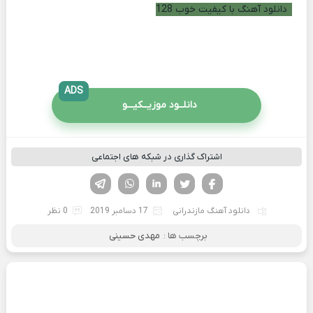
دانلود آهنگ با کیفیت خوب 128
ADS
دانلــود موزیــکیـــو
اشتراک گذاری در شبکه های اجتماعی
فیسوک
تویتر
لینکدین
واتساپ
تلگرام
دانلود آهنگ مازندرانی
17 دسامبر 2019
0 نظر
برچسب ها :
مهدی حسینی