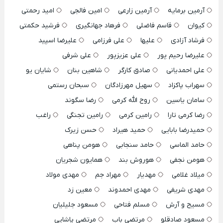
آرمین برمایه
آرمین زارعی
امین فالجی
امید رحمتی
کیوان
قاسم فاضلی
فرهاد جهانگیری
فرشید حکمتی
فرشاد آزادی
علیها
علی فرزامی
علیرضا اسپید
علیرضا رحیم پور
علی عزیزپور
علی شرفی
علی احمدیانی
صادق کارگر
شاهین بنان
شایان یو
سهراب پاکزاد
سهیل مهرزادگان
سبحان رستمی
سامان یاسین
روح الله کرمی
رضا سگوند
رضا کرمی تارا
رامین کرمی
رامین تجنگی
راغب
حمیدرضا بابایی
حمید هیراد
حسن زیرک
حامد الماسی
حامد سنجابی
هومن پناهی
هومن نجفی
هوروش بند
همایون شجریان
میلاد غلامی
مهدیار
مهراد جم
مهدی مولاد
مهدی شریفی
مهدی احمدوند
معین زد
مسیح و آرش
مسلم فتاحی
مسعود جلیلیان
مسعود صادقلو
مرتضی باب
مرتضی پاشایی