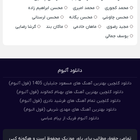
محمد کجوری
محمد امیری
محسن ابراهیم زاده
محسن چاوشی
محسن یگانه
محسن لرستانی
مجید رضوی
ماهان خادمی
ماکان بند
گرشا رضایی
یوسف جمالی
دانلود آلبوم
دانلود گلچین بهترین آهنگ های مسعود جلیلیان 1405 (فول آلبوم)
دانلود گلچین بهترین آهنگ های بهنام کمالوند (فول آلبوم)
دانلود گلچین تمام آهنگ های فرشید نادری (فول آلبوم)
دانلود بهترین آهنگ های مهدی شریفی (فول البوم)
دانلود آلبوم فریک از پیام عباسی
تمامی حقوق مطالب برای پاور موزیک محفوظ است و هرگونه کپی