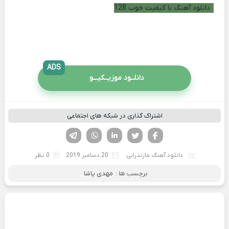
دانلود آهنگ با کیفیت خوب 128
ADS
دانلــود موزیــکیـــو
اشتراک گذاری در شبکه های اجتماعی
فیسوک
تویتر
لینکدین
واتساپ
تلگرام
دانلود آهنگ مازندرانی
20 دسامبر 2019
0 نظر
برچسب ها :
مهدی پاشا