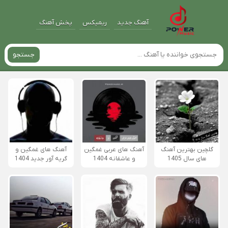
آهنگ جدید
ریمیکس
پخش آهنگ
جستجو
گلچین بهترین آهنگ
آهنگ های عربی غمگین
آهنگ های غمگین و
های سال 1405
و عاشقانه 1404
گریه آور جدید 1404