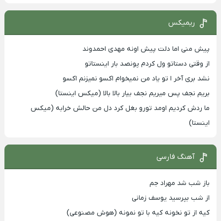
ریمیکس
پیش منی اما دلت پیش اونه مهدی احمدوند
از وقتی دستاتو ول کردم پونصد بار اینستاتو
نشد بری آخر ا تو یاد من نمیخوام اکسو نمیزنم اکسو
بریم نجف پس میریم نجف بیار بالا بالا (میکس اینستا)
ما ردش کردیم اومد تورو بغل کرد دل من حالش خرابه (میکس
اینستا)
آهنگ فارسی
باز شب شد مهراد جم
از شب بپرسید یوسف زمانی
کیه از تو نخونه کیه با تو نمونه (هوش مصنوعی)