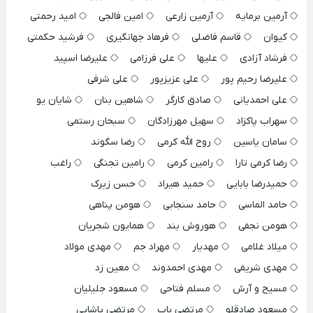
آرمین برمایه
آرمین زارعی
امین فالجی
امید رحمتی
کیوان
قاسم فاضلی
فرهاد جهانگیری
فرشید حکمتی
فرشاد آزادی
علیها
علی فرزامی
علیرضا اسپید
علیرضا رحیم پور
علی عزیزپور
علی شرفی
علی احمدیانی
صادق کارگر
شاهین بنان
شایان یو
سهراب پاکزاد
سهیل مهرزادگان
سبحان رستمی
سامان یاسین
روح الله کرمی
رضا سگوند
رضا کرمی تارا
رامین کرمی
رامین تجنگی
راغب
حمیدرضا بابایی
حمید هیراد
حسن زیرک
حامد الماسی
حامد سنجابی
هومن پناهی
هومن نجفی
هوروش بند
همایون شجریان
میلاد غلامی
مهدیار
مهراد جم
مهدی مولاد
مهدی شریفی
مهدی احمدوند
معین زد
مسیح و آرش
مسلم فتاحی
مسعود جلیلیان
مسعود صادقلو
مرتضی باب
مرتضی پاشایی