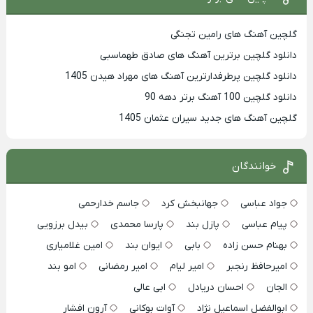
گلچین آهنگ های رامین تجنگی
دانلود گلچین برترین آهنگ های صادق طهماسبی
دانلود گلچین پرطرفدارترین آهنگ های مهراد هیدن 1405
دانلود گلچین 100 آهنگ برتر دهه 90
گلچین آهنگ های جدید سیران عثمان 1405
خوانندگان
جواد عباسی
جهانبخش کرد
جاسم خدارحمی
پیام عباسی
پازل بند
پارسا محمدی
بیدل برزویی
بهنام حسن زاده
بابی
ایوان بند
امین غلامیاری
امیرحافظ رنجبر
امیر لیام
امیر رمضانی
امو بند
الجان
احسان دریادل
ابی عالی
ابوالفضل اسماعیل نژاد
آوات بوکانی
آرون افشار