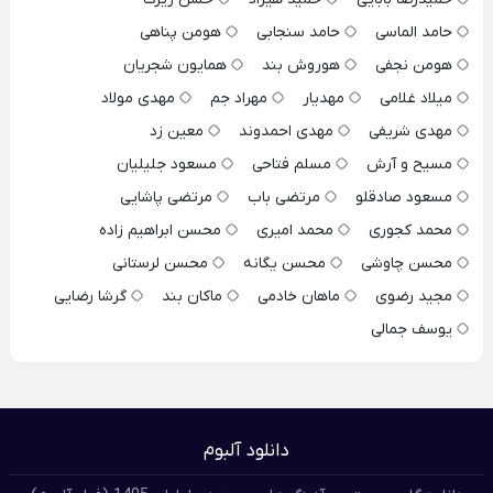
حامد الماسی
حامد سنجابی
هومن پناهی
هومن نجفی
هوروش بند
همایون شجریان
میلاد غلامی
مهدیار
مهراد جم
مهدی مولاد
مهدی شریفی
مهدی احمدوند
معین زد
مسیح و آرش
مسلم فتاحی
مسعود جلیلیان
مسعود صادقلو
مرتضی باب
مرتضی پاشایی
محمد کجوری
محمد امیری
محسن ابراهیم زاده
محسن چاوشی
محسن یگانه
محسن لرستانی
مجید رضوی
ماهان خادمی
ماکان بند
گرشا رضایی
یوسف جمالی
دانلود آلبوم