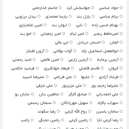
جواد عباسی
جهانبخش کرد
جاسم خدارحمی
پیام عباسی
پازل بند
پارسا محمدی
بیدل برزویی
بهنام حسن زاده
بابی
ایوان بند
امین غلامیاری
امیرحافظ رنجبر
امیر لیام
امیر رمضانی
امو بند
الجان
احسان دریادل
ابی عالی
ابوالفضل اسماعیل نژاد
آوات بوکانی
آرون افشار
آرمین برمایه
آرمین زارعی
امین فالجی
امید رحمتی
کیوان
قاسم فاضلی
فرهاد جهانگیری
فرشید حکمتی
فرشاد آزادی
علیها
علی فرزامی
علیرضا اسپید
علیرضا رحیم پور
علی عزیزپور
علی شرفی
علی احمدیانی
صادق کارگر
شاهین بنان
شایان یو
سهراب پاکزاد
سهیل مهرزادگان
سبحان رستمی
سامان یاسین
روح الله کرمی
رضا سگوند
رضا کرمی تارا
رامین کرمی
رامین تجنگی
راغب
حمیدرضا بابایی
حمید هیراد
حسن زیرک