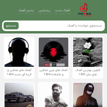
آهنگ جدید
ریمیکس
پخش آهنگ
جستجو
گلچین بهترین آهنگ
آهنگ های عربی غمگین
آهنگ های غمگین و
های سال 1405
و عاشقانه 1404
گریه آور جدید 1404