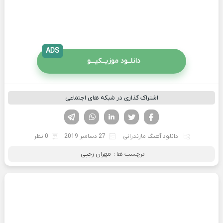
ADS
دانلــود موزیــکیـــو
اشتراک گذاری در شبکه های اجتماعی
فیسوک
تویتر
لینکدین
واتساپ
تلگرام
دانلود آهنگ مازندرانی
27 دسامبر 2019
0 نظر
برچسب ها :
مهران رجبی