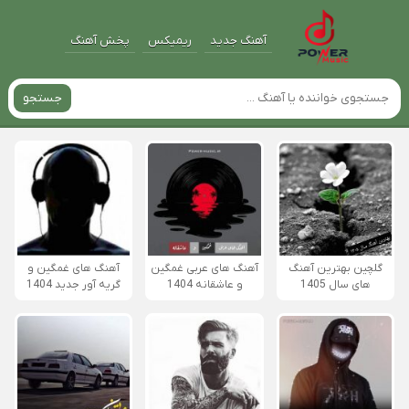
آهنگ جدید
ریمیکس
پخش آهنگ
جستجو
گلچین بهترین آهنگ
آهنگ های عربی غمگین
آهنگ های غمگین و
های سال 1405
و عاشقانه 1404
گریه آور جدید 1404