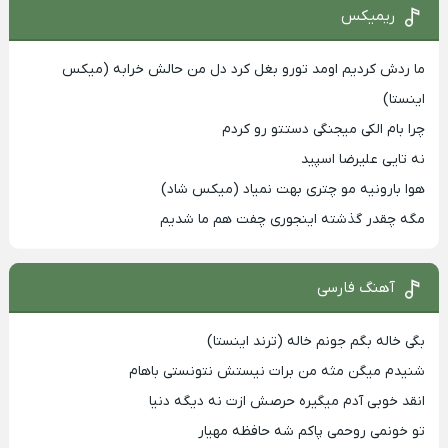
ریمیکس
ما ردش کردیم اومد تورو بغل کرد دل من حالش خرابه (میکس
اینستا)
چرا بام الکی میجنگی دستتو رو کردم
نه تایی علیرضا اسپید
هوا بارونیه مو چتری بهت نمیاد (میکس شاد)
مگه چقدر گذشته اینجوری چفت هم ما شدیم
آهنگ فارسی
بگی خاله بگم جونم خاله (ترند اینستا)
شنیدم میگن مثه من برات نیستش نتونستی باهام
انقد خوبی آدم میگیره حرصش ازت نه دیگه دنیا
تو خونمی روحمی پاکم شه حافظه مهیار