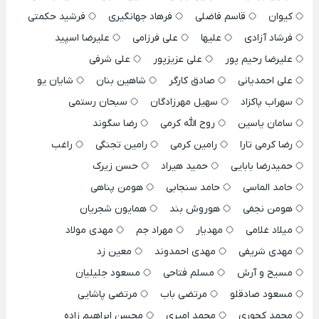
کیوان
قاسم فاضلی
فرهاد جهانگیری
فرشید حکمتی
فرشاد آزادی
علیها
علی فرزامی
علیرضا اسپید
علیرضا رحیم پور
علی عزیزپور
علی شرفی
علی احمدیانی
صادق کارگر
شاهین بنان
شایان یو
سهراب پاکزاد
سهیل مهرزادگان
سبحان رستمی
سامان یاسین
روح الله کرمی
رضا سگوند
رضا کرمی تارا
رامین کرمی
رامین تجنگی
راغب
حمیدرضا بابایی
حمید هیراد
حسن زیرک
حامد الماسی
حامد سنجابی
هومن پناهی
هومن نجفی
هوروش بند
همایون شجریان
میلاد غلامی
مهدیار
مهراد جم
مهدی مولاد
مهدی شریفی
مهدی احمدوند
معین زد
مسیح و آرش
مسلم فتاحی
مسعود جلیلیان
مسعود صادقلو
مرتضی باب
مرتضی پاشایی
محمد کجوری
محمد امیری
محسن ابراهیم زاده