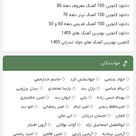
دانلود گلچین 100 آهنگ معروف دهه 80
دانلود گلچین 100 آهنگ برتر دهه 70
دانلود گلچین 100 آهنگ قدیمی دهه 60 و 50
دانلود گلچین بهترین آهنگ های 1405
گلچین بهترین آهنگ های جواد لندرانی 1405
خوانندگان
جواد عباسی
جهانبخش کرد
جاسم خدارحمی
پیام عباسی
پازل بند
پارسا محمدی
بیدل برزویی
بهنام حسن زاده
بابی
ایوان بند
امین غلامیاری
امیرحافظ رنجبر
امیر لیام
امیر رمضانی
امو بند
الجان
احسان دریادل
ابی عالی
ابوالفضل اسماعیل نژاد
آوات بوکانی
آرون افشار
آرمین برمایه
آرمین زارعی
امین فالجی
امید رحمتی