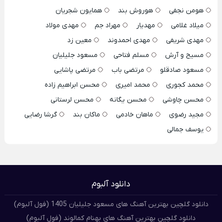
هومن نجفی
هوروش بند
همایون شجریان
میلاد غلامی
مهدیار
مهراد جم
مهدی مولاد
مهدی شریفی
مهدی احمدوند
معین زد
مسیح و آرش
مسلم فتاحی
مسعود جلیلیان
مسعود صادقلو
مرتضی باب
مرتضی پاشایی
محمد کجوری
محمد امیری
محسن ابراهیم زاده
محسن چاوشی
محسن یگانه
محسن لرستانی
مجید رضوی
ماهان خادمی
ماکان بند
گرشا رضایی
یوسف جمالی
دانلود آلبوم
دانلود گلچین بهترین آهنگ های مسعود جلیلیان 1405 (فول آلبوم)
دانلود گلچین بهترین آهنگ های بهنام کمالوند (فول آلبوم)