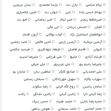
پیام عباسی
پازل بند
پارسا محمدی
بیدل برزویی
بهنام حسن زاده
بابی
ایوان بند
امین غلامیاری
امیرحافظ رنجبر
امیر لیام
امیر رمضانی
امو بند
الجان
احسان دریادل
ابی عالی
ابوالفضل اسماعیل نژاد
آوات بوکانی
آرون افشار
آرمین برمایه
آرمین زارعی
امین فالجی
امید رحمتی
کیوان
قاسم فاضلی
فرهاد جهانگیری
فرشید حکمتی
فرشاد آزادی
علیها
علی فرزامی
علیرضا اسپید
علیرضا رحیم پور
علی عزیزپور
علی شرفی
علی احمدیانی
صادق کارگر
شاهین بنان
شایان یو
سهراب پاکزاد
سهیل مهرزادگان
سبحان رستمی
سامان یاسین
روح الله کرمی
رضا سگوند
رضا کرمی تارا
رامین کرمی
رامین تجنگی
راغب
حمیدرضا بابایی
حمید هیراد
حسن زیرک
حامد الماسی
حامد سنجابی
هومن پناهی