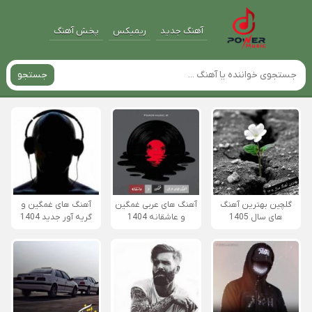
آهنگ جدید
ریمیکس
پخش آهنگ
جستجو
گلچین بهترین آهنگ
آهنگ های عربی غمگین
آهنگ های غمگین و
های سال 1405
و عاشقانه 1404
گریه آور جدید 1404