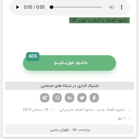
دانلود آهنگ با کیفیت خوب 128
ADS
دانلــود موزیــکیـــو
اشتراک گذاری در شبکه های اجتماعی
فیسوک
تویتر
لینکدین
واتساپ
تلگرام
دانلود آهنگ جدید
،
دانلود آهنگ مازندرانی
18 دسامبر 2019
1 نظر
برچسب ها :
مهران رجبی