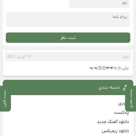
ثبت نظر
زهرا
10 آوریل 2021
عالی🖕🖕❤❤🤑🤑🔫🔫
دسته بندی
پست بعدی
پست قبلی
بزودی
پادکست
دانلود آهنگ جدید
دانلود ریمیکس