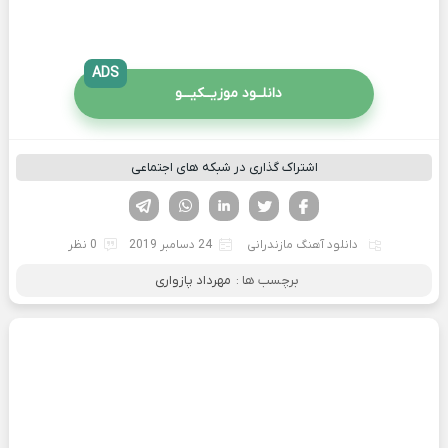
ADS
دانلــود موزیــکیـــو
اشتراک گذاری در شبکه های اجتماعی
فیسوک
تویتر
لینکدین
واتساپ
تلگرام
دانلود آهنگ مازندرانی
24 دسامبر 2019
0 نظر
برچسب ها :
مهرداد پازواری