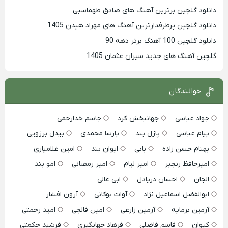
دانلود گلچین برترین آهنگ های صادق طهماسبی
دانلود گلچین پرطرفدارترین آهنگ های مهراد هیدن 1405
دانلود گلچین 100 آهنگ برتر دهه 90
گلچین آهنگ های جدید سیران عثمان 1405
خوانندگان
جواد عباسی
جهانبخش کرد
جاسم خدارحمی
پیام عباسی
پازل بند
پارسا محمدی
بیدل برزویی
بهنام حسن زاده
بابی
ایوان بند
امین غلامیاری
امیرحافظ رنجبر
امیر لیام
امیر رمضانی
امو بند
الجان
احسان دریادل
ابی عالی
ابوالفضل اسماعیل نژاد
آوات بوکانی
آرون افشار
آرمین برمایه
آرمین زارعی
امین فالجی
امید رحمتی
کیوان
قاسم فاضلی
فرهاد جهانگیری
فرشید حکمتی