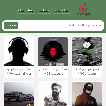
آهنگ جدید
ریمیکس
پخش آهنگ
جستجو
گلچین بهترین آهنگ
آهنگ های عربی غمگین
آهنگ های غمگین و
های سال 1405
و عاشقانه 1404
گریه آور جدید 1404