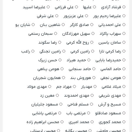
فرشاد آزادی
علیها
علی فرزامی
علیرضا اسپید
علیرضا رحیم پور
علی عزیزپور
علی شرفی
علی احمدیانی
صادق کارگر
شاهین بنان
شایان یو
سهراب پاکزاد
سهیل مهرزادگان
سبحان رستمی
سامان یاسین
روح الله کرمی
رضا سگوند
رضا کرمی تارا
رامین کرمی
رامین تجنگی
راغب
حمیدرضا بابایی
حمید هیراد
حسن زیرک
حامد الماسی
حامد سنجابی
هومن پناهی
هومن نجفی
هوروش بند
همایون شجریان
میلاد غلامی
مهدیار
مهراد جم
مهدی مولاد
مهدی شریفی
مهدی احمدوند
معین زد
مسیح و آرش
مسلم فتاحی
مسعود جلیلیان
مسعود صادقلو
مرتضی باب
مرتضی پاشایی
محمد کجوری
محمد امیری
محسن ابراهیم زاده
محسن چاوشی
محسن یگانه
محسن لرستانی