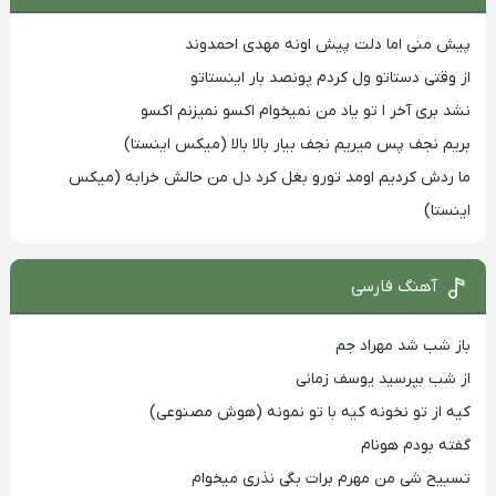
پیش منی اما دلت پیش اونه مهدی احمدوند
از وقتی دستاتو ول کردم پونصد بار اینستاتو
نشد بری آخر ا تو یاد من نمیخوام اکسو نمیزنم اکسو
بریم نجف پس میریم نجف بیار بالا بالا (میکس اینستا)
ما ردش کردیم اومد تورو بغل کرد دل من حالش خرابه (میکس
اینستا)
آهنگ فارسی
باز شب شد مهراد جم
از شب بپرسید یوسف زمانی
کیه از تو نخونه کیه با تو نمونه (هوش مصنوعی)
گفته بودم هونام
تسبیح شی من مهرم برات بگی نذری میخوام