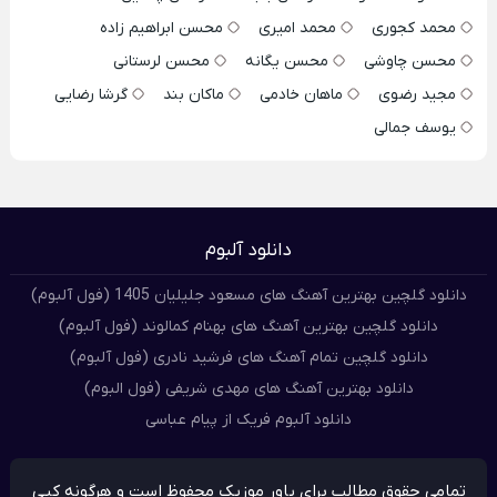
محمد کجوری
محمد امیری
محسن ابراهیم زاده
محسن چاوشی
محسن یگانه
محسن لرستانی
مجید رضوی
ماهان خادمی
ماکان بند
گرشا رضایی
یوسف جمالی
دانلود آلبوم
دانلود گلچین بهترین آهنگ های مسعود جلیلیان 1405 (فول آلبوم)
دانلود گلچین بهترین آهنگ های بهنام کمالوند (فول آلبوم)
دانلود گلچین تمام آهنگ های فرشید نادری (فول آلبوم)
دانلود بهترین آهنگ های مهدی شریفی (فول البوم)
دانلود آلبوم فریک از پیام عباسی
تمامی حقوق مطالب برای پاور موزیک محفوظ است و هرگونه کپی