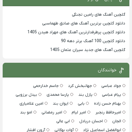
گلچین آهنگ های رامین تجنگی
دانلود گلچین برترین آهنگ های صادق طهماسبی
دانلود گلچین پرطرفدارترین آهنگ های مهراد هیدن 1405
دانلود گلچین 100 آهنگ برتر دهه 90
گلچین آهنگ های جدید سیران عثمان 1405
خوانندگان
جواد عباسی
جهانبخش کرد
جاسم خدارحمی
پیام عباسی
پازل بند
پارسا محمدی
بیدل برزویی
بهنام حسن زاده
بابی
ایوان بند
امین غلامیاری
امیرحافظ رنجبر
امیر لیام
امیر رمضانی
امو بند
الجان
احسان دریادل
ابی عالی
ابوالفضل اسماعیل نژاد
آوات بوکانی
آرون افشار