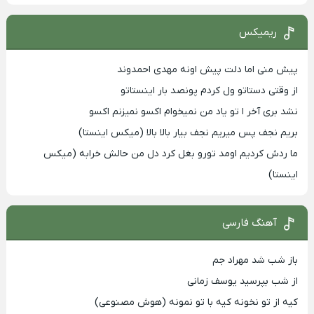
ریمیکس
پیش منی اما دلت پیش اونه مهدی احمدوند
از وقتی دستاتو ول کردم پونصد بار اینستاتو
نشد بری آخر ا تو یاد من نمیخوام اکسو نمیزنم اکسو
بریم نجف پس میریم نجف بیار بالا بالا (میکس اینستا)
ما ردش کردیم اومد تورو بغل کرد دل من حالش خرابه (میکس
اینستا)
آهنگ فارسی
باز شب شد مهراد جم
از شب بپرسید یوسف زمانی
کیه از تو نخونه کیه با تو نمونه (هوش مصنوعی)