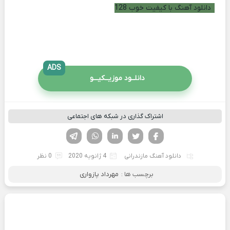
دانلود آهنگ با کیفیت خوب 128
ADS
دانلــود موزیــکیـــو
اشتراک گذاری در شبکه های اجتماعی
فیسوک
تویتر
لینکدین
واتساپ
تلگرام
دانلود آهنگ مازندرانی
4 ژانویه 2020
0 نظر
برچسب ها :
مهرداد پازواری