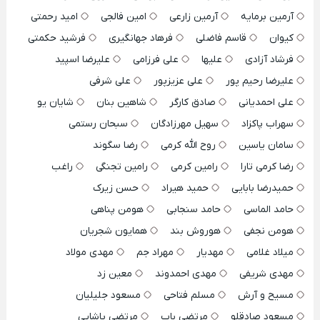
آرمین برمایه
آرمین زارعی
امین فالجی
امید رحمتی
کیوان
قاسم فاضلی
فرهاد جهانگیری
فرشید حکمتی
فرشاد آزادی
علیها
علی فرزامی
علیرضا اسپید
علیرضا رحیم پور
علی عزیزپور
علی شرفی
علی احمدیانی
صادق کارگر
شاهین بنان
شایان یو
سهراب پاکزاد
سهیل مهرزادگان
سبحان رستمی
سامان یاسین
روح الله کرمی
رضا سگوند
رضا کرمی تارا
رامین کرمی
رامین تجنگی
راغب
حمیدرضا بابایی
حمید هیراد
حسن زیرک
حامد الماسی
حامد سنجابی
هومن پناهی
هومن نجفی
هوروش بند
همایون شجریان
میلاد غلامی
مهدیار
مهراد جم
مهدی مولاد
مهدی شریفی
مهدی احمدوند
معین زد
مسیح و آرش
مسلم فتاحی
مسعود جلیلیان
مسعود صادقلو
مرتضی باب
مرتضی پاشایی