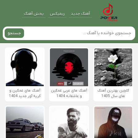
آهنگ جدید
ریمیکس
پخش آهنگ
جستجو
گلچین بهترین آهنگ
آهنگ های عربی غمگین
آهنگ های غمگین و
های سال 1405
و عاشقانه 1404
گریه آور جدید 1404