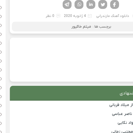
فیسوک
تویتر
لینکدین
واتساپ
تلگرام
دانلود آهنگ مازندرانی
4 ژانویه 2020
0 نظر
برچسب ها :
میثم خاکپور
نهادی
 میلاد قربانی
 ناصر عباسی
اد نکایی
مجتبی زمانی