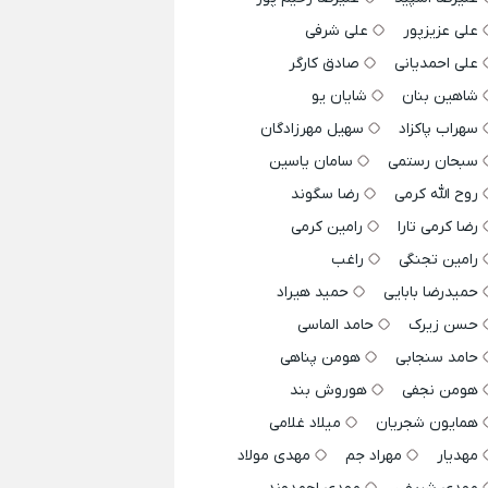
علی عزیزپور
علی شرفی
علی احمدیانی
صادق کارگر
شاهین بنان
شایان یو
سهراب پاکزاد
سهیل مهرزادگان
سبحان رستمی
سامان یاسین
روح الله کرمی
رضا سگوند
رضا کرمی تارا
رامین کرمی
رامین تجنگی
راغب
حمیدرضا بابایی
حمید هیراد
حسن زیرک
حامد الماسی
حامد سنجابی
هومن پناهی
هومن نجفی
هوروش بند
همایون شجریان
میلاد غلامی
مهدیار
مهراد جم
مهدی مولاد