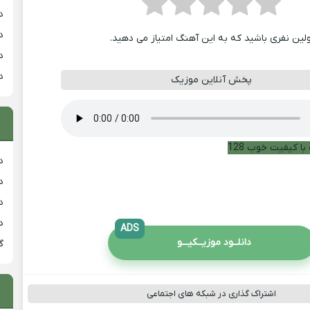
د
د
ولین نفری باشید که به این آهنگ امتیاز می دهید.
د
د
پخش آنلاین موزیک
با کیفیت خوب 128
دان
دان
دان
د
ADS
دانلــود موزیــکیـــو
گ
اشتراک گذاری در شبکه های اجتماعی