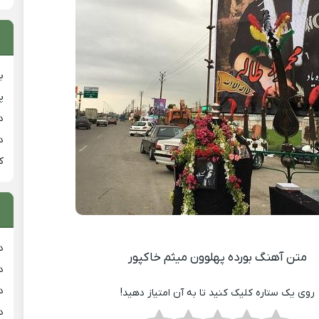
ب
پ
د
د
ک
د
متن آهنگ بورده پهلوون میثم خاکپور
د
د
روی یک ستاره کلیک کنید تا به آن امتیاز دهید!
د