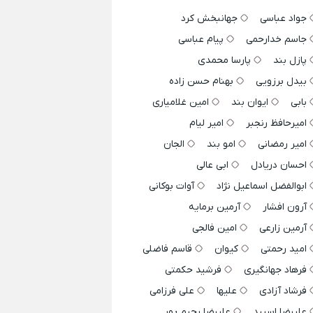
جواد عباسی
جهانبخش کرد
جاسم خدارحمی
پیام عباسی
پازل بند
پارسا محمدی
بیدل برزویی
بهنام حسن زاده
بابی
ایوان بند
امین غلامیاری
امیرحافظ رنجبر
امیر لیام
امیر رمضانی
امو بند
الجان
احسان دریادل
ابی عالی
ابوالفضل اسماعیل نژاد
آوات بوکانی
آرون افشار
آرمین برمایه
آرمین زارعی
امین فالجی
امید رحمتی
کیوان
قاسم فاضلی
فرهاد جهانگیری
فرشید حکمتی
فرشاد آزادی
علیها
علی فرزامی
علیرضا اسپید
علیرضا رحیم پور