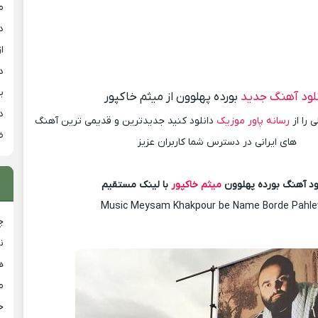
م
د
از
د
ی
لود آهنگ جدید
بورده پهلوون از میثم خاکپور
د
 را از
رسانه پاور موزیک
دانلود کنید جدیدترین و قدیمی ترین آهنگ
ض
های ایرانی در دسترس شما کاربران عزیز
ود آهنگ بورده پهلوون
میثم خاکپور
با لینک مستقیم
Music Meysam Khakpour be Name Borde Pahle
چ
ن
ه
م
ح