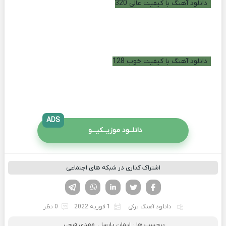
دانلود آهنگ با کیفیت عالی 320
دانلود آهنگ با کیفیت خوب 128
ADS
دانلــود موزیــکیـــو
اشتراک گذاری در شبکه های اجتماعی
فیسوک
تویتر
لینکدین
واتساپ
تلگرام
دانلود آهنگ ترکی
1 فوریه 2022
0 نظر
برچسب ها :
ایمان پارسا
،
مهدی فرجی