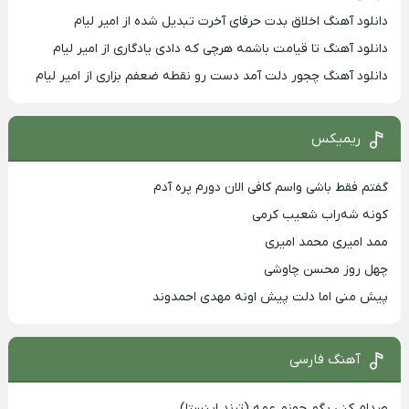
دانلود آهنگ اخلاق بدت حرفای آخرت تبدیل شده از امیر لیام
دانلود آهنگ تا قیامت باشمه هرچی که دادی یادگاری از امیر لیام
دانلود آهنگ چجور دلت آمد دست رو نقطه ضعفم بزاری از امیر لیام
ریمیکس
گفتم فقط باشی واسم کافی الان دورم پره آدم
کونه شه‌راب شعیب کرمی
ممد امیری محمد امیری
چهل روز محسن چاوشی
پیش منی اما دلت پیش اونه مهدی احمدوند
آهنگ فارسی
صدام کنی بگم جونم عمه (ترند اینستا)