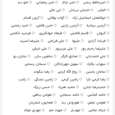
امیرحافظ رنجبر
امیر لیام
امیر رمضانی
امو بند
الجان
احسان دریادل
ابی عالی
ابوالفضل اسماعیل نژاد
آوات بوکانی
آرون افشار
آرمین برمایه
آرمین زارعی
امین فالجی
امید رحمتی
کیوان
قاسم فاضلی
فرهاد جهانگیری
فرشید حکمتی
فرشاد آزادی
علیها
علی فرزامی
علیرضا اسپید
علیرضا رحیم پور
علی عزیزپور
علی شرفی
علی احمدیانی
صادق کارگر
شاهین بنان
شایان یو
سهراب پاکزاد
سهیل مهرزادگان
سبحان رستمی
سامان یاسین
روح الله کرمی
رضا سگوند
رضا کرمی تارا
رامین کرمی
رامین تجنگی
راغب
حمیدرضا بابایی
حمید هیراد
حسن زیرک
حامد الماسی
حامد سنجابی
هومن پناهی
هومن نجفی
هوروش بند
همایون شجریان
میلاد غلامی
مهدیار
مهراد جم
مهدی مولاد