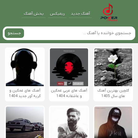
آهنگ جدید
ریمیکس
پخش آهنگ
جستجو
گلچین بهترین آهنگ
آهنگ های عربی غمگین
آهنگ های غمگین و
های سال 1405
و عاشقانه 1404
گریه آور جدید 1404