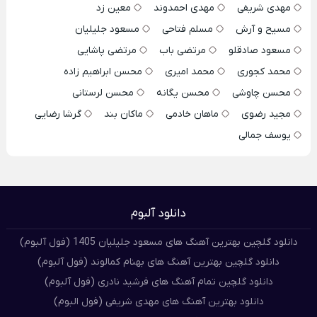
مهدی شریفی
مهدی احمدوند
معین زد
مسیح و آرش
مسلم فتاحی
مسعود جلیلیان
مسعود صادقلو
مرتضی باب
مرتضی پاشایی
محمد کجوری
محمد امیری
محسن ابراهیم زاده
محسن چاوشی
محسن یگانه
محسن لرستانی
مجید رضوی
ماهان خادمی
ماکان بند
گرشا رضایی
یوسف جمالی
دانلود آلبوم
دانلود گلچین بهترین آهنگ های مسعود جلیلیان 1405 (فول آلبوم)
دانلود گلچین بهترین آهنگ های بهنام کمالوند (فول آلبوم)
دانلود گلچین تمام آهنگ های فرشید نادری (فول آلبوم)
دانلود بهترین آهنگ های مهدی شریفی (فول البوم)