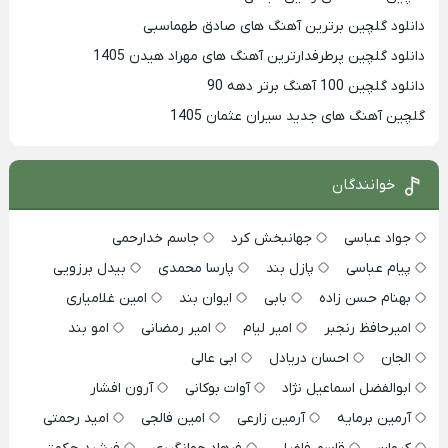
دانلود گلچین برترین آهنگ های صادق طهماسبی
دانلود گلچین پرطرفدارترین آهنگ های مهراد هیدن 1405
دانلود گلچین 100 آهنگ برتر دهه 90
گلچین آهنگ های جدید سیران عثمان 1405
خوانندگان
جواد عباسی
جهانبخش کرد
جاسم خدارحمی
پیام عباسی
پازل بند
پارسا محمدی
بیدل برزویی
بهنام حسن زاده
بابی
ایوان بند
امین غلامیاری
امیرحافظ رنجبر
امیر لیام
امیر رمضانی
امو بند
الجان
احسان دریادل
ابی عالی
ابوالفضل اسماعیل نژاد
آوات بوکانی
آرون افشار
آرمین برمایه
آرمین زارعی
امین فالجی
امید رحمتی