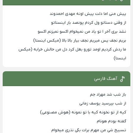
پیش منی اما دلت پیش اونه مهدی احمدوند
از وقتی دستاتو ول کردم پونصد بار اینستاتو
نشد بری آخر ا تو یاد من نمیخوام اکسو نمیزنم اکسو
بریم نجف پس میریم نجف بیار بالا بالا (میکس اینستا)
ما ردش کردیم اومد تورو بغل کرد دل من حالش خرابه (میکس
اینستا)
آهنگ فارسی
باز شب شد مهراد جم
از شب بپرسید یوسف زمانی
کیه از تو نخونه کیه با تو نمونه (هوش مصنوعی)
گفته بودم هونام
تسبیح شی من مهرم برات بگی نذری میخوام