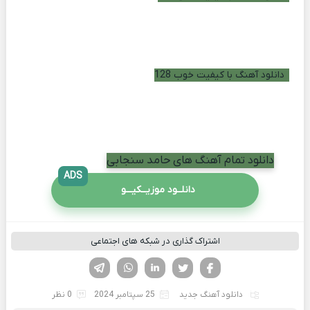
دانلود آهنگ با کیفیت خوب 128
دانلود تمام آهنگ های حامد سنجابی
ADS
دانلــود موزیــکیـــو
اشتراک گذاری در شبکه های اجتماعی
فیسوک
تویتر
لینکدین
واتساپ
تلگرام
دانلود آهنگ جدید
25 سپتامبر 2024
0 نظر