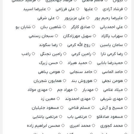
کیوان
قاسم فاضلی
فرهاد جهانگیری
فرشید حکمتی
فرشاد آزادی
علیها
علی فرزامی
علیرضا اسپید
علیرضا رحیم پور
علی عزیزپور
علی شرفی
علی احمدیانی
صادق کارگر
شاهین بنان
شایان یو
سهراب پاکزاد
سهیل مهرزادگان
سبحان رستمی
سامان یاسین
روح الله کرمی
رضا سگوند
رضا کرمی تارا
رامین کرمی
رامین تجنگی
راغب
حمیدرضا بابایی
حمید هیراد
حسن زیرک
حامد الماسی
حامد سنجابی
هومن پناهی
هومن نجفی
هوروش بند
همایون شجریان
میلاد غلامی
مهدیار
مهراد جم
مهدی مولاد
مهدی شریفی
مهدی احمدوند
معین زد
مسیح و آرش
مسلم فتاحی
مسعود جلیلیان
مسعود صادقلو
مرتضی باب
مرتضی پاشایی
محمد کجوری
محمد امیری
محسن ابراهیم زاده