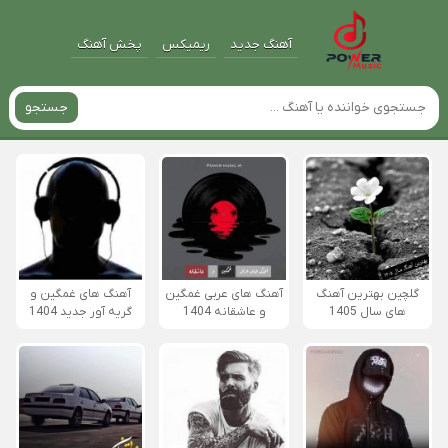
آهنگ جدید
ریمیکس
پخش آهنگ
جستجو
گلچین بهترین آهنگ
آهنگ های عربی غمگین
آهنگ های غمگین و
های سال 1405
و عاشقانه 1404
گریه آور جدید 1404