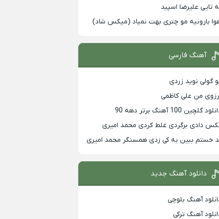
ه تایی علیرضا اسپید
وا بارونیه مو چتری بهت نمیاد (میکس شاد)
آهنگ فارسی
و گولی نوید زردی
رزوی من علی کاظمی
لود گلچین 100 آهنگ برتر دهه 90
کس دادی برگردی غلط کردی محمد امیری
د خستم ببین به کی زدی همسنگر محمد امیری
دانلود آهنگ جدید
انلود آهنگ بلوچی
انلود آهنگ ترکی