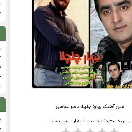
ن
ه
ت
آ
دان
ت
ب
متن آهنگ بهاره چلچلا ناصر عباسی
د
روی یک ستاره کلیک کنید تا به آن امتیاز دهید!
د