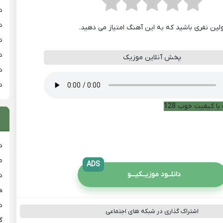
د
د
ولین نفری باشید که به این آهنگ امتیاز می دهید.
د
د
پخش آنلاین موزیک
د
د
با کیفیت خوب 128
د
ط
ADS
دانلــود موزیــکیـــو
د
هی
دان
اشتراک گذاری در شبکه های اجتماعی
گ