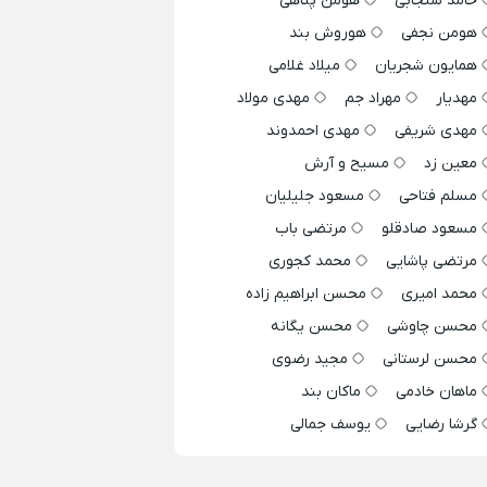
حامد سنجابی
هومن پناهی
هومن نجفی
هوروش بند
همایون شجریان
میلاد غلامی
مهدیار
مهراد جم
مهدی مولاد
مهدی شریفی
مهدی احمدوند
معین زد
مسیح و آرش
مسلم فتاحی
مسعود جلیلیان
مسعود صادقلو
مرتضی باب
مرتضی پاشایی
محمد کجوری
محمد امیری
محسن ابراهیم زاده
محسن چاوشی
محسن یگانه
محسن لرستانی
مجید رضوی
ماهان خادمی
ماکان بند
گرشا رضایی
یوسف جمالی