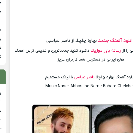
م
د
از
د
ی
انلود آهنگ جدید
بهاره چلچلا از ناصر عباسی
د
 را از
رسانه پاور موزیک
دانلود کنید جدیدترین و قدیمی ترین آهنگ
ض
های ایرانی در دسترس شما کاربران عزیز
نلود آهنگ بهاره چلچلا
ناصر عباسی
با لینک مستقیم
Music Naser Abbasi be Name Bahare Chelche
ب
ا
م
خ
چ