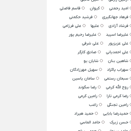
امید رحمتی
کیوان
قاسم فاضلی
فرهاد جهانگیری
فرشید حکمتی
فرشاد آزادی
علیها
علی فرزامی
علیرضا اسپید
علیرضا رحیم پور
علی عزیزپور
علی شرفی
علی احمدیانی
صادق کارگر
شاهین بنان
شایان یو
سهراب پاکزاد
سهیل مهرزادگان
سبحان رستمی
سامان یاسین
روح الله کرمی
رضا سگوند
رضا کرمی تارا
رامین کرمی
رامین تجنگی
راغب
حمیدرضا بابایی
حمید هیراد
حسن زیرک
حامد الماسی