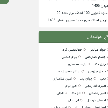
دن 1405
لود گلچین 100 آهنگ برتر دهه 90
لچین آهنگ های جدید سیران عثمان 1405
خوانندگان
جواد عباسی
جهانبخش کرد
جاسم خدارحمی
پیام عباسی
پازل بند
پارسا محمدی
بیدل برزویی
بهنام حسن زاده
بابی
ایوان بند
امین غلامیاری
امیرحافظ رنجبر
امیر لیام
امیر رمضانی
امو بند
الجان
احسان دریادل
ابی عالی
ابوالفضل اسماعیل نژاد
آوات بوکانی