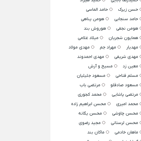
حمیدرضا بابایی
حمید هیراد
حسن زیرک
حامد الماسی
حامد سنجابی
هومن پناهی
هومن نجفی
هوروش بند
همایون شجریان
میلاد غلامی
مهدیار
مهراد جم
مهدی مولاد
مهدی شریفی
مهدی احمدوند
معین زد
مسیح و آرش
مسلم فتاحی
مسعود جلیلیان
مسعود صادقلو
مرتضی باب
مرتضی پاشایی
محمد کجوری
محمد امیری
محسن ابراهیم زاده
محسن چاوشی
محسن یگانه
محسن لرستانی
مجید رضوی
ماهان خادمی
ماکان بند