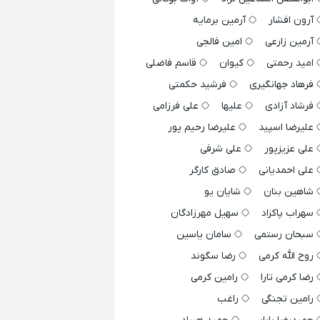
آرون افشار
آرمین برمایه
آرمین زارعی
امین فالجی
امید رحمتی
کیوان
قاسم فاضلی
فرهاد جهانگیری
فرشید حکمتی
فرشاد آزادی
علیها
علی فرزامی
علیرضا اسپید
علیرضا رحیم پور
علی عزیزپور
علی شرفی
علی احمدیانی
صادق کارگر
شاهین بنان
شایان یو
سهراب پاکزاد
سهیل مهرزادگان
سبحان رستمی
سامان یاسین
روح الله کرمی
رضا سگوند
رضا کرمی تارا
رامین کرمی
رامین تجنگی
راغب