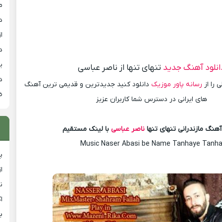
م
د
از
د
ی
انلود آهنگ جدید
تنهای تنها از ناصر عباسی
د
 را از
رسانه پاور موزیک
دانلود کنید جدیدترین و قدیمی ترین آهنگ
ض
های ایرانی در دسترس شما کاربران عزیز
آهنگ مازندرانی تنهای تنها
ناصر عباسی
با لینک مستقیم
Music Naser Abasi be Name Tanhaye Tanh
پ
ا
ن
ا
ب