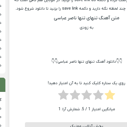
دانلود آهنگ کلیک راست کرده و دکمه save link as را بزنید. در موبایل هم کافی است که
د
دارید و دکمه save link را بزنید تا دانلود شروع شود.
د
متن آهنگ تنهای تنها ناصر عباسی
د
به زودی
د
د
د
د
👇👇دانلود آهنگ تنهای تنها ناصر عباسی👇👇
د
روی یک ستاره کلیک کنید تا به آن امتیاز دهید!
گ
د
میانگین امتیاز
1
/ 5. شمارش آرا:
1
ط
د
پخش آنلاین موزیک