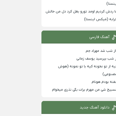
ینستا)
ا ردش کردیم اومد تورو بغل کرد دل من حالش
رابه (میکس اینستا)
آهنگ فارسی
از شب شد مهراد جم
ز شب بپرسید یوسف زمانی
یه از تو نخونه کیه با تو نمونه (هوش
صنوعی)
فته بودم هونام
سبیح شی من مهرم برات بگی نذری میخوام
دانلود آهنگ جدید