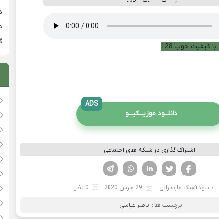
هی
دان
گ
با کیفیت خوب 128
ADS
دانلــود موزیــکیـــو
اشتراک گذاری در شبکه های اجتماعی
فیسوک
تویتر
لینکدین
واتساپ
تلگرام
دانلود آهنگ مازندرانی
29 مارس 2020
0 نظر
برچسب ها :
ناصر عباسی