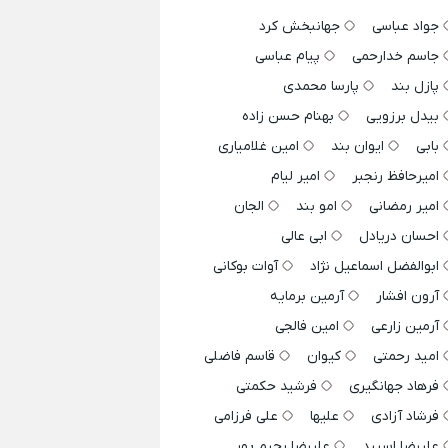
جواد عباسی
جهانبخش کرد
جاسم خدارحمی
پیام عباسی
پازل بند
پارسا محمدی
بیدل برزویی
بهنام حسن زاده
بابی
ایوان بند
امین غلامیاری
امیرحافظ رنجبر
امیر لیام
امیر رمضانی
امو بند
الجان
احسان دریادل
ابی عالی
ابوالفضل اسماعیل نژاد
آوات بوکانی
آرون افشار
آرمین برمایه
آرمین زارعی
امین فالجی
امید رحمتی
کیوان
قاسم فاضلی
فرهاد جهانگیری
فرشید حکمتی
فرشاد آزادی
علیها
علی فرزامی
علیرضا اسپید
علیرضا رحیم پور