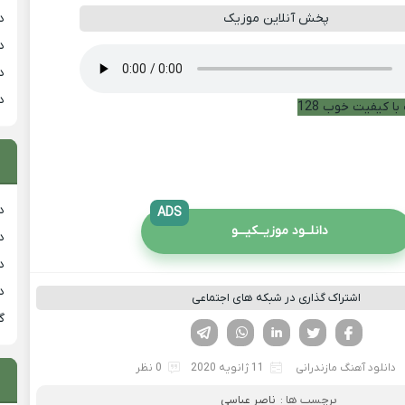
د
پخش آنلاین موزیک
د
د
د
با کیفیت خوب 128
دان
ADS
دانلــود موزیــکیـــو
دان
دان
د
اشتراک گذاری در شبکه های اجتماعی
گ
فیسوک
تویتر
لینکدین
واتساپ
تلگرام
دانلود آهنگ مازندرانی
11 ژانویه 2020
0 نظر
برچسب ها :
ناصر عباسی