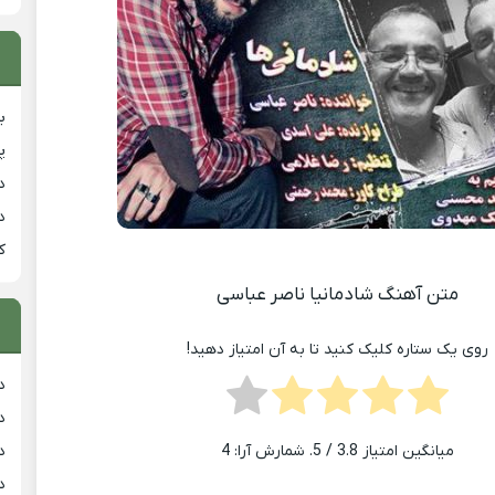
ب
پ
د
د
ک
متن آهنگ شادمانیا ناصر عباسی
روی یک ستاره کلیک کنید تا به آن امتیاز دهید!
د
د
د
میانگین امتیاز
3.8
/ 5. شمارش آرا:
4
د