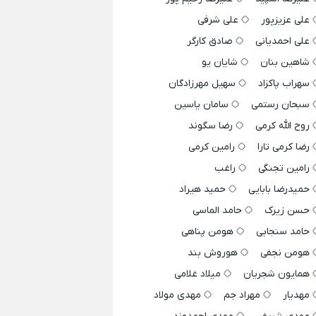
علی عزیزپور
علی شرفی
علی احمدیانی
صادق کارگر
شاهین بنان
شایان یو
سهراب پاکزاد
سهیل مهرزادگان
سبحان رستمی
سامان یاسین
روح الله کرمی
رضا سگوند
رضا کرمی تارا
رامین کرمی
رامین تجنگی
راغب
حمیدرضا بابایی
حمید هیراد
حسن زیرک
حامد الماسی
حامد سنجابی
هومن پناهی
هومن نجفی
هوروش بند
همایون شجریان
میلاد غلامی
مهدیار
مهراد جم
مهدی مولاد