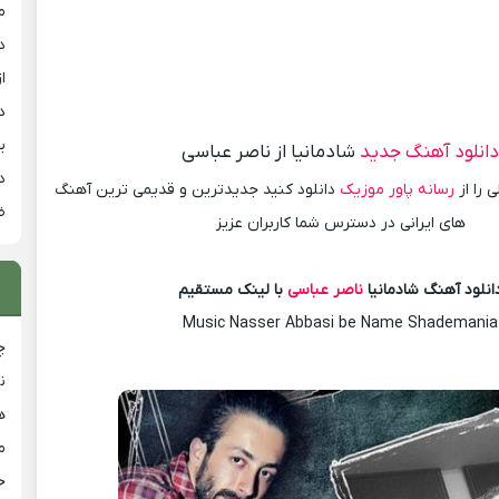
م
د
از
د
ی
انلود آهنگ جدید
شادمانیا از ناصر عباسی
د
 را از
رسانه پاور موزیک
دانلود کنید جدیدترین و قدیمی ترین آهنگ
ض
های ایرانی در دسترس شما کاربران عزیز
انلود آهنگ شادمانیا
ناصر عباسی
با لینک مستقیم
Music Nasser Abbasi be Name Shademania
چ
ن
ه
م
ح