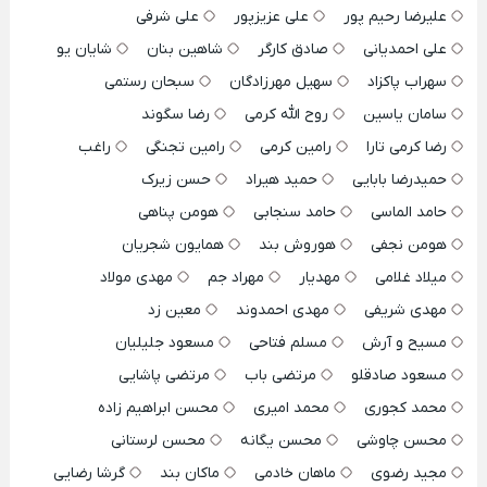
علیرضا رحیم پور
علی عزیزپور
علی شرفی
علی احمدیانی
صادق کارگر
شاهین بنان
شایان یو
سهراب پاکزاد
سهیل مهرزادگان
سبحان رستمی
سامان یاسین
روح الله کرمی
رضا سگوند
رضا کرمی تارا
رامین کرمی
رامین تجنگی
راغب
حمیدرضا بابایی
حمید هیراد
حسن زیرک
حامد الماسی
حامد سنجابی
هومن پناهی
هومن نجفی
هوروش بند
همایون شجریان
میلاد غلامی
مهدیار
مهراد جم
مهدی مولاد
مهدی شریفی
مهدی احمدوند
معین زد
مسیح و آرش
مسلم فتاحی
مسعود جلیلیان
مسعود صادقلو
مرتضی باب
مرتضی پاشایی
محمد کجوری
محمد امیری
محسن ابراهیم زاده
محسن چاوشی
محسن یگانه
محسن لرستانی
مجید رضوی
ماهان خادمی
ماکان بند
گرشا رضایی