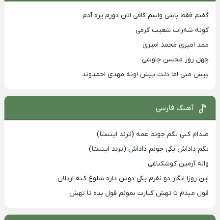
گفتم فقط باشی واسم کافی الان دورم پره آدم
کونه شه‌راب شعیب کرمی
ممد امیری محمد امیری
چهل روز محسن چاوشی
پیش منی اما دلت پیش اونه مهدی احمدوند
آهنگ فارسی
صدام کنی بگم جونم عمه (ترند اینستا)
بگم داداش بگی جونم داداش (ترند اینستا)
واله آرمین کوشکباغی
این روزا انگار دو نفرم یکی دوس داره شلوغ کنه اردلان
قول میدم تا تهش کنارت بمونم قول بده تا تهش