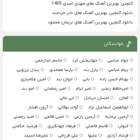
گلچین بهترین آهنگ های مهدی اسدی 1405
دانلود گلچین بهترین آهنگ های نادر خردمند
دانلود گلچین بهترین آهنگ های نریمان محمود
خوانندگان
جواد عباسی
جهانبخش کرد
جاسم خدارحمی
پیام عباسی
پازل بند
پارسا محمدی
بیدل برزویی
بهنام حسن زاده
بابی
ایوان بند
امین غلامیاری
امیرحافظ رنجبر
امیر لیام
امیر رمضانی
امو بند
الجان
احسان دریادل
ابی عالی
ابوالفضل اسماعیل نژاد
آوات بوکانی
آرون افشار
آرمین برمایه
آرمین زارعی
امین فالجی
امید رحمتی
کیوان
قاسم فاضلی
فرهاد جهانگیری
فرشید حکمتی
فرشاد آزادی
علیها
علی فرزامی
علیرضا اسپید