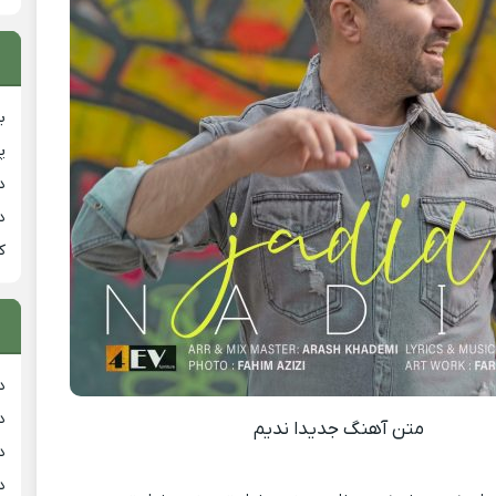
ب
پ
د
د
ک
د
د
متن آهنگ جدیدا ندیم
د
د