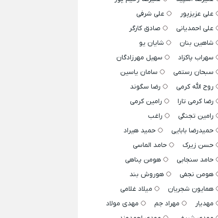
علی عزیزپور
علی شرفی
علی احمدیانی
صادق کارگر
شاهین بنان
شایان یو
سهراب پاکزاد
سهیل مهرزادگان
سبحان رستمی
سامان یاسین
روح الله کرمی
رضا سگوند
رضا کرمی تارا
رامین کرمی
رامین تجنگی
راغب
حمیدرضا بابایی
حمید هیراد
حسن زیرک
حامد الماسی
حامد سنجابی
هومن پناهی
هومن نجفی
هوروش بند
همایون شجریان
میلاد غلامی
مهدیار
مهراد جم
مهدی مولاد