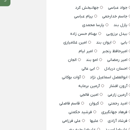
جواد عباسی
جهانبخش کرد
جاسم خدارحمی
پیام عباسی
پازل بند
پارسا محمدی
بیدل برزویی
بهنام حسن زاده
بابی
ایوان بند
امین غلامیاری
امیرحافظ رنجبر
امیر لیام
امیر رمضانی
امو بند
الجان
احسان دریادل
ابی عالی
ابوالفضل اسماعیل نژاد
آوات بوکانی
آرون افشار
آرمین برمایه
آرمین زارعی
امین فالجی
امید رحمتی
کیوان
قاسم فاضلی
فرهاد جهانگیری
فرشید حکمتی
فرشاد آزادی
علیها
علی فرزامی
علیرضا اسپید
علیرضا رحیم پور