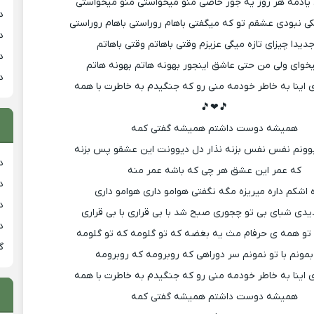
 یادمه هر روز یه جور خاصی منو میخواستی منو میخواستی
د
 نبودی عشقم تو که میگفتی باهام روراستی باهام روراستی
د
دیدا چیزای تازه میگی عزیزم وقتی باهاتم وقتی باهاتم
د
خوای ولی من حتی عاشق اینجور بهونه هاتم بهونه هاتم
د
 اینا به خاطر خودمه منی رو که جنگیدم به خاطرت با همه
🎵❤🎵
همیشه دوست داشتم همیشه گفتی کمه
یوونم نفس نفس بزنه نذار دل دیوونت این عشقو پس بزنه
دان
که عمر این عشق هر چی که باشه عمر منه
دان
ه اشکم داره میریزه مگه نگفتی هوامو داری هوامو داری
دان
یدی شبای بی تو چجوری صبح شد با بی قراری با بی قراری
د
 تو همه ی حرفام مث یه بغضه که تو گلومه که تو گلومه
گ
 بمونم با تو نمونم سر دوراهی که روبرومه که روبرومه
 اینا به خاطر خودمه منی رو که جنگیدم به خاطرت با همه
همیشه دوست داشتم همیشه گفتی کمه