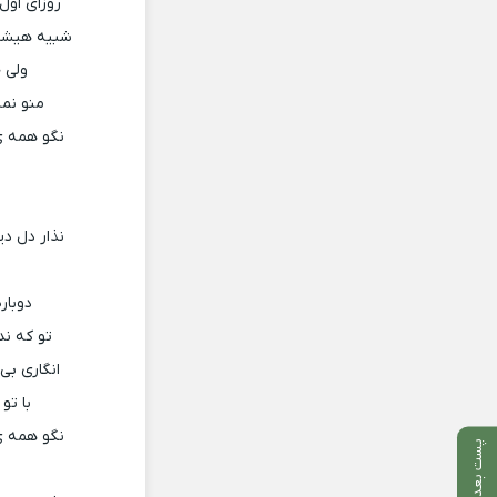
روزای اول
شبیه هیشکی
ولی ج
منو نمی
نگو همه ی
نذار دل د
دوبار
تو که ند
انگاری بی
با تو
نگو همه ی
پست بعدی