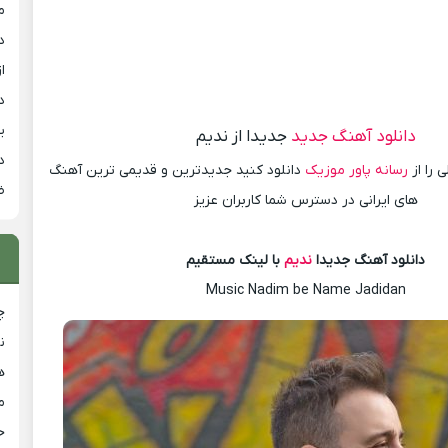
م
د
از
د
ی
دانلود آهنگ جدید
جدیدا از ندیم
د
 را از
رسانه پاور موزیک
دانلود کنید جدیدترین و قدیمی ترین آهنگ
ض
های ایرانی در دسترس شما کاربران عزیز
دانلود آهنگ جدیدا
ندیم
با لینک مستقیم
Music Nadim be Name Jadidan
چ
ن
ه
م
ح