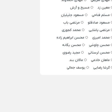
مهدی شریفی
مهدی احمدوند
معین زد
مسیح و آرش
مسلم فتاحی
مسعود جلیلیان
مسعود صادقلو
مرتضی باب
مرتضی پاشایی
محمد کجوری
محمد امیری
محسن ابراهیم زاده
محسن چاوشی
محسن یگانه
محسن لرستانی
مجید رضوی
ماهان خادمی
ماکان بند
گرشا رضایی
یوسف جمالی