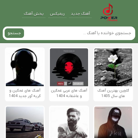
آهنگ جدید
ریمیکس
پخش آهنگ
جستجو
گلچین بهترین آهنگ
آهنگ های عربی غمگین
آهنگ های غمگین و
های سال 1405
و عاشقانه 1404
گریه آور جدید 1404