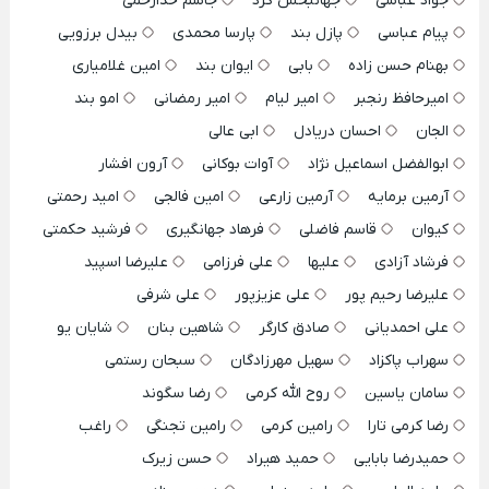
جواد عباسی
جهانبخش کرد
جاسم خدارحمی
پیام عباسی
پازل بند
پارسا محمدی
بیدل برزویی
بهنام حسن زاده
بابی
ایوان بند
امین غلامیاری
امیرحافظ رنجبر
امیر لیام
امیر رمضانی
امو بند
الجان
احسان دریادل
ابی عالی
ابوالفضل اسماعیل نژاد
آوات بوکانی
آرون افشار
آرمین برمایه
آرمین زارعی
امین فالجی
امید رحمتی
کیوان
قاسم فاضلی
فرهاد جهانگیری
فرشید حکمتی
فرشاد آزادی
علیها
علی فرزامی
علیرضا اسپید
علیرضا رحیم پور
علی عزیزپور
علی شرفی
علی احمدیانی
صادق کارگر
شاهین بنان
شایان یو
سهراب پاکزاد
سهیل مهرزادگان
سبحان رستمی
سامان یاسین
روح الله کرمی
رضا سگوند
رضا کرمی تارا
رامین کرمی
رامین تجنگی
راغب
حمیدرضا بابایی
حمید هیراد
حسن زیرک