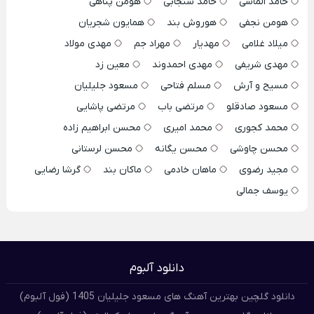
حامد الماسی
حامد سنجابی
هومن پناهی
هومن نجفی
هوروش بند
همایون شجریان
میلاد غلامی
مهدیار
مهراد جم
مهدی مولاد
مهدی شریفی
مهدی احمدوند
معین زد
مسیح و آرش
مسلم فتاحی
مسعود جلیلیان
مسعود صادقلو
مرتضی باب
مرتضی پاشایی
محمد کجوری
محمد امیری
محسن ابراهیم زاده
محسن چاوشی
محسن یگانه
محسن لرستانی
مجید رضوی
ماهان خادمی
ماکان بند
گرشا رضایی
یوسف جمالی
دانلود آلبوم
دانلود گلچین بهترین آهنگ های مسعود جلیلیان 1405 (فول آلبوم)