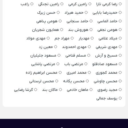
رضا کرمی تارا
رامین کرمی
رامین تجنگی
راغب
حمیدرضا بابایی
حمید هیراد
حسن زیرک
حامد الماسی
حامد سنجابی
هومن پناهی
هومن نجفی
هوروش بند
همایون شجریان
میلاد غلامی
مهدیار
مهراد جم
مهدی مولاد
مهدی شریفی
مهدی احمدوند
معین زد
مسیح و آرش
مسلم فتاحی
مسعود جلیلیان
مسعود صادقلو
مرتضی باب
مرتضی پاشایی
محمد کجوری
محمد امیری
محسن ابراهیم زاده
محسن چاوشی
محسن یگانه
محسن لرستانی
مجید رضوی
ماهان خادمی
ماکان بند
گرشا رضایی
یوسف جمالی