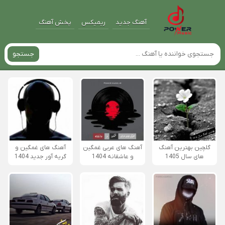
آهنگ جدید
ریمیکس
پخش آهنگ
جستجو
گلچین بهترین آهنگ
آهنگ های عربی غمگین
آهنگ های غمگین و
های سال 1405
و عاشقانه 1404
گریه آور جدید 1404