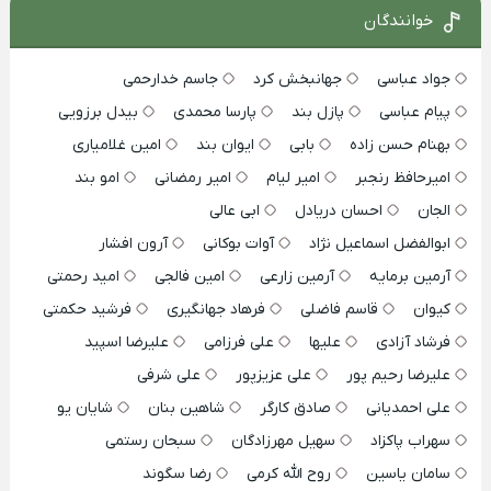
خوانندگان
جواد عباسی
جهانبخش کرد
جاسم خدارحمی
پیام عباسی
پازل بند
پارسا محمدی
بیدل برزویی
بهنام حسن زاده
بابی
ایوان بند
امین غلامیاری
امیرحافظ رنجبر
امیر لیام
امیر رمضانی
امو بند
الجان
احسان دریادل
ابی عالی
ابوالفضل اسماعیل نژاد
آوات بوکانی
آرون افشار
آرمین برمایه
آرمین زارعی
امین فالجی
امید رحمتی
کیوان
قاسم فاضلی
فرهاد جهانگیری
فرشید حکمتی
فرشاد آزادی
علیها
علی فرزامی
علیرضا اسپید
علیرضا رحیم پور
علی عزیزپور
علی شرفی
علی احمدیانی
صادق کارگر
شاهین بنان
شایان یو
سهراب پاکزاد
سهیل مهرزادگان
سبحان رستمی
سامان یاسین
روح الله کرمی
رضا سگوند