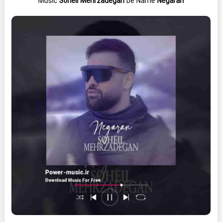
Music
Soheil Mehrzadegan
be Name
Negaran