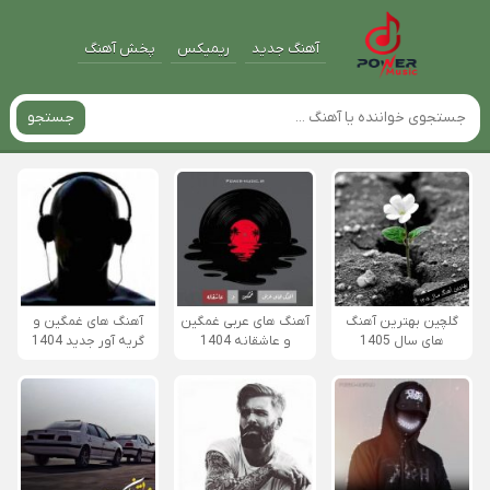
آهنگ جدید
ریمیکس
پخش آهنگ
جستجو
گلچین بهترین آهنگ
آهنگ های عربی غمگین
آهنگ های غمگین و
های سال 1405
و عاشقانه 1404
گریه آور جدید 1404