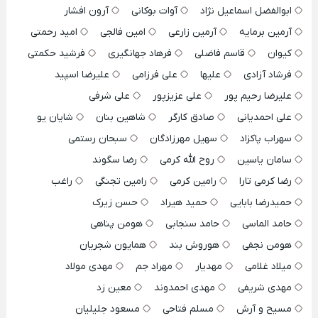
ابوالفضل اسماعیل نژاد
آوات بوکانی
آرون افشار
آرمین برمایه
آرمین زارعی
امین فالجی
امید رحمتی
کیوان
قاسم فاضلی
فرهاد جهانگیری
فرشید حکمتی
فرشاد آزادی
علیها
علی فرزامی
علیرضا اسپید
علیرضا رحیم پور
علی عزیزپور
علی شرفی
علی احمدیانی
صادق کارگر
شاهین بنان
شایان یو
سهراب پاکزاد
سهیل مهرزادگان
سبحان رستمی
سامان یاسین
روح الله کرمی
رضا سگوند
رضا کرمی تارا
رامین کرمی
رامین تجنگی
راغب
حمیدرضا بابایی
حمید هیراد
حسن زیرک
حامد الماسی
حامد سنجابی
هومن پناهی
هومن نجفی
هوروش بند
همایون شجریان
میلاد غلامی
مهدیار
مهراد جم
مهدی مولاد
مهدی شریفی
مهدی احمدوند
معین زد
مسیح و آرش
مسلم فتاحی
مسعود جلیلیان