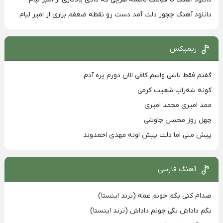
دانلود آهنگ چجور دلت آمد دست رو نقطه ضعفم بزاری از امیر لیام
ریمیکس
گفتم فقط باشی واسم کافی الان دورم پره آدم
کونه شه‌راب شعیب کرمی
ممد امیری محمد امیری
چهل روز محسن چاوشی
پیش منی اما دلت پیش اونه مهدی احمدوند
آهنگ فارسی
صدام کنی بگم جونم عمه (ترند اینستا)
بگم داداش بگی جونم داداش (ترند اینستا)