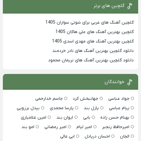
گلچین های برتر
گلچین آهنگ های عربی برای شوتی سواران 1405
گلچین بهترين آهنگ های علی هاکان 1405
گلچین بهترین آهنگ های مهدی اسدی 1405
دانلود گلچین بهترین آهنگ های نادر خردمند
دانلود گلچین بهترین آهنگ های نریمان محمود
خوانندگان
جواد عباسی
جهانبخش کرد
جاسم خدارحمی
پیام عباسی
پازل بند
پارسا محمدی
بیدل برزویی
بهنام حسن زاده
بابی
ایوان بند
امین غلامیاری
امیرحافظ رنجبر
امیر لیام
امیر رمضانی
امو بند
الجان
احسان دریادل
ابی عالی