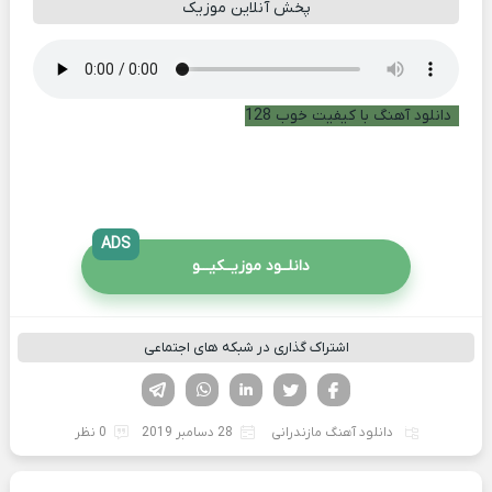
پخش آنلاین موزیک
دانلود آهنگ با کیفیت خوب 128
ADS
دانلــود موزیــکیـــو
اشتراک گذاری در شبکه های اجتماعی
فیسوک
تویتر
لینکدین
واتساپ
تلگرام
دانلود آهنگ مازندرانی
28 دسامبر 2019
0 نظر