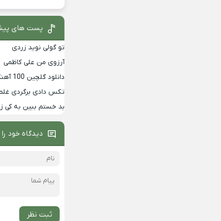
پست های پیش
تو گولی نوید زردی
آرزوی من علی کاظمی
دانلود گلچین 100 آهنگ برتر دهه 90
تکس دادی برگردی غلط
بد خستم ببین به کی 
دیدگاه خود را 
ثبت نظر