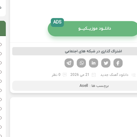
دان
ADS
دانلــود موزیــکیـــو
اشتراک گذاری در شبکه های اجتماعی
فیسوک
تویتر
لینکدین
واتساپ
تلگرام
دانلود آهنگ جدید
21 می 2026
0 نظر
برچسب ها :
Asell