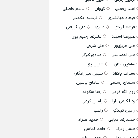
امید رحمتی
کیوان
قاسم فاضلی
فرهاد جهانگیری
فرشید حکمتی
فرشاد آزادی
علیها
علی فرزامی
علیرضا اسپید
علیرضا رحیم پور
علی عزیزپور
علی شرفی
علی احمدیانی
صادق کارگر
شاهین بنان
شایان یو
سهراب پاکزاد
سهیل مهرزادگان
سبحان رستمی
سامان یاسین
روح الله کرمی
رضا سگوند
رضا کرمی تارا
رامین کرمی
رامین تجنگی
راغب
حمیدرضا بابایی
حمید هیراد
حسن زیرک
حامد الماسی