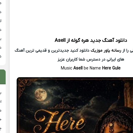
م
د
از
د
ی
دانلود آهنگ جدید
هره گوله از
Asell
د
 را از
رسانه پاور موزیک
دانلود کنید جدیدترین و قدیمی ترین آهنگ
ض
های ایرانی در دسترس شما کاربران عزیز
Music
Asell
be Name
Here Gule
ب
ا
م
خ
چ