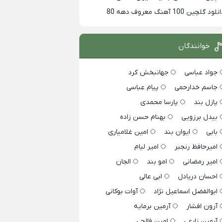
لود گلچین 100 آهنگ معروف دهه 80
خوانندگان
جواد عباسی
جهانبخش کرد
جاسم خدارحمی
پیام عباسی
پازل بند
پارسا محمدی
بیدل برزویی
بهنام حسن زاده
بابی
ایوان بند
امین غلامیاری
امیرحافظ رنجبر
امیر لیام
امیر رمضانی
امو بند
الجان
احسان دریادل
ابی عالی
ابوالفضل اسماعیل نژاد
آوات بوکانی
آرون افشار
آرمین برمایه
آرمین زارعی
امین فالجی