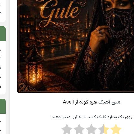
ن
ه
ت
آ
دان
ت
ب
متن آهنگ
هره گوله
از
Asell
روی یک ستاره کلیک کنید تا به آن امتیاز دهید!
د
د