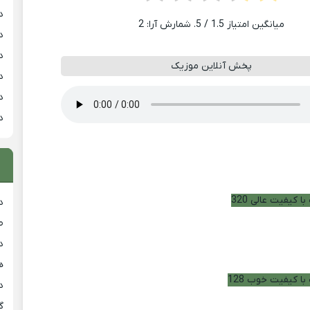
د
میانگین امتیاز
1.5
/ 5. شمارش آرا:
2
د
د
پخش آنلاین موزیک
د
د
د
ا کیفیت عالی 320
د
ط
د
هی
با کیفیت خوب 128
دان
گ