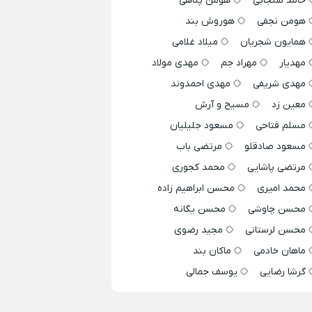
حامد سنجابی
هومن پناهی
هومن نجفی
هوروش بند
همایون شجریان
میلاد غلامی
مهدیار
مهراد جم
مهدی مولاد
مهدی شریفی
مهدی احمدوند
معین زد
مسیح و آرش
مسلم فتاحی
مسعود جلیلیان
مسعود صادقلو
مرتضی باب
مرتضی پاشایی
محمد کجوری
محمد امیری
محسن ابراهیم زاده
محسن چاوشی
محسن یگانه
محسن لرستانی
مجید رضوی
ماهان خادمی
ماکان بند
گرشا رضایی
یوسف جمالی