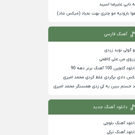
ه تایی علیرضا اسپید
وا بارونیه مو چتری بهت نمیاد (میکس شاد)
آهنگ فارسی
و گولی نوید زردی
رزوی من علی کاظمی
لود گلچین 100 آهنگ برتر دهه 90
کس دادی برگردی غلط کردی محمد امیری
د خستم ببین به کی زدی همسنگر محمد امیری
دانلود آهنگ جدید
انلود آهنگ بلوچی
انلود آهنگ ترکی