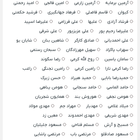
آرمین برمایه
آرمین زارعی
امین فالجی
امید رحمتی
کیوان
قاسم فاضلی
فرهاد جهانگیری
فرشید حکمتی
فرشاد آزادی
علیها
علی فرزامی
علیرضا اسپید
علیرضا رحیم پور
علی عزیزپور
علی شرفی
علی احمدیانی
صادق کارگر
شاهین بنان
شایان یو
سهراب پاکزاد
سهیل مهرزادگان
سبحان رستمی
سامان یاسین
روح الله کرمی
رضا سگوند
رضا کرمی تارا
رامین کرمی
رامین تجنگی
راغب
حمیدرضا بابایی
حمید هیراد
حسن زیرک
حامد الماسی
حامد سنجابی
هومن پناهی
هومن نجفی
هوروش بند
همایون شجریان
میلاد غلامی
مهدیار
مهراد جم
مهدی مولاد
مهدی شریفی
مهدی احمدوند
معین زد
مسیح و آرش
مسلم فتاحی
مسعود جلیلیان
مسعود صادقلو
مرتضی باب
مرتضی پاشایی