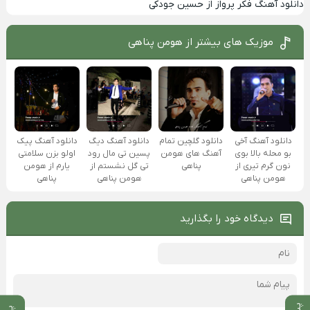
دانلود آهنگ فکر پرواز از حسین جودکی
موزیک های بیشتر از
هومن پناهی
دانلود آهنگ آخی
دانلود گلچین تمام
دانلود آهنگ دیگ
دانلود آهنگ پیک
بو محله بالا بوی
آهنگ های هومن
پسین تی مال رود
اولو بزن سلامتی
نون گرم تیری از
پناهی
تی گل نشستم از
یارم از هومن
هومن پناهی
هومن پناهی
پناهی
دیدگاه خود را بگذارید