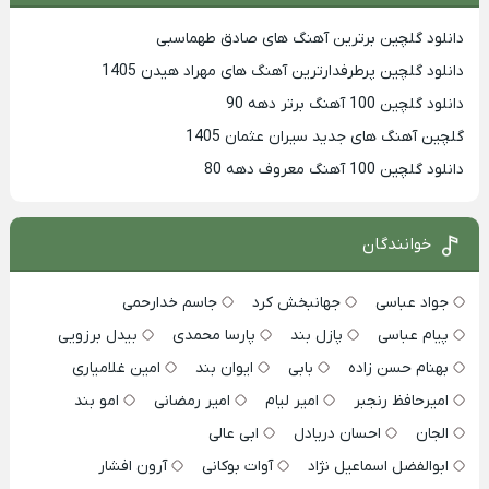
دانلود گلچین برترین آهنگ های صادق طهماسبی
دانلود گلچین پرطرفدارترین آهنگ های مهراد هیدن 1405
دانلود گلچین 100 آهنگ برتر دهه 90
گلچین آهنگ های جدید سیران عثمان 1405
دانلود گلچین 100 آهنگ معروف دهه 80
خوانندگان
جواد عباسی
جهانبخش کرد
جاسم خدارحمی
پیام عباسی
پازل بند
پارسا محمدی
بیدل برزویی
بهنام حسن زاده
بابی
ایوان بند
امین غلامیاری
امیرحافظ رنجبر
امیر لیام
امیر رمضانی
امو بند
الجان
احسان دریادل
ابی عالی
ابوالفضل اسماعیل نژاد
آوات بوکانی
آرون افشار