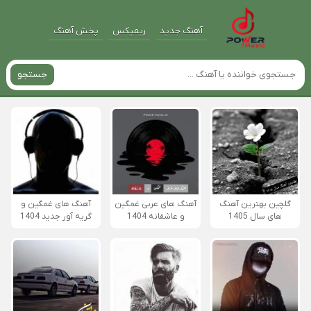
آهنگ جدید
ریمیکس
پخش آهنگ
جستجو
گلچین بهترین آهنگ
آهنگ های عربی غمگین
آهنگ های غمگین و
های سال 1405
و عاشقانه 1404
گریه آور جدید 1404