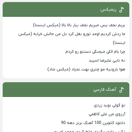
ریمیکس
بریم نجف پس میریم نجف بیار بالا بالا (میکس اینستا)
ما ردش کردیم اومد تورو بغل کرد دل من حالش خرابه (میکس
اینستا)
چرا بام الکی میجنگی دستتو رو کردم
نه تایی علیرضا اسپید
هوا بارونیه مو چتری بهت نمیاد (میکس شاد)
آهنگ فارسی
تو گولی نوید زردی
آرزوی من علی کاظمی
دانلود گلچین 100 آهنگ برتر دهه 90
تکس دادی برگردی غلط کردی محمد امیری