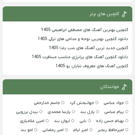
گلچین های برتر
گلچین بهترین آهنگ های مصطفی ابراهیمی 1405
دانلود گلچین بهترین نوحه و مداحی های ترکی 1405
گلچین جدید ترین آهنگ های شب یلدا 1405
دانلود گلچین آهنگ های پرانرژی مناسب مسافرت 1405
گلچین آهنگ های معروف شایان یو 1405
خوانندگان
جواد عباسی
جهانبخش کرد
جاسم خدارحمی
پیام عباسی
پازل بند
پارسا محمدی
بیدل برزویی
بهنام حسن زاده
بابی
ایوان بند
امین غلامیاری
امیرحافظ رنجبر
امیر لیام
امیر رمضانی
امو بند