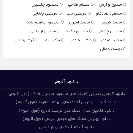
مسیح و آرش
مسلم فتاحی
مسعود جلیلیان
مسعود صادقلو
مرتضی باب
مرتضی پاشایی
محمد کجوری
محمد امیری
محسن ابراهیم زاده
محسن چاوشی
محسن یگانه
محسن لرستانی
مجید رضوی
ماهان خادمی
ماکان بند
گرشا رضایی
یوسف جمالی
دانلود آلبوم
دانلود گلچین بهترین آهنگ های مسعود جلیلیان 1405 (فول آلبوم)
دانلود گلچین بهترین آهنگ های بهنام کمالوند (فول آلبوم)
دانلود گلچین تمام آهنگ های فرشید نادری (فول آلبوم)
دانلود بهترین آهنگ های مهدی شریفی (فول البوم)
دانلود آلبوم فریک از پیام عباسی