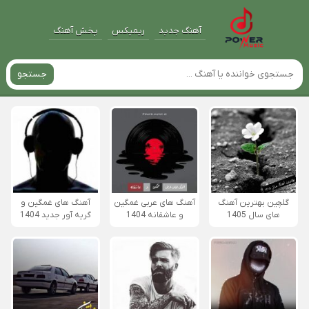
آهنگ جدید
ریمیکس
پخش آهنگ
جستجو
گلچین بهترین آهنگ
آهنگ های عربی غمگین
آهنگ های غمگین و
های سال 1405
و عاشقانه 1404
گریه آور جدید 1404