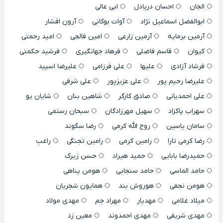
الجان
احسان دریادل
ابی عالی
ابوالفضل اسماعیل نژاد
آوات بوکانی
آرون افشار
آرمین برمایه
آرمین زارعی
امین فالجی
امید رحمتی
کیوان
قاسم فاضلی
فرهاد جهانگیری
فرشید حکمتی
فرشاد آزادی
علیها
علی فرزامی
علیرضا اسپید
علیرضا رحیم پور
علی عزیزپور
علی شرفی
علی احمدیانی
صادق کارگر
شاهین بنان
شایان یو
سهراب پاکزاد
سهیل مهرزادگان
سبحان رستمی
سامان یاسین
روح الله کرمی
رضا سگوند
رضا کرمی تارا
رامین کرمی
رامین تجنگی
راغب
حمیدرضا بابایی
حمید هیراد
حسن زیرک
حامد الماسی
حامد سنجابی
هومن پناهی
هومن نجفی
هوروش بند
همایون شجریان
میلاد غلامی
مهدیار
مهراد جم
مهدی مولاد
مهدی شریفی
مهدی احمدوند
معین زد