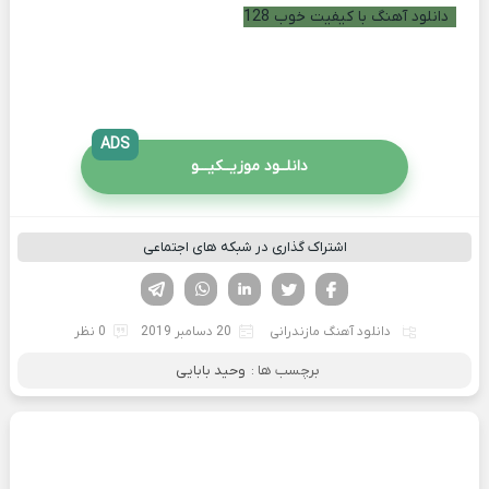
دانلود آهنگ با کیفیت خوب 128
ADS
دانلــود موزیــکیـــو
اشتراک گذاری در شبکه های اجتماعی
فیسوک
تویتر
لینکدین
واتساپ
تلگرام
دانلود آهنگ مازندرانی
20 دسامبر 2019
0 نظر
برچسب ها :
وحید بابایی