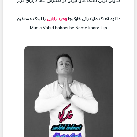
قدیمی ترین آهنگ های ایرانی در دسترس شما کاربران عزیز
دانلود آهنگ مازندرانی خارکیجا
وحید بابایی
با لینک مستقیم
Music Vahid babaei be Name khare kija