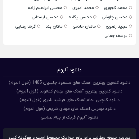
محمد کجوری
محمد امیری
محسن ابراهیم زاده
محسن چاوشی
محسن یگانه
محسن لرستانی
مجید رضوی
ماهان خادمی
ماکان بند
گرشا رضایی
یوسف جمالی
دانلود آلبوم
دانلود گلچین بهترین آهنگ های مسعود جلیلیان 1405 (فول آلبوم)
دانلود گلچین بهترین آهنگ های بهنام کمالوند (فول آلبوم)
دانلود گلچین تمام آهنگ های فرشید نادری (فول آلبوم)
دانلود بهترین آهنگ های مهدی شریفی (فول البوم)
دانلود آلبوم فریک از پیام عباسی
تمامی حقوق مطالب برای پاور موزیک محفوظ است و هرگونه کپی