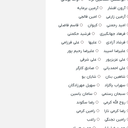
آرون افشار
آرمین برمایه
آرمین زارعی
امین فالجی
امید رحمتی
کیوان
قاسم فاضلی
فرهاد جهانگیری
فرشید حکمتی
فرشاد آزادی
علیها
علی فرزامی
علیرضا اسپید
علیرضا رحیم پور
علی عزیزپور
علی شرفی
علی احمدیانی
صادق کارگر
شاهین بنان
شایان یو
سهراب پاکزاد
سهیل مهرزادگان
سبحان رستمی
سامان یاسین
روح الله کرمی
رضا سگوند
رضا کرمی تارا
رامین کرمی
رامین تجنگی
راغب