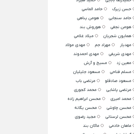
حمیدرضا بابایی
حمید هیراد
حسن زیرک
حامد الماسی
حامد سنجابی
هومن پناهی
هومن نجفی
هوروش بند
همایون شجریان
میلاد غلامی
مهدیار
مهراد جم
مهدی مولاد
مهدی شریفی
مهدی احمدوند
معین زد
مسیح و آرش
مسلم فتاحی
مسعود جلیلیان
مسعود صادقلو
مرتضی باب
مرتضی پاشایی
محمد کجوری
محمد امیری
محسن ابراهیم زاده
محسن چاوشی
محسن یگانه
محسن لرستانی
مجید رضوی
ماهان خادمی
ماکان بند