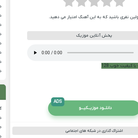
د
د
ولین نفری باشید که به این آهنگ امتیاز می دهید.
د
د
پخش آنلاین موزیک
د
د
د
با کیفیت خوب 128
د
ADS
دانلــود موزیــکیـــو
گ
د
ط
اشتراک گذاری در شبکه های اجتماعی
د