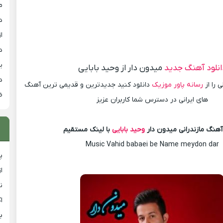
م
د
از
د
ی
انلود آهنگ جدید
میدون دار از وحید بابایی
د
 را از
رسانه پاور موزیک
دانلود کنید جدیدترین و قدیمی ترین آهنگ
ض
های ایرانی در دسترس شما کاربران عزیز
 آهنگ مازندرانی میدون دار
وحید بابایی
با لینک مستقیم
Music Vahid babaei be Name meydon dar
پ
ا
ن
ا
ب