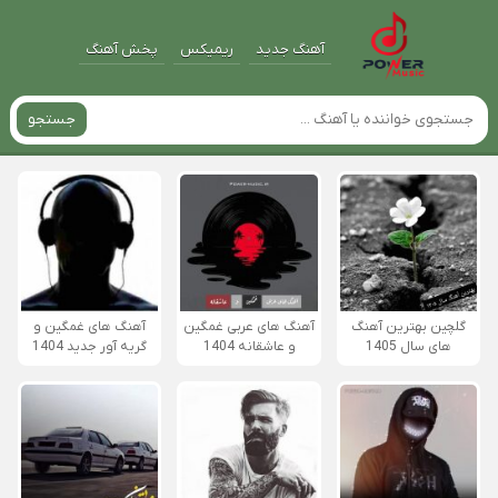
آهنگ جدید
ریمیکس
پخش آهنگ
جستجو
گلچین بهترین آهنگ
آهنگ های عربی غمگین
آهنگ های غمگین و
های سال 1405
و عاشقانه 1404
گریه آور جدید 1404