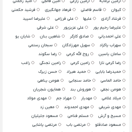
آرمین برمایه
آرمین زارعی
امین فالجی
امید رحمتی
کیوان
قاسم فاضلی
فرهاد جهانگیری
فرشید حکمتی
فرشاد آزادی
علیها
علی فرزامی
علیرضا اسپید
علیرضا رحیم پور
علی عزیزپور
علی شرفی
علی احمدیانی
صادق کارگر
شاهین بنان
شایان یو
سهراب پاکزاد
سهیل مهرزادگان
سبحان رستمی
سامان یاسین
روح الله کرمی
رضا سگوند
رضا کرمی تارا
رامین کرمی
رامین تجنگی
راغب
حمیدرضا بابایی
حمید هیراد
حسن زیرک
حامد الماسی
حامد سنجابی
هومن پناهی
هومن نجفی
هوروش بند
همایون شجریان
میلاد غلامی
مهدیار
مهراد جم
مهدی مولاد
مهدی شریفی
مهدی احمدوند
معین زد
مسیح و آرش
مسلم فتاحی
مسعود جلیلیان
مسعود صادقلو
مرتضی باب
مرتضی پاشایی