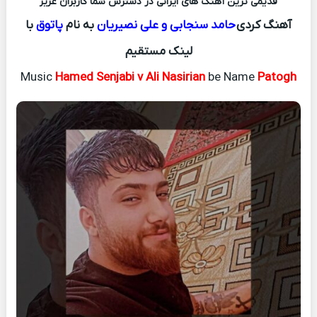
قدیمی ترین آهنگ های ایرانی در دسترس شما کاربران عزیز
آهنگ کردی
حامد سنجابی و علی نصیریان
به نام
پاتوق
با
لینک مستقیم
Music
Hamed Senjabi v Ali Nasirian
be Name
Patogh