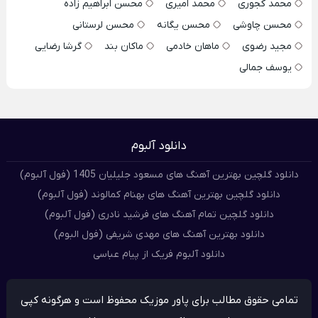
محمد کجوری
محمد امیری
محسن ابراهیم زاده
محسن چاوشی
محسن یگانه
محسن لرستانی
مجید رضوی
ماهان خادمی
ماکان بند
گرشا رضایی
یوسف جمالی
دانلود آلبوم
دانلود گلچین بهترین آهنگ های مسعود جلیلیان 1405 (فول آلبوم)
دانلود گلچین بهترین آهنگ های بهنام کمالوند (فول آلبوم)
دانلود گلچین تمام آهنگ های فرشید نادری (فول آلبوم)
دانلود بهترین آهنگ های مهدی شریفی (فول البوم)
دانلود آلبوم فریک از پیام عباسی
تمامی حقوق مطالب برای پاور موزیک محفوظ است و هرگونه کپی