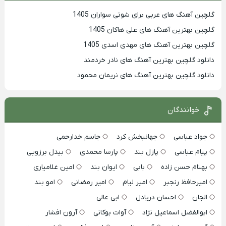
گلچین آهنگ های عربی برای شوتی سواران 1405
گلچین بهترين آهنگ های علی هاکان 1405
گلچین بهترین آهنگ های مهدی اسدی 1405
دانلود گلچین بهترین آهنگ های نادر خردمند
دانلود گلچین بهترین آهنگ های نریمان محمود
خوانندگان
جواد عباسی
جهانبخش کرد
جاسم خدارحمی
پیام عباسی
پازل بند
پارسا محمدی
بیدل برزویی
بهنام حسن زاده
بابی
ایوان بند
امین غلامیاری
امیرحافظ رنجبر
امیر لیام
امیر رمضانی
امو بند
الجان
احسان دریادل
ابی عالی
ابوالفضل اسماعیل نژاد
آوات بوکانی
آرون افشار