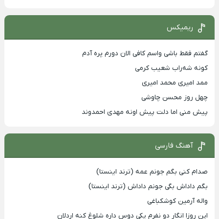
ریمیکس
گفتم فقط باشی واسم کافی الان دورم پره آدم
کونه شه‌راب شعیب کرمی
ممد امیری محمد امیری
چهل روز محسن چاوشی
پیش منی اما دلت پیش اونه مهدی احمدوند
آهنگ فارسی
صدام کنی بگم جونم عمه (ترند اینستا)
بگم داداش بگی جونم داداش (ترند اینستا)
واله آرمین کوشکباغی
این روزا انگار دو نفرم یکی دوس داره شلوغ کنه اردلان