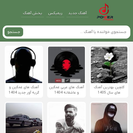
آهنگ جدید
ریمیکس
پخش آهنگ
جستجو
گلچین بهترین آهنگ
آهنگ های عربی غمگین
آهنگ های غمگین و
های سال 1405
و عاشقانه 1404
گریه آور جدید 1404