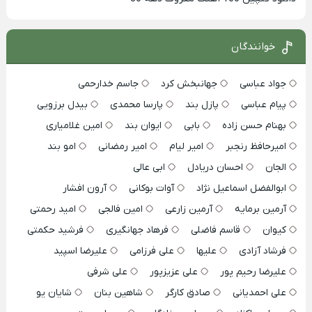
خوانندگان
جواد عباسی
جهانبخش کرد
جاسم خدارحمی
پیام عباسی
پازل بند
پارسا محمدی
بیدل برزویی
بهنام حسن زاده
بابی
ایوان بند
امین غلامیاری
امیرحافظ رنجبر
امیر لیام
امیر رمضانی
امو بند
الجان
احسان دریادل
ابی عالی
ابوالفضل اسماعیل نژاد
آوات بوکانی
آرون افشار
آرمین برمایه
آرمین زارعی
امین فالجی
امید رحمتی
کیوان
قاسم فاضلی
فرهاد جهانگیری
فرشید حکمتی
فرشاد آزادی
علیها
علی فرزامی
علیرضا اسپید
علیرضا رحیم پور
علی عزیزپور
علی شرفی
علی احمدیانی
صادق کارگر
شاهین بنان
شایان یو