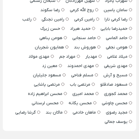
سهراب پاکزاد
سهیل مهرزادگان
سبحان رستمی
سامان یاسین
روح الله کرمی
رضا سگوند
رضا کرمی تارا
رامین کرمی
رامین تجنگی
راغب
حمیدرضا بابایی
حمید هیراد
حسن زیرک
حامد الماسی
حامد سنجابی
هومن پناهی
هومن نجفی
هوروش بند
همایون شجریان
میلاد غلامی
مهدیار
مهراد جم
مهدی مولاد
مهدی شریفی
مهدی احمدوند
معین زد
مسیح و آرش
مسلم فتاحی
مسعود جلیلیان
مسعود صادقلو
مرتضی باب
مرتضی پاشایی
محمد کجوری
محمد امیری
محسن ابراهیم زاده
محسن چاوشی
محسن یگانه
محسن لرستانی
مجید رضوی
ماهان خادمی
ماکان بند
گرشا رضایی
یوسف جمالی