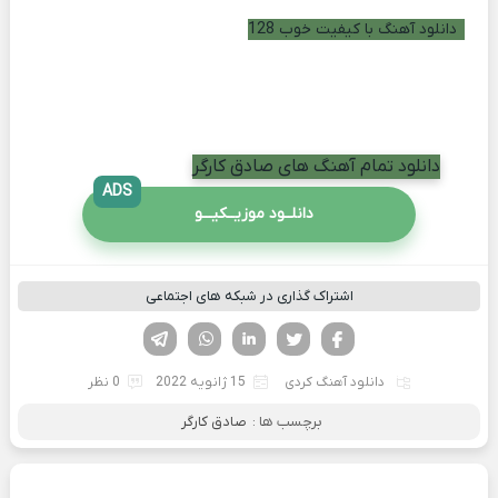
دانلود آهنگ با کیفیت خوب 128
دانلود تمام آهنگ های صادق کارگر
ADS
دانلــود موزیــکیـــو
اشتراک گذاری در شبکه های اجتماعی
فیسوک
تویتر
لینکدین
واتساپ
تلگرام
دانلود آهنگ کردی
15 ژانویه 2022
0 نظر
برچسب ها :
صادق کارگر