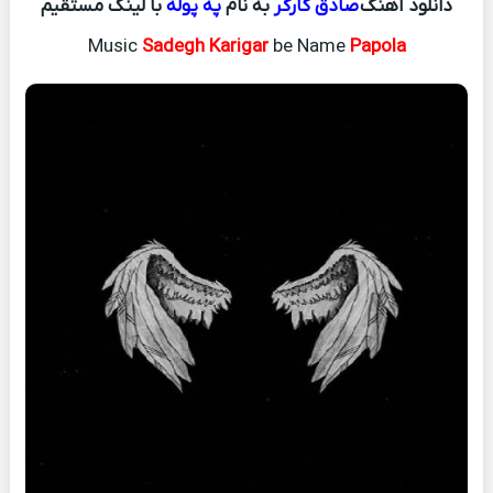
دانلود آهنگ
صادق کارگر
به نام
په پوله
با لینک مستقیم
Music
Sadegh Karigar
be Name
Papola