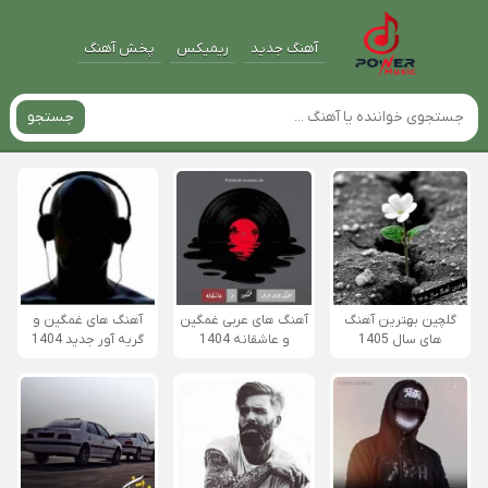
آهنگ جدید
ریمیکس
پخش آهنگ
جستجو
گلچین بهترین آهنگ
آهنگ های عربی غمگین
آهنگ های غمگین و
های سال 1405
و عاشقانه 1404
گریه آور جدید 1404