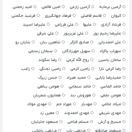
آرمین برمایه
آرمین زارعی
امین فالجی
امید رحمتی
کیوان
قاسم فاضلی
فرهاد جهانگیری
فرشید حکمتی
فرشاد آزادی
علیها
علی فرزامی
علیرضا اسپید
علیرضا رحیم پور
علی عزیزپور
علی شرفی
علی احمدیانی
صادق کارگر
شاهین بنان
شایان یو
سهراب پاکزاد
سهیل مهرزادگان
سبحان رستمی
سامان یاسین
روح الله کرمی
رضا سگوند
رضا کرمی تارا
رامین کرمی
رامین تجنگی
راغب
حمیدرضا بابایی
حمید هیراد
حسن زیرک
حامد الماسی
حامد سنجابی
هومن پناهی
هومن نجفی
هوروش بند
همایون شجریان
میلاد غلامی
مهدیار
مهراد جم
مهدی مولاد
مهدی شریفی
مهدی احمدوند
معین زد
مسیح و آرش
مسلم فتاحی
مسعود جلیلیان
مسعود صادقلو
مرتضی باب
مرتضی پاشایی