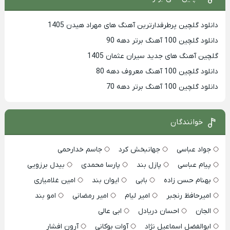
دانلود گلچین پرطرفدارترین آهنگ های مهراد هیدن 1405
دانلود گلچین 100 آهنگ برتر دهه 90
گلچین آهنگ های جدید سیران عثمان 1405
دانلود گلچین 100 آهنگ معروف دهه 80
دانلود گلچین 100 آهنگ برتر دهه 70
خوانندگان
جواد عباسی
جهانبخش کرد
جاسم خدارحمی
پیام عباسی
پازل بند
پارسا محمدی
بیدل برزویی
بهنام حسن زاده
بابی
ایوان بند
امین غلامیاری
امیرحافظ رنجبر
امیر لیام
امیر رمضانی
امو بند
الجان
احسان دریادل
ابی عالی
ابوالفضل اسماعیل نژاد
آوات بوکانی
آرون افشار