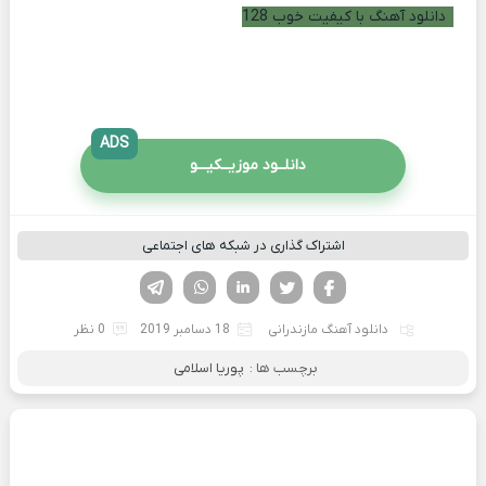
دانلود آهنگ با کیفیت خوب 128
ADS
دانلــود موزیــکیـــو
اشتراک گذاری در شبکه های اجتماعی
فیسوک
تویتر
لینکدین
واتساپ
تلگرام
دانلود آهنگ مازندرانی
18 دسامبر 2019
0 نظر
برچسب ها :
پوریا اسلامی