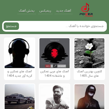
آهنگ جدید
ریمیکس
پخش آهنگ
جستجو
گلچین بهترین آهنگ
آهنگ های عربی غمگین
آهنگ های غمگین و
های سال 1405
و عاشقانه 1404
گریه آور جدید 1404