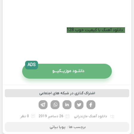
دانلود آهنگ با کیفیت خوب 128
ADS
دانلــود موزیــکیـــو
اشتراک گذاری در شبکه های اجتماعی
فیسوک
تویتر
لینکدین
واتساپ
تلگرام
دانلود آهنگ مازندرانی
26 دسامبر 2019
0 نظر
برچسب ها :
پویا بیاتی