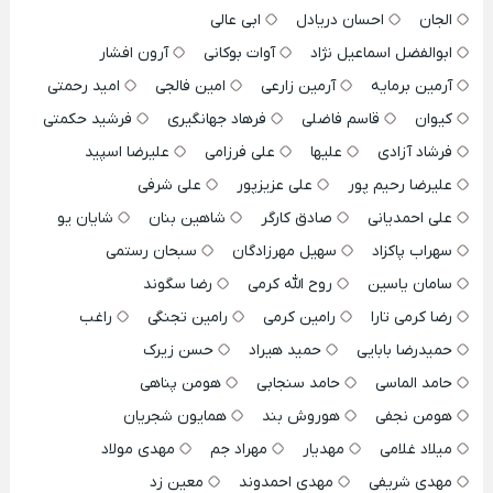
الجان
احسان دریادل
ابی عالی
ابوالفضل اسماعیل نژاد
آوات بوکانی
آرون افشار
آرمین برمایه
آرمین زارعی
امین فالجی
امید رحمتی
کیوان
قاسم فاضلی
فرهاد جهانگیری
فرشید حکمتی
فرشاد آزادی
علیها
علی فرزامی
علیرضا اسپید
علیرضا رحیم پور
علی عزیزپور
علی شرفی
علی احمدیانی
صادق کارگر
شاهین بنان
شایان یو
سهراب پاکزاد
سهیل مهرزادگان
سبحان رستمی
سامان یاسین
روح الله کرمی
رضا سگوند
رضا کرمی تارا
رامین کرمی
رامین تجنگی
راغب
حمیدرضا بابایی
حمید هیراد
حسن زیرک
حامد الماسی
حامد سنجابی
هومن پناهی
هومن نجفی
هوروش بند
همایون شجریان
میلاد غلامی
مهدیار
مهراد جم
مهدی مولاد
مهدی شریفی
مهدی احمدوند
معین زد