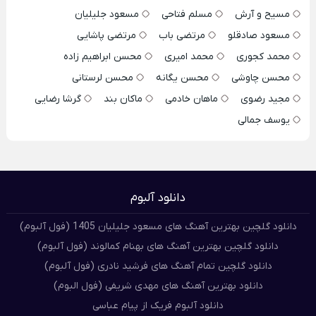
مسیح و آرش
مسلم فتاحی
مسعود جلیلیان
مسعود صادقلو
مرتضی باب
مرتضی پاشایی
محمد کجوری
محمد امیری
محسن ابراهیم زاده
محسن چاوشی
محسن یگانه
محسن لرستانی
مجید رضوی
ماهان خادمی
ماکان بند
گرشا رضایی
یوسف جمالی
دانلود آلبوم
دانلود گلچین بهترین آهنگ های مسعود جلیلیان 1405 (فول آلبوم)
دانلود گلچین بهترین آهنگ های بهنام کمالوند (فول آلبوم)
دانلود گلچین تمام آهنگ های فرشید نادری (فول آلبوم)
دانلود بهترین آهنگ های مهدی شریفی (فول البوم)
دانلود آلبوم فریک از پیام عباسی