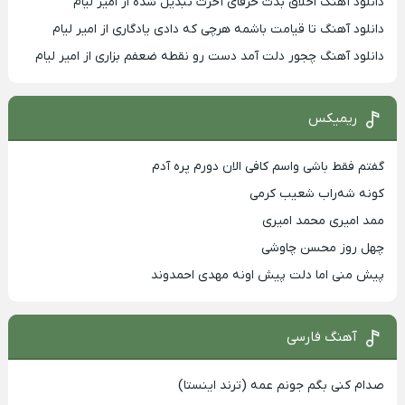
دانلود آهنگ اخلاق بدت حرفای آخرت تبدیل شده از امیر لیام
دانلود آهنگ تا قیامت باشمه هرچی که دادی یادگاری از امیر لیام
دانلود آهنگ چجور دلت آمد دست رو نقطه ضعفم بزاری از امیر لیام
ریمیکس
گفتم فقط باشی واسم کافی الان دورم پره آدم
کونه شه‌راب شعیب کرمی
ممد امیری محمد امیری
چهل روز محسن چاوشی
پیش منی اما دلت پیش اونه مهدی احمدوند
آهنگ فارسی
صدام کنی بگم جونم عمه (ترند اینستا)