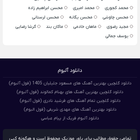
محمد کجوری
محمد امیری
محسن ابراهیم زاده
محسن چاوشی
محسن یگانه
محسن لرستانی
مجید رضوی
ماهان خادمی
ماکان بند
گرشا رضایی
یوسف جمالی
دانلود آلبوم
دانلود گلچین بهترین آهنگ های مسعود جلیلیان 1405 (فول آلبوم)
دانلود گلچین بهترین آهنگ های بهنام کمالوند (فول آلبوم)
دانلود گلچین تمام آهنگ های فرشید نادری (فول آلبوم)
دانلود بهترین آهنگ های مهدی شریفی (فول البوم)
دانلود آلبوم فریک از پیام عباسی
تمامی حقوق مطالب برای پاور موزیک محفوظ است و هرگونه کپی