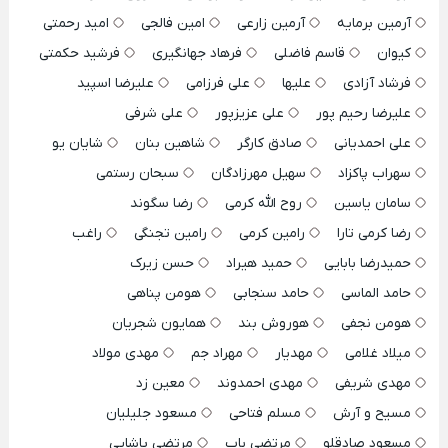
آرمین برمایه
آرمین زارعی
امین فالجی
امید رحمتی
کیوان
قاسم فاضلی
فرهاد جهانگیری
فرشید حکمتی
فرشاد آزادی
علیها
علی فرزامی
علیرضا اسپید
علیرضا رحیم پور
علی عزیزپور
علی شرفی
علی احمدیانی
صادق کارگر
شاهین بنان
شایان یو
سهراب پاکزاد
سهیل مهرزادگان
سبحان رستمی
سامان یاسین
روح الله کرمی
رضا سگوند
رضا کرمی تارا
رامین کرمی
رامین تجنگی
راغب
حمیدرضا بابایی
حمید هیراد
حسن زیرک
حامد الماسی
حامد سنجابی
هومن پناهی
هومن نجفی
هوروش بند
همایون شجریان
میلاد غلامی
مهدیار
مهراد جم
مهدی مولاد
مهدی شریفی
مهدی احمدوند
معین زد
مسیح و آرش
مسلم فتاحی
مسعود جلیلیان
مسعود صادقلو
مرتضی باب
مرتضی پاشایی