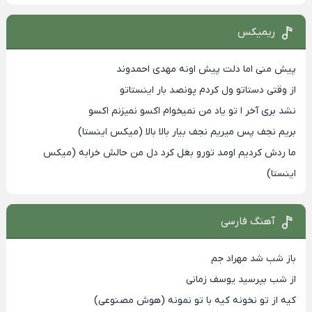
ریمیکس
پیش منی اما دلت پیش اونه مهدی احمدوند
از وقتی دستاتو ول کردم پونصد بار اینستاتو
نشد بری آخر ا تو یاد من نمیخوام اکسو نمیزنم اکسو
بریم نجف پس میریم نجف بیار بالا بالا (میکس اینستا)
ما ردش کردیم اومد تورو بغل کرد دل من حالش خرابه (میکس
اینستا)
آهنگ فارسی
باز شب شد مهراد جم
از شب بپرسید یوسف زمانی
کیه از تو نخونه کیه با تو نمونه (هوش مصنوعی)