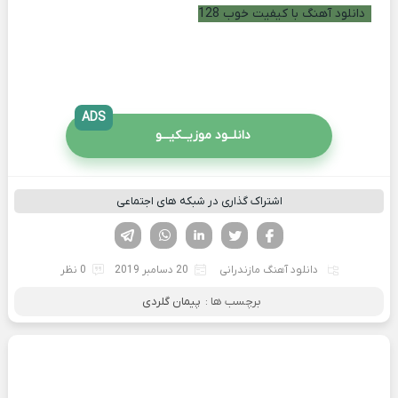
دانلود آهنگ با کیفیت خوب 128
ADS
دانلــود موزیــکیـــو
اشتراک گذاری در شبکه های اجتماعی
فیسوک
تویتر
لینکدین
واتساپ
تلگرام
دانلود آهنگ مازندرانی
20 دسامبر 2019
0 نظر
برچسب ها :
پیمان گلردی