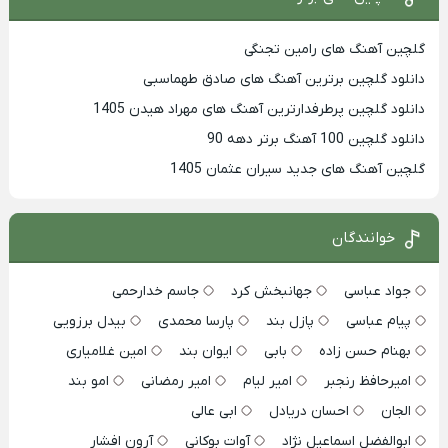
گلچین آهنگ های رامین تجنگی
دانلود گلچین برترین آهنگ های صادق طهماسبی
دانلود گلچین پرطرفدارترین آهنگ های مهراد هیدن 1405
دانلود گلچین 100 آهنگ برتر دهه 90
گلچین آهنگ های جدید سیران عثمان 1405
خوانندگان
جواد عباسی
جهانبخش کرد
جاسم خدارحمی
پیام عباسی
پازل بند
پارسا محمدی
بیدل برزویی
بهنام حسن زاده
بابی
ایوان بند
امین غلامیاری
امیرحافظ رنجبر
امیر لیام
امیر رمضانی
امو بند
الجان
احسان دریادل
ابی عالی
ابوالفضل اسماعیل نژاد
آوات بوکانی
آرون افشار