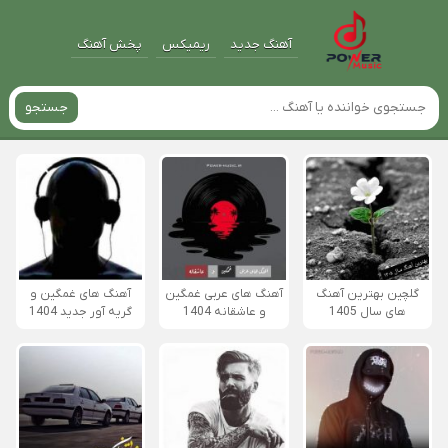
آهنگ جدید
ریمیکس
پخش آهنگ
جستجو
گلچین بهترین آهنگ
آهنگ های عربی غمگین
آهنگ های غمگین و
های سال 1405
و عاشقانه 1404
گریه آور جدید 1404