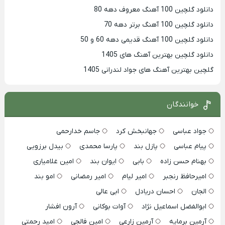
دانلود گلچین 100 آهنگ معروف دهه 80
دانلود گلچین 100 آهنگ برتر دهه 70
دانلود گلچین 100 آهنگ قدیمی دهه 60 و 50
دانلود گلچین بهترین آهنگ های 1405
گلچین بهترین آهنگ های جواد لندرانی 1405
خوانندگان
جواد عباسی
جهانبخش کرد
جاسم خدارحمی
پیام عباسی
پازل بند
پارسا محمدی
بیدل برزویی
بهنام حسن زاده
بابی
ایوان بند
امین غلامیاری
امیرحافظ رنجبر
امیر لیام
امیر رمضانی
امو بند
الجان
احسان دریادل
ابی عالی
ابوالفضل اسماعیل نژاد
آوات بوکانی
آرون افشار
آرمین برمایه
آرمین زارعی
امین فالجی
امید رحمتی