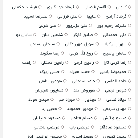
کیوان
قاسم فاضلی
فرهاد جهانگیری
فرشید حکمتی
فرشاد آزادی
علیها
علی فرزامی
علیرضا اسپید
علیرضا رحیم پور
علی عزیزپور
علی شرفی
علی احمدیانی
صادق کارگر
شاهین بنان
شایان یو
سهراب پاکزاد
سهیل مهرزادگان
سبحان رستمی
سامان یاسین
روح الله کرمی
رضا سگوند
رضا کرمی تارا
رامین کرمی
رامین تجنگی
راغب
حمیدرضا بابایی
حمید هیراد
حسن زیرک
حامد الماسی
حامد سنجابی
هومن پناهی
هومن نجفی
هوروش بند
همایون شجریان
میلاد غلامی
مهدیار
مهراد جم
مهدی مولاد
مهدی شریفی
مهدی احمدوند
معین زد
مسیح و آرش
مسلم فتاحی
مسعود جلیلیان
مسعود صادقلو
مرتضی باب
مرتضی پاشایی
محمد کجوری
محمد امیری
محسن ابراهیم زاده