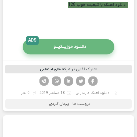
دانلود آهنگ با کیفیت خوب 128
ADS
دانلــود موزیــکیـــو
اشتراک گذاری در شبکه های اجتماعی
فیسوک
تویتر
لینکدین
واتساپ
تلگرام
دانلود آهنگ مازندرانی
18 دسامبر 2019
0 نظر
برچسب ها :
پیمان گلردی