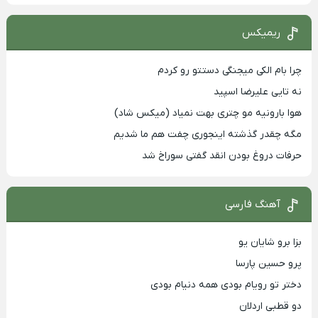
ریمیکس
چرا بام الکی میجنگی دستتو رو کردم
نه تایی علیرضا اسپید
هوا بارونیه مو چتری بهت نمیاد (میکس شاد)
مگه چقدر گذشته اینجوری چفت هم ما شدیم
حرفات دروغ بودن انقد گفتی سوراخ شد
آهنگ فارسی
بزا برو شایان یو
پرو حسین پارسا
دختر تو رویام بودی همه دنیام بودی
دو قطبی اردلان