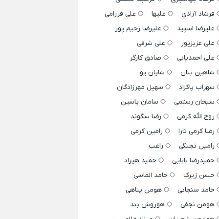
فرشاد آزادی
علیها
علی فرزامی
علیرضا اسپید
علیرضا رحیم پور
علی عزیزپور
علی شرفی
علی احمدیانی
صادق کارگر
شاهین بنان
شایان یو
سهراب پاکزاد
سهیل مهرزادگان
سبحان رستمی
سامان یاسین
روح الله کرمی
رضا سگوند
رضا کرمی تارا
رامین کرمی
رامین تجنگی
راغب
حمیدرضا بابایی
حمید هیراد
حسن زیرک
حامد الماسی
حامد سنجابی
هومن پناهی
هومن نجفی
هوروش بند