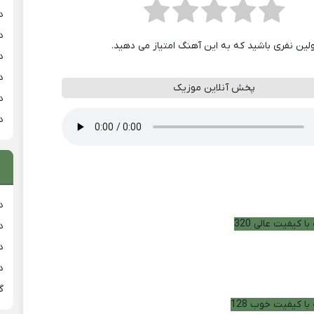
د
د
ولین نفری باشید که به این آهنگ امتیاز می دهید.
د
د
پخش آنلاین موزیک
د
د
دان
ا کیفیت عالی 320
دان
دان
د
گ
با کیفیت خوب 128