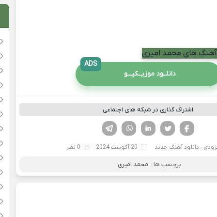
 آهنگ های محمد امیری
ADS
دانلــود موزیــکیـــو
اشتراک گذاری در شبکه های اجتماعی
فیسوک
تویتر
لینکدین
واتساپ
تلگرام
زودی
،
دانلود آهنگ جدید
20 آگوست 2024
0 نظر
برچسب ها :
محمد امیری