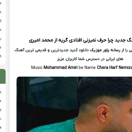
م
د
از
د
ی
نگ جدید
چرا حرف نمیزنی افتادی گریه از
محمد امیری
د
 را از
رسانه پاور موزیک
دانلود کنید جدیدترین و قدیمی ترین آهنگ
ض
های ایرانی در دسترس شما کاربران عزیز
Music
Mohammad Amiri
be Name
Chera Harf Nemiz
م
خ
چ
ن
ه