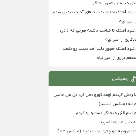
ثل جنازه از رامین تجنگی
انلود آهنگ اخلاق بدت حرفای آخرت تبدیل شده
 امیر لیام
انلود آهنگ تا قیامت باشمه هرچی که دادی
ادگاری از امیر لیام
انلود آهنگ چجور دلت آمد دست رو نقطه
عفم بزاری از امیر لیام
ریمیکس
ا ردش کردیم اومد تورو بغل کرد دل من حالش
رابه (میکس اینستا)
را بام الکی میجنگی دستتو رو کردم
ه تایی علیرضا اسپید
وا بارونیه مو چتری بهت نمیاد (میکس شاد)