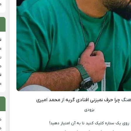
م
ق
م
ت
م
ق
م
هنگ
چرا حرف نمیزنی افتادی گریه
از
محمد امیری
بزودی
د
روی یک ستاره کلیک کنید تا به آن امتیاز دهید!
د