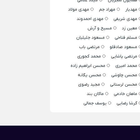
همایون شجریان
میلاد غلامی
مهدیار
مهراد جم
مهدی مولاد
مهدی شریفی
مهدی احمدوند
معین زد
مسیح و آرش
مسلم فتاحی
مسعود جلیلیان
مسعود صادقلو
مرتضی باب
مرتضی پاشایی
محمد کجوری
محمد امیری
محسن ابراهیم زاده
محسن چاوشی
محسن یگانه
محسن لرستانی
مجید رضوی
ماهان خادمی
ماکان بند
گرشا رضایی
یوسف جمالی