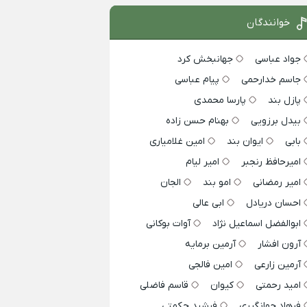
خوانندگان
جواد عباسی
جهانبخش کرد
جاسم خدارحمی
پیام عباسی
پازل بند
پارسا محمدی
بیدل برزویی
بهنام حسن زاده
بابی
ایوان بند
امین غلامیاری
امیرحافظ رنجبر
امیر لیام
امیر رمضانی
امو بند
الجان
احسان دریادل
ابی عالی
ابوالفضل اسماعیل نژاد
آوات بوکانی
آرون افشار
آرمین برمایه
آرمین زارعی
امین فالجی
امید رحمتی
کیوان
قاسم فاضلی
فرهاد جهانگیری
فرشید حکمتی