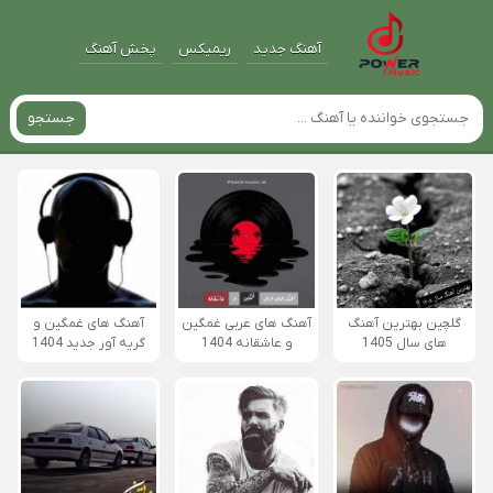
آهنگ جدید
ریمیکس
پخش آهنگ
جستجو
گلچین بهترین آهنگ
آهنگ های عربی غمگین
آهنگ های غمگین و
های سال 1405
و عاشقانه 1404
گریه آور جدید 1404