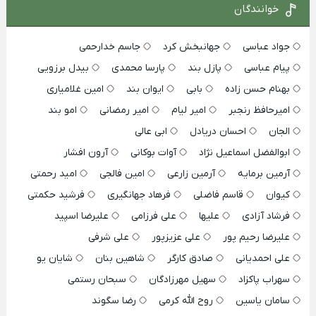
خوانندگان
جواد عباسی
جهانبخش کرد
جاسم خدارحمی
پیام عباسی
پازل بند
پارسا محمدی
بیدل برزویی
بهنام حسن زاده
بابی
ایوان بند
امین غلامیاری
امیرحافظ رنجبر
امیر لیام
امیر رمضانی
امو بند
الجان
احسان دریادل
ابی عالی
ابوالفضل اسماعیل نژاد
آوات بوکانی
آرون افشار
آرمین برمایه
آرمین زارعی
امین فالجی
امید رحمتی
کیوان
قاسم فاضلی
فرهاد جهانگیری
فرشید حکمتی
فرشاد آزادی
علیها
علی فرزامی
علیرضا اسپید
علیرضا رحیم پور
علی عزیزپور
علی شرفی
علی احمدیانی
صادق کارگر
شاهین بنان
شایان یو
سهراب پاکزاد
سهیل مهرزادگان
سبحان رستمی
سامان یاسین
روح الله کرمی
رضا سگوند