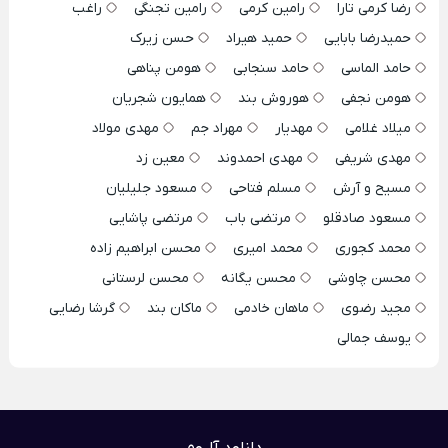
رضا کرمی تارا
رامین کرمی
رامین تجنگی
راغب
حمیدرضا بابایی
حمید هیراد
حسن زیرک
حامد الماسی
حامد سنجابی
هومن پناهی
هومن نجفی
هوروش بند
همایون شجریان
میلاد غلامی
مهدیار
مهراد جم
مهدی مولاد
مهدی شریفی
مهدی احمدوند
معین زد
مسیح و آرش
مسلم فتاحی
مسعود جلیلیان
مسعود صادقلو
مرتضی باب
مرتضی پاشایی
محمد کجوری
محمد امیری
محسن ابراهیم زاده
محسن چاوشی
محسن یگانه
محسن لرستانی
مجید رضوی
ماهان خادمی
ماکان بند
گرشا رضایی
یوسف جمالی