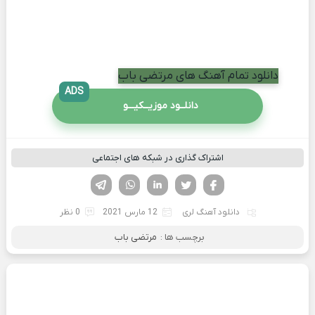
دانلود تمام آهنگ های مرتضی باب
ADS
دانلــود موزیــکیـــو
اشتراک گذاری در شبکه های اجتماعی
فیسوک
تویتر
لینکدین
واتساپ
تلگرام
دانلود آهنگ لری
12 مارس 2021
0 نظر
برچسب ها :
مرتضی باب