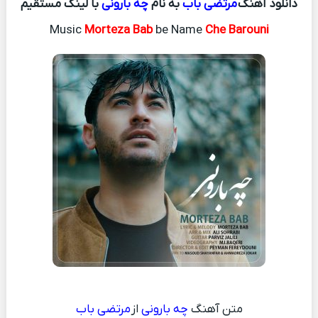
دانلود آهنگ
مرتضی باب
به نام
چه بارونی
با لینک مستقیم
Music
Morteza Bab
be Name
Che Barouni
متن آهنگ
چه بارونی
از
مرتضی باب