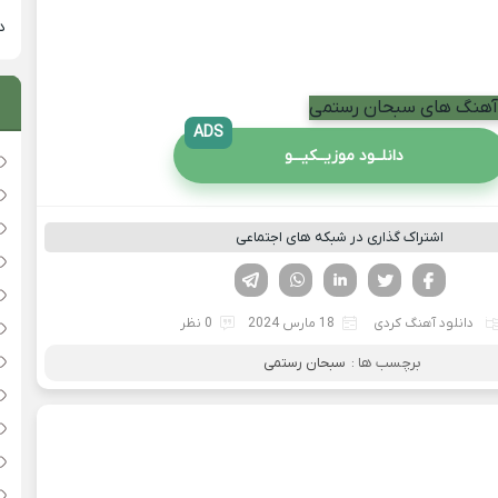
دان
م آهنگ های سبحان رستمی
ADS
دانلــود موزیــکیـــو
اشتراک گذاری در شبکه های اجتماعی
فیسوک
تویتر
لینکدین
واتساپ
تلگرام
دانلود آهنگ کردی
18 مارس 2024
0 نظر
برچسب ها :
سبحان رستمی