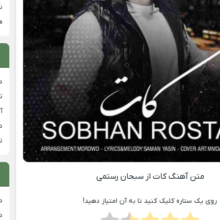
ن
ه
د
ت
آ
دان
ت
متن آهنگ کات از سبحان رستمی
د
روی یک ستاره کلیک کنید تا به آن امتیاز دهید!
د