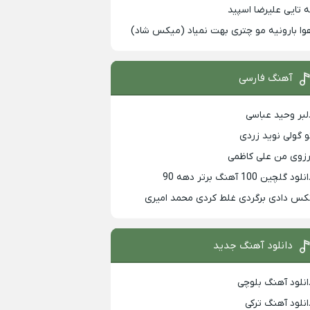
ه تایی علیرضا اسپید
وا بارونیه مو چتری بهت نمیاد (میکس شاد)
آهنگ فارسی
لبر وحید عباسی
و گولی نوید زردی
رزوی من علی کاظمی
لود گلچین 100 آهنگ برتر دهه 90
کس دادی برگردی غلط کردی محمد امیری
دانلود آهنگ جدید
انلود آهنگ بلوچی
انلود آهنگ ترکی