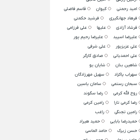
امید رحمتی
کیوان
قاسم فاضلی
فرهاد جهانگیری
فرشید حکمتی
فرشاد آزادی
علیها
علی فرزامی
علیرضا اسپید
علیرضا رحیم پور
علی عزیزپور
علی شرفی
علی احمدیانی
صادق کارگر
شاهین بنان
شایان یو
سهراب پاکزاد
سهیل مهرزادگان
سبحان رستمی
سامان یاسین
روح الله کرمی
رضا سگوند
رضا کرمی تارا
رامین کرمی
رامین تجنگی
راغب
حمیدرضا بابایی
حمید هیراد
حسن زیرک
حامد الماسی