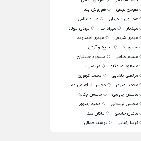
حامد سنجابی
هومن پناهی
هومن نجفی
هوروش بند
همایون شجریان
میلاد غلامی
مهدیار
مهراد جم
مهدی مولاد
مهدی شریفی
مهدی احمدوند
معین زد
مسیح و آرش
مسلم فتاحی
مسعود جلیلیان
مسعود صادقلو
مرتضی باب
مرتضی پاشایی
محمد کجوری
محمد امیری
محسن ابراهیم زاده
محسن چاوشی
محسن یگانه
محسن لرستانی
مجید رضوی
ماهان خادمی
ماکان بند
گرشا رضایی
یوسف جمالی