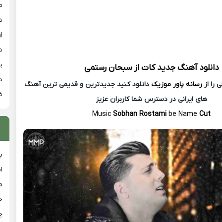
م
د
از
د
ی
دانلود آهنگ جدید
کات از
سبحان رستمی
د
 را از
رسانه پاور موزیک
دانلود کنید جدیدترین و قدیمی ترین آهنگ
ض
های ایرانی در دسترس شما کاربران عزیز
Music
Sobhan Rostami
be Name
Cut
ب
ا
م
خ
چ