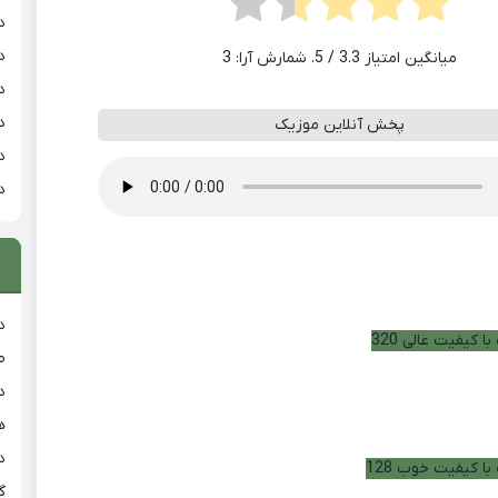
د
د
میانگین امتیاز
3.3
/ 5. شمارش آرا:
3
د
د
پخش آنلاین موزیک
د
د
د
ا کیفیت عالی 320
ط
د
هی
دان
با کیفیت خوب 128
گ