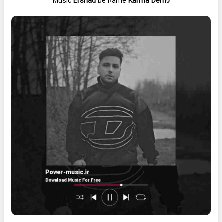
Music
Ershad
be Name
Karma Demo