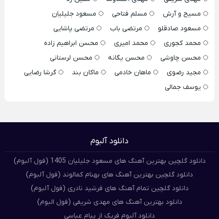
مسیح و آرش
مسلم فتاحی
مسعود جلیلیان
مسعود صادقلو
مرتضی باب
مرتضی پاشایی
محمد کجوری
محمد امیری
محسن ابراهیم زاده
محسن چاوشی
محسن یگانه
محسن لرستانی
مجید رضوی
ماهان خادمی
ماکان بند
گرشا رضایی
یوسف جمالی
دانلود آلبوم
دانلود گلچین بهترین آهنگ های مسعود جلیلیان 1405 (فول آلبوم)
دانلود گلچین بهترین آهنگ های بهنام کمالوند (فول آلبوم)
دانلود گلچین تمام آهنگ های فرشید نادری (فول آلبوم)
دانلود بهترین آهنگ های مهدی شریفی (فول البوم)
دانلود آلبوم فریک از پیام عباسی