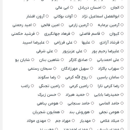
الجان
احسان دریادل
ابی عالی
ابوالفضل اسماعیل نژاد
آوات بوکانی
آرون افشار
آرمین برمایه
آرمین زارعی
امین فالجی
امید رحمتی
کیوان
قاسم فاضلی
فرهاد جهانگیری
فرشید حکمتی
فرشاد آزادی
علیها
علی فرزامی
علیرضا اسپید
علیرضا رحیم پور
علی عزیزپور
علی شرفی
علی احمدیانی
صادق کارگر
شاهین بنان
شایان یو
سهراب پاکزاد
سهیل مهرزادگان
سبحان رستمی
سامان یاسین
روح الله کرمی
رضا سگوند
رضا کرمی تارا
رامین کرمی
رامین تجنگی
راغب
حمیدرضا بابایی
حمید هیراد
حسن زیرک
حامد الماسی
حامد سنجابی
هومن پناهی
هومن نجفی
هوروش بند
همایون شجریان
میلاد غلامی
مهدیار
مهراد جم
مهدی مولاد
مهدی شریفی
مهدی احمدوند
معین زد