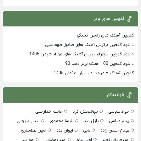
گلچین های برتر
گلچین آهنگ های رامین تجنگی
دانلود گلچین برترین آهنگ های صادق طهماسبی
دانلود گلچین پرطرفدارترین آهنگ های مهراد هیدن 1405
دانلود گلچین 100 آهنگ برتر دهه 90
گلچین آهنگ های جدید سیران عثمان 1405
خوانندگان
جواد عباسی
جهانبخش کرد
جاسم خدارحمی
پیام عباسی
پازل بند
پارسا محمدی
بیدل برزویی
بهنام حسن زاده
بابی
ایوان بند
امین غلامیاری
امیرحافظ رنجبر
امیر لیام
امیر رمضانی
امو بند