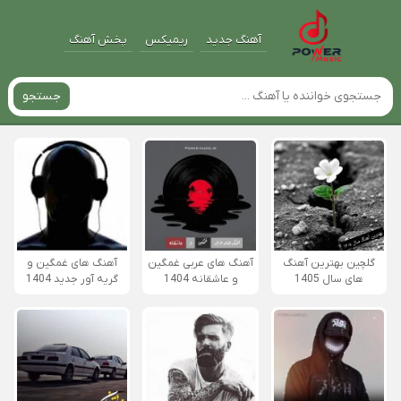
آهنگ جدید
ریمیکس
پخش آهنگ
جستجو
گلچین بهترین آهنگ
آهنگ های عربی غمگین
آهنگ های غمگین و
های سال 1405
و عاشقانه 1404
گریه آور جدید 1404