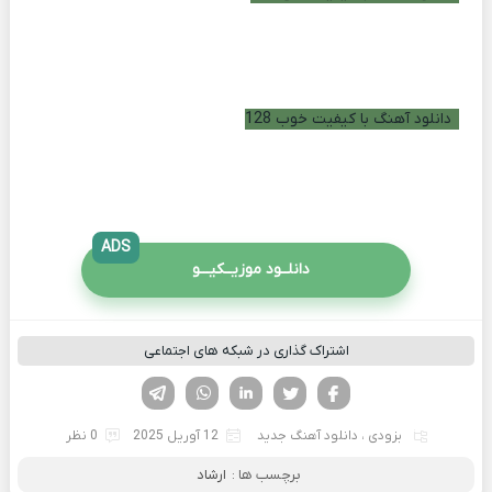
دانلود آهنگ با کیفیت خوب 128
ADS
دانلــود موزیــکیـــو
اشتراک گذاری در شبکه های اجتماعی
فیسوک
تویتر
لینکدین
واتساپ
تلگرام
بزودی
،
دانلود آهنگ جدید
12 آوریل 2025
0 نظر
برچسب ها :
ارشاد