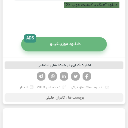
دانلود آهنگ با کیفیت خوب 128
ADS
دانلــود موزیــکیـــو
اشتراک گذاری در شبکه های اجتماعی
فیسوک
تویتر
لینکدین
واتساپ
تلگرام
دانلود آهنگ مازندرانی
26 دسامبر 2019
0 نظر
برچسب ها :
کامران خلیلی