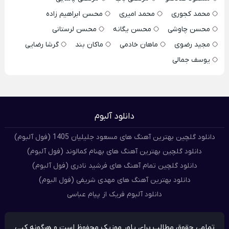
محمد کجوری
محمد امیری
محسن ابراهیم زاده
محسن چاوشی
محسن یگانه
محسن لرستانی
مجید رضوی
ماهان خادمی
ماکان بند
گرشا رضایی
یوسف جمالی
دانلود آلبوم
دانلود گلچین بهترین آهنگ های مسعود جلیلیان 1405 (فول آلبوم)
دانلود گلچین بهترین آهنگ های بهنام کمالوند (فول آلبوم)
دانلود گلچین تمام آهنگ های فرشید نادری (فول آلبوم)
دانلود بهترین آهنگ های مهدی شریفی (فول البوم)
دانلود آلبوم فریک از پیام عباسی
تمامی حقوق مطالب برای پاور موزیک محفوظ است و هرگونه کپی