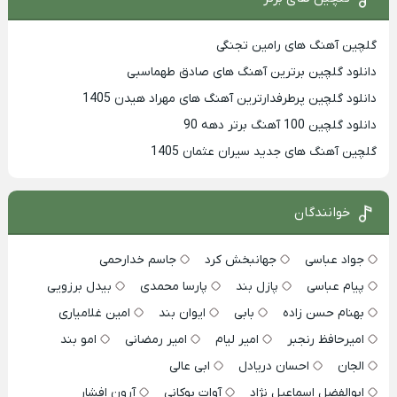
گلچین آهنگ های رامین تجنگی
دانلود گلچین برترین آهنگ های صادق طهماسبی
دانلود گلچین پرطرفدارترین آهنگ های مهراد هیدن 1405
دانلود گلچین 100 آهنگ برتر دهه 90
گلچین آهنگ های جدید سیران عثمان 1405
خوانندگان
جواد عباسی
جهانبخش کرد
جاسم خدارحمی
پیام عباسی
پازل بند
پارسا محمدی
بیدل برزویی
بهنام حسن زاده
بابی
ایوان بند
امین غلامیاری
امیرحافظ رنجبر
امیر لیام
امیر رمضانی
امو بند
الجان
احسان دریادل
ابی عالی
ابوالفضل اسماعیل نژاد
آوات بوکانی
آرون افشار