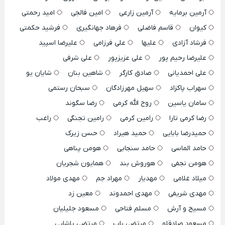
آرمین برمایه
آرمین زارعی
امین فالجی
امید رحمتی
کیوان
قاسم فاضلی
فرهاد جهانگیری
فرشید حکمتی
فرشاد آزادی
علیها
علی فرزامی
علیرضا اسپید
علیرضا رحیم پور
علی عزیزپور
علی شرفی
علی احمدیانی
صادق کارگر
شاهین بنان
شایان یو
سهراب پاکزاد
سهیل مهرزادگان
سبحان رستمی
سامان یاسین
روح الله کرمی
رضا سگوند
رضا کرمی تارا
رامین کرمی
رامین تجنگی
راغب
حمیدرضا بابایی
حمید هیراد
حسن زیرک
حامد الماسی
حامد سنجابی
هومن پناهی
هومن نجفی
هوروش بند
همایون شجریان
میلاد غلامی
مهدیار
مهراد جم
مهدی مولاد
مهدی شریفی
مهدی احمدوند
معین زد
مسیح و آرش
مسلم فتاحی
مسعود جلیلیان
مسعود صادقلو
مرتضی باب
مرتضی پاشایی