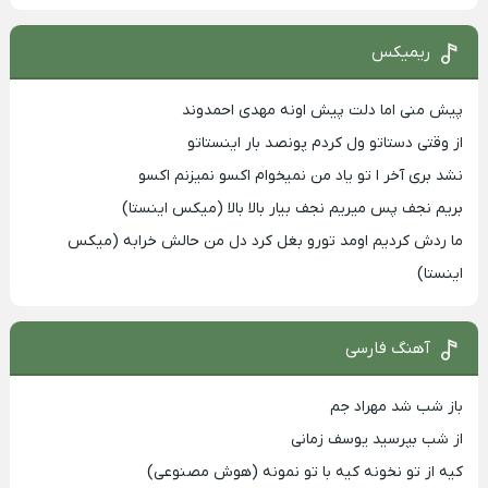
ریمیکس
پیش منی اما دلت پیش اونه مهدی احمدوند
از وقتی دستاتو ول کردم پونصد بار اینستاتو
نشد بری آخر ا تو یاد من نمیخوام اکسو نمیزنم اکسو
بریم نجف پس میریم نجف بیار بالا بالا (میکس اینستا)
ما ردش کردیم اومد تورو بغل کرد دل من حالش خرابه (میکس
اینستا)
آهنگ فارسی
باز شب شد مهراد جم
از شب بپرسید یوسف زمانی
کیه از تو نخونه کیه با تو نمونه (هوش مصنوعی)