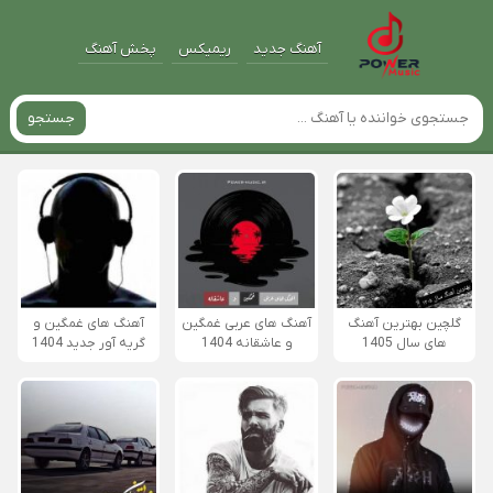
آهنگ جدید
ریمیکس
پخش آهنگ
جستجو
گلچین بهترین آهنگ
آهنگ های عربی غمگین
آهنگ های غمگین و
های سال 1405
و عاشقانه 1404
گریه آور جدید 1404